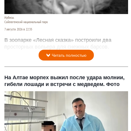
Ирбисы.
Сайлюгемский национальный парк
7 августа 2026 в 22:35
В зоопарке «Лесная сказка» построили два
просторных вольера для снежных барсов.
Читать полностью
На Алтае морпех выжил после удара молнии,
гибели лошади и встречи с медведем. Фото