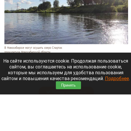
В Новосибирске могут осушить озеро Спартак
прокуратура Новосибирской области
7 августа 2026 в 20:15
На сайте используются cookie. Продолжая пользоваться
сайтом, вы соглашаетесь на использование cookie,
Жители микрорайонов Родники и Снегири
которые мы используем для удобства пользования
обеспокоены планами возможной ликвидации
сайтом и повышения качества рекомендаций.
Подробнее
.
озера Спартак.
Принять
Читать полностью
В Барнауле застройщик уничтожил
многолетние деревья. Фото