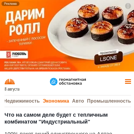
Реклама
To
F7
8 августа
а
Недвижимость
Экономика
Авто
Промышленность
Что на самом деле будет с тепличным
комбинатом "Индустриальный"
100% пакет акций единственного на Алтае