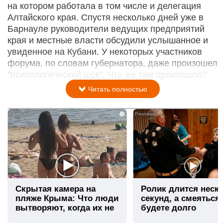
на котором работала в том числе и делегация
Алтайского края. Спустя несколько дней уже в
Барнауле руководители ведущих предприятий
края и местные власти обсудили услышанное и
увиденное на Кубани. У некоторых участников
форума, по словам губернатора, даже произошел
"психологический шок". Что же там произошло?
Читать полностью
i
Скрытая камера на
Ролик длится неск
пляже Крыма: Что люди
секунд, а смеяться
вытворяют, когда их не
будете долго
видят...