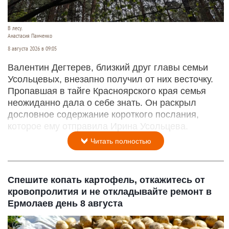
В лесу.
Анастасия Панченко
8 августа 2026 в 09:05
Валентин Дегтерев, близкий друг главы семьи
Усольцевых, внезапно получил от них весточку.
Пропавшая в тайге Красноярского края семья
неожиданно дала о себе знать. Он раскрыл
дословное содержание короткого послания,
которое ему отправила Ирина Усольцева.
Читать полностью
Спешите копать картофель, откажитесь от
кровопролития и не откладывайте ремонт в
Ермолаев день 8 августа