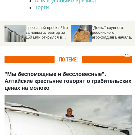
АПК в условиях кризиса
Торги
о
"Дочка" крупного
С экс-директора
российского
скандально известной
агрохолдинга начала
фирмы требуют
серьезную стройку на
четверть миллиарда -
Алтае
ранее ее взяли под
стражу
ПО ТЕМЕ:
"Мы беспомощные и бессловесные".
Алтайские крестьяне говорят о грабительских
ценах на молоко