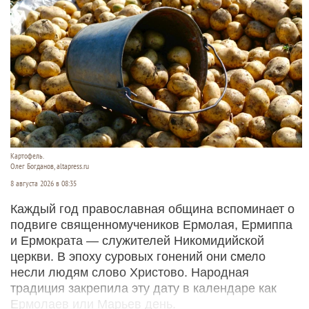
Картофель.
Олег Богданов, altapress.ru
8 августа 2026 в 08:35
Каждый год православная община вспоминает о
подвиге священномучеников Ермолая, Ермиппа
и Ермократа — служителей Никомидийской
церкви. В эпоху суровых гонений они смело
несли людям слово Христово. Народная
традиция закрепила эту дату в календаре как
Ермолаев или Марьев день.