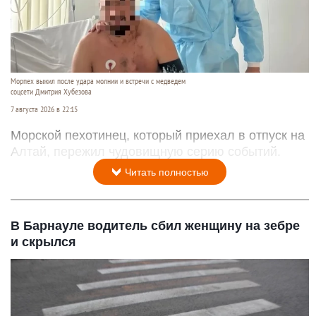
Морпех выжил после удара молнии и встречи с медведем
соцсети Дмитрия Хубезова
7 августа 2026 в 22:15
Морской пехотинец, который приехал в отпуск на
Алтай, пережил чудовищную серию событий.
Читать полностью
В Барнауле водитель сбил женщину на зебре
и скрылся