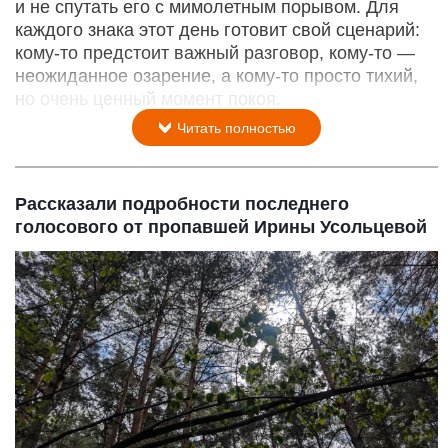
и не спутать его с мимолетным порывом. Для
каждого знака этот день готовит свой сценарий:
кому‑то предстоит важный разговор, кому‑то —
неожиданное озарение, а кому‑то просто тихий,
но очень ценный момент покоя.
Читать полностью
Рассказали подробности последнего
голосового от пропавшей Ирины Усольцевой