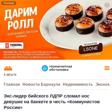
Реклама
To
F7
6 августа
Главная
Новости Барнаула
Недвижимость
Эконом
Экс-лидер бийского ЛДПР сломал нос
девушке на банкете в честь «Коммунистов
России»