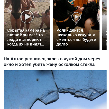
Скрытая камера на
Ролик длится
Э
пляже Крыма: Что
несколько секунд, а
о
люди вытворяют,
смеяться вы будете
с
когда их не видят...
долго
П
р
На Алтае ревнивец залез в чужой дом через
окно и хотел убить жену осколком стекла