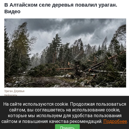
В Алтайском селе деревья повалил ураган.
Видео
Ураган. Деревья
Нейросети
6 августа 2026 в 19:20
На сайте используются cookie. Продолжая пользоваться
сайтом, вы соглашаетесь на использование cookie,
Жители села Вострово Волчихинского района 4
которые мы используем для удобства пользования
августа столкнулись с мощным ураганом.
сайтом и повышения качества рекомендаций.
Подробнее
.
Читать полностью
Принять