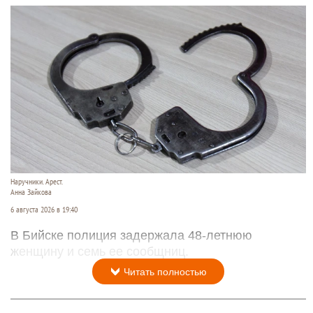
Наручники. Арест.
Анна Зайкова
6 августа 2026 в 19:40
В Бийске полиция задержала 48-летнюю
женщину и семь ее сообщниц.
Читать полностью