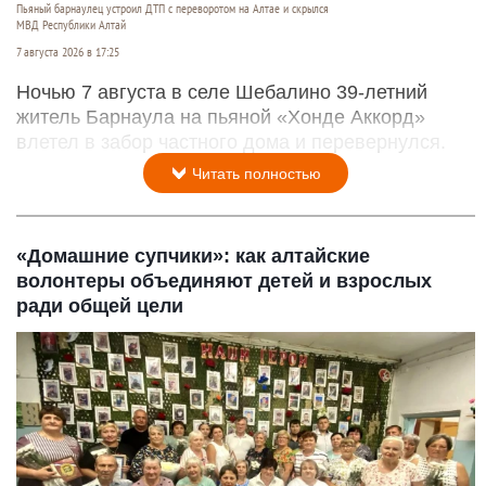
Пьяный барнаулец устроил ДТП с переворотом на Алтае и скрылся
МВД Республики Алтай
7 августа 2026 в 17:25
Ночью 7 августа в селе Шебалино 39-летний
житель Барнаула на пьяной «Хонде Аккорд»
влетел в забор частного дома и перевернулся.
Читать полностью
«Домашние супчики»: как алтайские
волонтеры объединяют детей и взрослых
ради общей цели