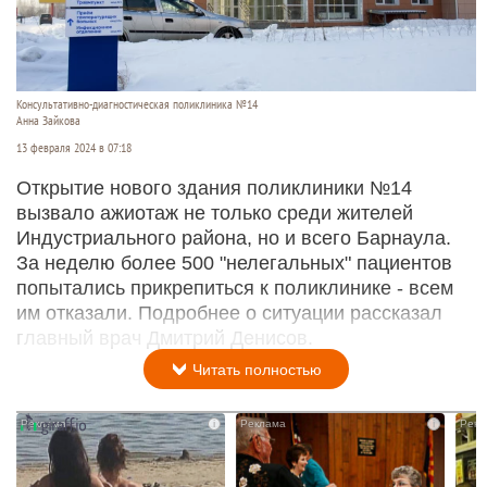
Консультативно-диагностическая поликлиника №14
Анна Зайкова
13 февраля 2024 в 07:18
Открытие нового здания поликлиники №14
вызвало ажиотаж не только среди жителей
Индустриального района, но и всего Барнаула.
За неделю более 500 "нелегальных" пациентов
попытались прикрепиться к поликлинике - всем
им отказали. Подробнее о ситуации рассказал
главный врач Дмитрий Денисов.
Читать полностью
i
i