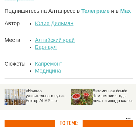
Подпишитесь на Алтапресс в
Телеграме
и в
Max
Автор
Юлия Дильман
Места
Алтайский край
Барнаул
Сюжеты
Капремонт
Медицина
Витаминная бомба.
Массовое отравление
Чем летние ягоды
произошло в турецком
лечат и иногда калечат,
пятизвездочном отеле
рассказали
специалисты
ПО ТЕМЕ: