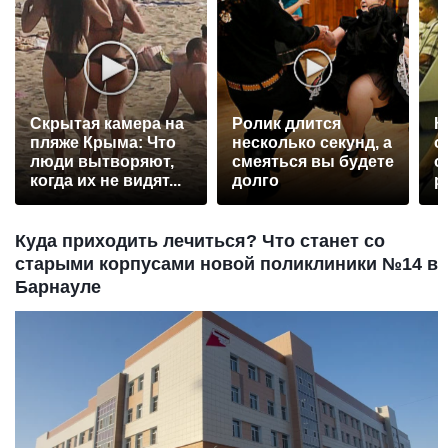
Скрытая камера на
Ролик длится
К
пляже Крыма: Что
несколько секунд, а
о
люди вытворяют,
смеяться вы будете
о
когда их не видят...
долго
р
Куда приходить лечиться? Что станет со
старыми корпусами новой поликлиники №14 в
Барнауле