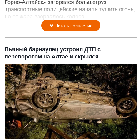
Горно-Алтайск» загорелся большегруз.
Транспортные полицейские начали тушить огонь,
но от жара взорвалось колесо.
Читать полностью
Пьяный барнаулец устроил ДТП с
переворотом на Алтае и скрылся