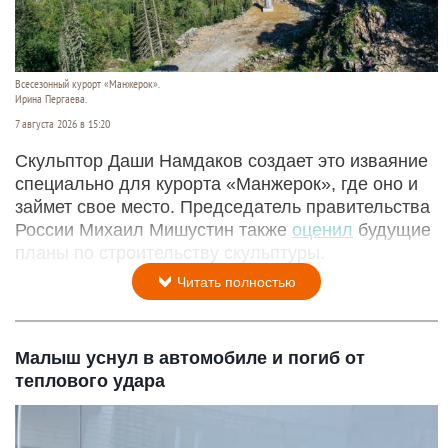
Всесезонный курорт «Манжерок».
Ирина Пергаева.
7 августа 2026 в 15:20
Скульптор Даши Намдаков создает это изваяние
специально для курорта «Манжерок», где оно и
займет свое место. Председатель правительства
России Михаил Мишустин также
оценил
будущие
планы по строительству скульптуры.
Читать полностью
Малыш уснул в автомобиле и погиб от
теплового удара