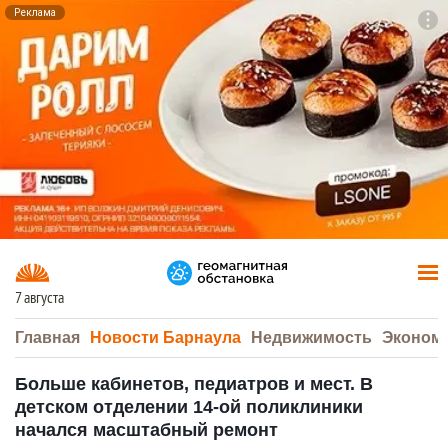
Реклама
To
F7
7 августа
Главная
Новости Барнаула
Недвижимость
Эконом
Больше кабинетов, педиатров и мест. В
детском отделении 14-ой поликлиники
начался масштабный ремонт