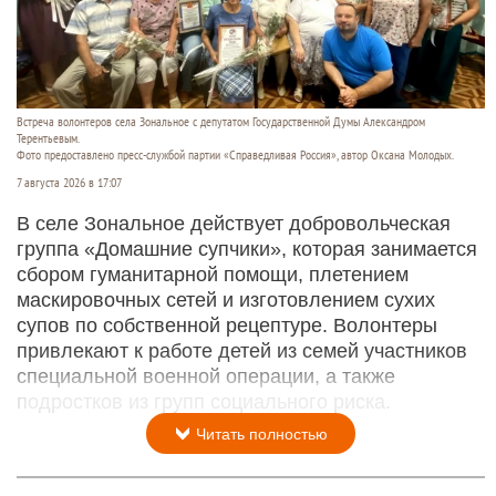
Встреча волонтеров села Зональное с депутатом Государственной Думы Александром
Терентьевым.
Фото предоставлено пресс-службой партии «Справедливая Россия», автор Оксана Молодых.
7 августа 2026 в 17:07
В селе Зональное действует добровольческая
группа «Домашние супчики», которая занимается
сбором гуманитарной помощи, плетением
маскировочных сетей и изготовлением сухих
супов по собственной рецептуре. Волонтеры
привлекают к работе детей из семей участников
специальной военной операции, а также
подростков из групп социального риска.
Читать полностью