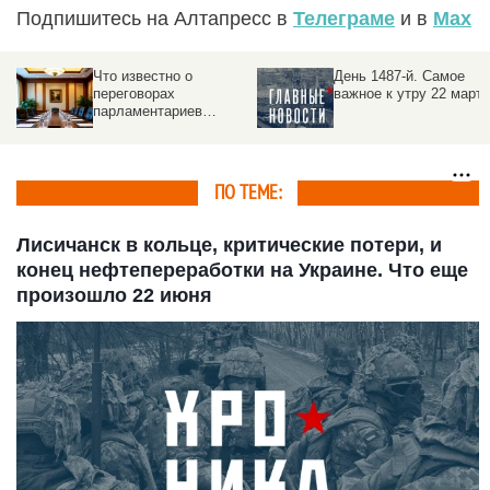
Подпишитесь на Алтапресс в
Телеграме
и в
Max
День 1487-й. Самое
День 1473-й. Самое
важное к утру 22 марта
важное к утру 8 марта
ое
ПО ТЕМЕ:
Лисичанск в кольце, критические потери, и
конец нефтепереработки на Украине. Что еще
произошло 22 июня