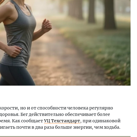
Архитектурный код начин
земли. Мощение крупно
плитами становится нов
стандартом благоустройс
СТРОИТЕЛЬСТВО
корости, но и от способности человека регулярно
доровья. Бег действительно обеспечивает более
ремя. Как сообщает
УЦ Техстандарт
, при одинаковой
аеть почти в два раза больше энергии, чем ходьба.