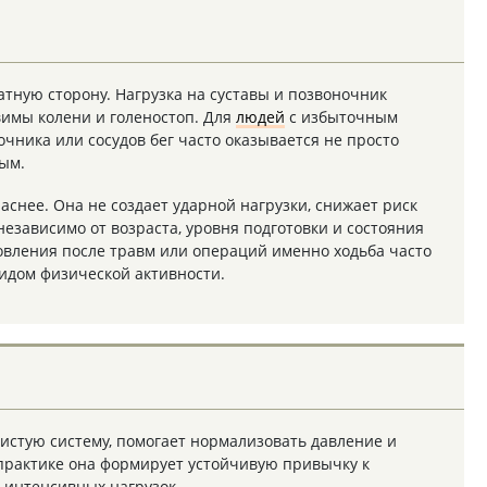
атную сторону. Нагрузка на суставы и позвоночник
вимы колени и голеностоп. Для
людей
с избыточным
очника или сосудов бег часто оказывается не просто
ым.
аснее. Она не создает ударной нагрузки, снижает риск
езависимо от возраста, уровня подготовки и состояния
новления после травм или операций именно ходьба часто
идом физической активности.
истую систему, помогает нормализовать давление и
практике она формирует устойчивую привычку к
 интенсивных нагрузок.