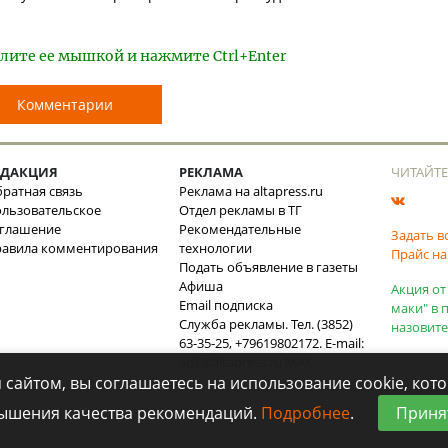
лите ее мышкой и нажмите Ctrl+Enter
Комментарии
ЕДАКЦИЯ
РЕКЛАМА
ЧИТАЙТЕ
ратная связь
Реклама на altapress.ru
льзовательское
Отдел рекламы в ТГ
оглашение
Рекомендательные
Задать в
равила комментирования
технологии
Прайс на
Подать объявление в газеты
Афиша
Акция от
Email подписка
маки" в 
Служба рекламы. Тел. (3852)
назовите
63-35-25, +79619802172. E-mail:
ads@altapress.ru
MAX
 сайтом, вы соглашаетесь на использование cookie, ко
ышения качества рекомендаций.
Подробнее
.
Приня