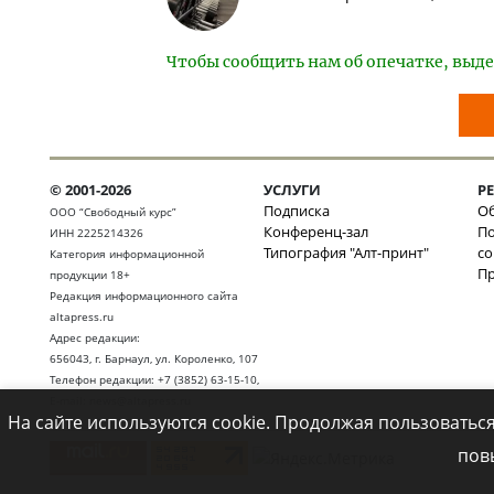
Чтобы сообщить нам об опечатке, выде
© 2001-2026
УСЛУГИ
Р
Подписка
Об
ООО “Свободный курс”
Конференц-зал
По
ИНН 2225214326
Типография "Алт-принт"
с
Категория информационной
П
продукции 18+
Редакция информационного сайта
altapress.ru
Адрес редакции:
656043
,
г. Барнаул
,
ул. Короленко, 107
Телефон редакции:
+7 (3852) 63-15-10
,
E-mail:
news@altapress.ru
На сайте используются cookie. Продолжая пользоваться
пов