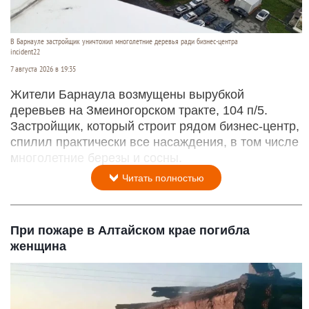
В Барнауле застройщик уничтожил многолетние деревья ради бизнес-центра
incident22
7 августа 2026 в 19:35
Жители Барнаула возмущены вырубкой
деревьев на Змеиногорском тракте, 104 п/5.
Застройщик, который строит рядом бизнес-центр,
спилил практически все насаждения, в том числе
многолетние березы и сосны.
Читать полностью
При пожаре в Алтайском крае погибла
женщина