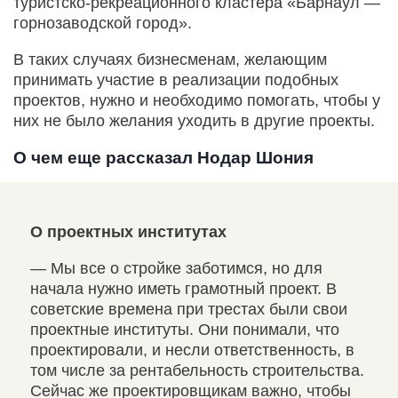
туристско-рекреационного кластера «Барнаул —
горнозаводской город».
В таких случаях бизнесменам, желающим
принимать участие в реализации подобных
проектов, нужно и необходимо помогать, чтобы у
них не было желания уходить в другие проекты.
О чем еще рассказал Нодар Шония
О проектных институтах
О к
. На
— Мы все о стройке заботимся, но для
— К
 и
начала нужно иметь грамотный проект. В
при
ем
советские времена при трестах были свои
сте
о
проектные институты. Они понимали, что
оте
ый
проектировали, и несли ответственность, в
том числе за рентабельность строительства.
Сейчас же проектировщикам важно, чтобы