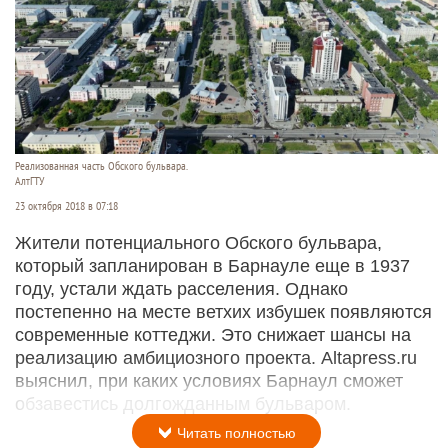
Реализованная часть Обского бульвара.
АлтГТУ
23 октября 2018 в 07:18
Жители потенциального Обского бульвара,
который запланирован в Барнауле еще в 1937
году, устали ждать расселения. Однако
постепенно на месте ветхих избушек появляются
современные коттеджи. Это снижает шансы на
реализацию амбициозного проекта. Altapress.ru
выяснил, при каких условиях Барнаул сможет
обзавестись долгожданным бульваром.
Читать полностью