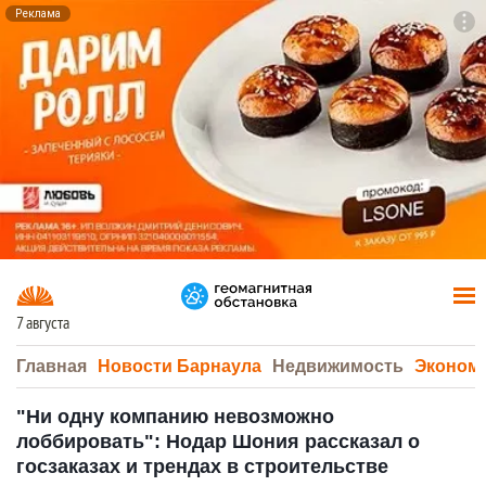
Реклама
To
F7
7 августа
Главная
Новости Барнаула
Недвижимость
Эконом
"Ни одну компанию невозможно
лоббировать": Нодар Шония рассказал о
госзаказах и трендах в строительстве