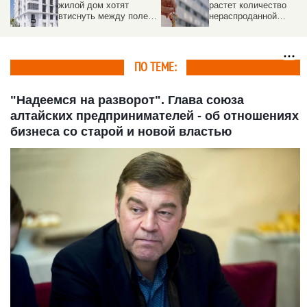
жилой дом хотят
растет количество
втиснуть между полем
нераспроданной
и другими постройками
«вторички», чем в
других крупных
городах России
ПО ТЕМЕ:
"Надеемся на разворот". Глава союза
алтайских предпринимателей - об отношениях
бизнеса со старой и новой властью