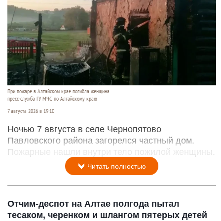
При пожаре в Алтайском крае погибла женщина
пресс-служба ГУ МЧС по Алтайскому краю
7 августа 2026 в 19:10
Ночью 7 августа в селе Чернопятово
Павловского района загорелся частный дом.
Пожарные нашли внутри тело пожилой женщины.
Читать полностью
Отчим-деспот на Алтае полгода пытал
тесаком, черенком и шлангом пятерых детей