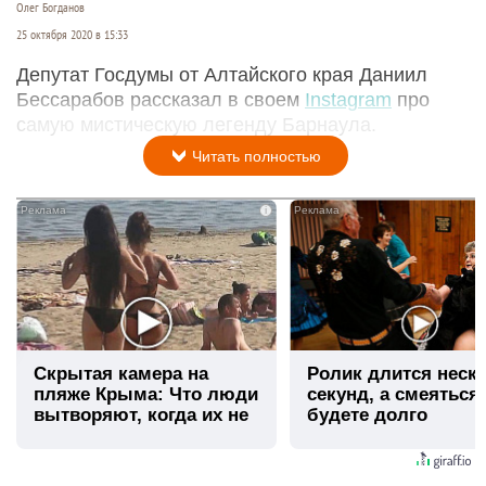
Олег Богданов
25 октября 2020 в 15:33
Депутат Госдумы от Алтайского края Даниил
Бессарабов рассказал в своем
Instagram
про
самую мистическую легенду Барнаула.
Читать полностью
i
Скрытая камера на
Ролик длится неск
пляже Крыма: Что люди
секунд, а смеяться
вытворяют, когда их не
будете долго
видят...