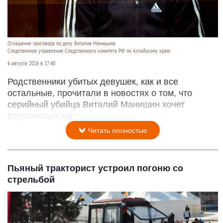
Оглашение приговора по делу Виталия Манишина.
Следственное управление Следственного комитета РФ по Алтайскому краю
6 августа 2026 в 17:40
Родственники убитых девушек, как и все
остальные, прочитали в новостях о том, что
серийный убийца Виталий Манишин хочет
отправиться на
спецоперацию
.
Читать полностью
Пьяный тракторист устроил погоню со
стрельбой