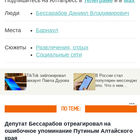
Подпишитесь на Алтапресс в
Телеграме
и в
Max
Люди
Бессарабов Даниил Владимирович
Места
Барнаул
Сюжеты
Развлечения, отдых
Социальные сети
TikTok заблокировал
В России стал
ы
аккаунт Павла Дурова
популярен мессенджер
imo. Что о нем
известно
ПО ТЕМЕ:
Депутат Бессарабов отреагировал на
ошибочное упоминание Путиным Алтайского
края