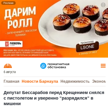
Реклама
To
F7
6 августа
Главная
Новости Барнаула
Недвижимость
Эконом
Депутат Бессарабов перед Крещением снялся
с пистолетом и уверенно "разрядился" в
мишени