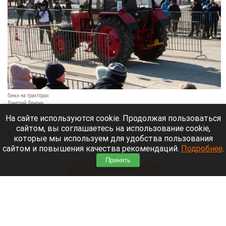
Гонки на тракторах
Дмитрий Лямзин
6 августа 2026 в 17:20
На сайте используются cookie. Продолжая пользоваться
сайтом, вы соглашаетесь на использование cookie,
В Сибирском федеральном округе (СФО)
которые мы используем для удобства пользования
произошла погоня с применением огнестрельного
сайтом и повышения качества рекомендаций.
Подробнее
.
оружия.
Принять
Читать полностью
Жителю Славгорода назначили пенсию после
перерасчета стажа, полученного в одной из