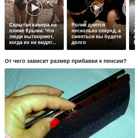
Скрытая камера на
Ролик длится
Э
пляже Крыма: Что
несколько секунд, а
о
люди вытворяют,
смеяться вы будете
с
когда их не видят...
долго
П
р
От чего зависит размер прибавки к пенсии?