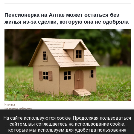
Пенсионерка на Алтае может остаться без
жилья из-за сделки, которую она не одобряла
Ипотека
Шедеврум. Нейросети
6 августа 2026 в 10:10
На сайте используются cookie. Продолжая пользоваться
сайтом, вы соглашаетесь на использование cookie,
Жительница села Целинное Алтайского края уже
которые мы используем для удобства пользования