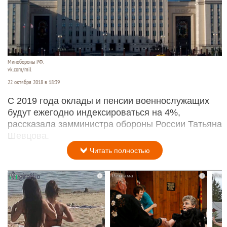
Минобороны РФ.
vk.com/mil
22 октября 2018 в 18:39
С 2019 года оклады и пенсии военнослужащих
будут ежегодно индексироваться на 4%,
рассказала замминистра обороны России Татьяна
Шевцова.
Читать полностью
i
i