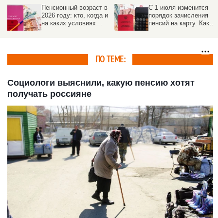
Пенсионный возраст в
С 1 июля изменится
2026 году: кто, когда и
порядок зачисления
на каких условиях
пенсий на карту. Как
выходит на
избежать задержек
заслуженный отдых
ПО ТЕМЕ:
Социологи выяснили, какую пенсию хотят
получать россияне