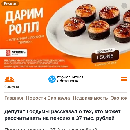
Реклама
To
F7
6 августа
Главная
Новости Барнаула
Недвижимость
Эконом
Депутат Госдумы рассказал о тех, кто может
рассчитывать на пенсию в 37 тыс. рублей
Пенсия в размере 37,3 тысячи рублей