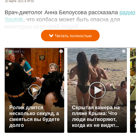
26 марта 2021 в 09:10
Врач-диетолог Анна Белоусова рассказала
радио
Sputnik
, что колбаса может быть опасна для
некоторых категорий людей.
Читать полностью
i
i
Ролик длится
Скрытая камера на
К
несколько секунд, а
пляже Крыма: Что
о
смеяться вы будете
люди вытворяют,
о
долго
когда их не видят...
р