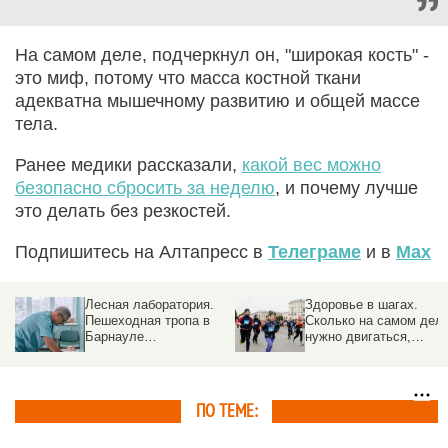
На самом деле, подчеркнул он, "широкая кость" -
это миф, потому что масса костной ткани
адекватна мышечному развитию и общей массе
тела.
Ранее медики рассказали,
какой вес можно
безопасно сбросить за неделю
, и почему лучше
это делать без резкостей.
Подпишитесь на Алтапресс в
Телеграме
и в
Max
Лесная лаборатория.
Здоровье в шагах.
Пешеходная тропа в
Сколько на самом дел
Барнауле
нужно двигаться,
превратилась в
чтобы оставаться
медицинский пост на
здоровым
свежем воздухе
ПО ТЕМЕ: