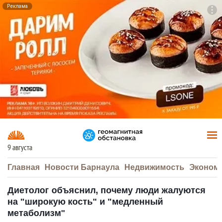
Реклама
To
F7
9 августа
Главная
Новости Барнаула
Недвижимость
Эконом
Диетолог объяснил, почему люди жалуются
на "широкую кость" и "медленный
метаболизм"