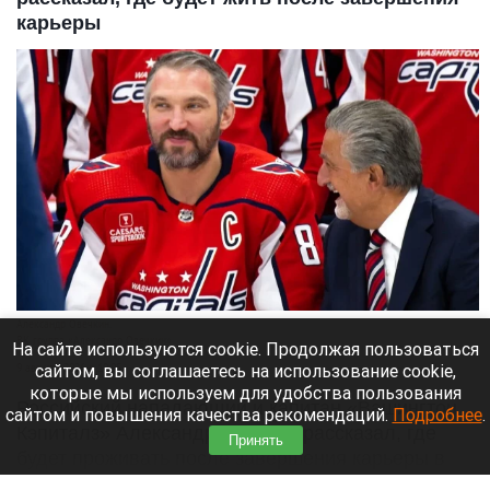
карьеры
Александр Овечкин.
ВК группа «Александр Овечкин»
На сайте используются cookie. Продолжая пользоваться
сайтом, вы соглашаетесь на использование cookie,
9 августа 2026 в 10:05
которые мы используем для удобства пользования
Российский нападающий и капитан «Вашингтон
сайтом и повышения качества рекомендаций.
Подробнее
.
Кэпиталз» Александр Овечкин рассказал, где
Принять
будет проживать после завершения карьеры в
НХЛ,