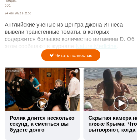
Помидор.
СС0.
24 мая 2022 в 21:53
Английские ученые из Центра Джона Иннеса
вывели трансгенные томаты, в которых
содержится большое количество витамина D. Об
этом сообщают в журнале
Nature Medicine
.
Читать полностью
i
Ролик длится несколько
Скрытая камера на
секунд, а смеяться вы
пляже Крыма: Что
будете долго
вытворяют, когда и
видят...