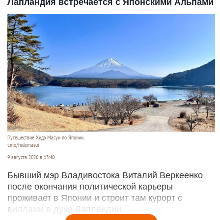
Лапландия встречается с Японскими Альпами
Путешествие Хидэ Масуи по Японии.
t.me/hidemasui
9 августа 2026 в 13:40
Бывший мэр Владивостока Виталий Веркеенко
после окончания политической карьеры
проживает в Японии и строит там курорт с
виллами в духе Лапландии.