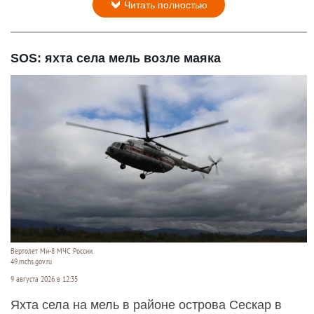
Читать полностью
SOS: яхта села мель возле маяка
Вертолет Ми-8 МЧС России.
49.mchs.gov.ru
9 августа 2026 в 12:35
Яхта села на мель в районе острова Сескар в