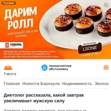
Реклама
To
F7
9 августа
Главная
Новости Барнаула
Недвижимость
Эконом
Диетолог рассказала, какой завтрак
увеличивает мужскую силу
Завтрак должен сочетать все основные