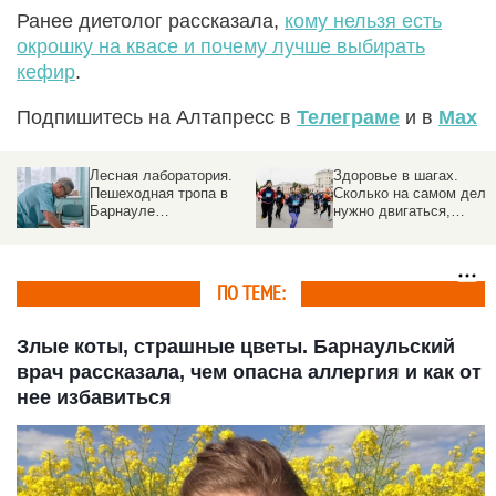
Ранее диетолог рассказала,
кому нельзя есть
окрошку на квасе и почему лучше выбирать
кефир
.
Подпишитесь на Алтапресс в
Телеграме
и в
Max
Лесная лаборатория.
Здоровье в шагах.
Пешеходная тропа в
Сколько на самом дел
Барнауле
нужно двигаться,
превратилась в
чтобы оставаться
медицинский пост на
здоровым
свежем воздухе
ПО ТЕМЕ:
Злые коты, страшные цветы. Барнаульский
врач рассказала, чем опасна аллергия и как от
нее избавиться