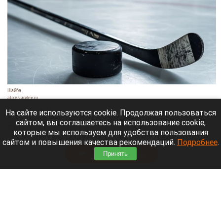
Шайба.
alice.yandex.ru
9 августа 2026 в 11:35
На сайте используются cookie. Продолжая пользоваться
сайтом, вы соглашаетесь на использование cookie,
Евгений Кузнецов официально стал игроком
которые мы используем для удобства пользования
новосибирской «Сибири».
сайтом и повышения качества рекомендаций.
Подробнее
.
Читать полностью
Принять
«Веселый молочник» купил билет до
Стамбула