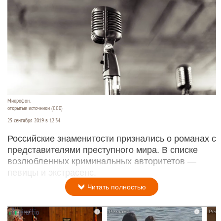
Микрофон.
открытые источники (CC0)
25 сентября 2019 в 12:34
Российские знаменитости признались о романах с
представителями преступного мира. В списке
возлюбленных криминальных авторитетов —
певицы и экстрасенс.
Читать полностью
i
i