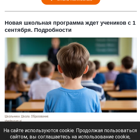
Новая школьная программа ждет учеников с 1
сентября. Подробности
Школьники. Школа. Образование.
shedevrum.ai
8 августа 2026 в 17:05
На сайте используются cookie. Продолжая пользоваться
сайтом, вы соглашаетесь на использование cookie,