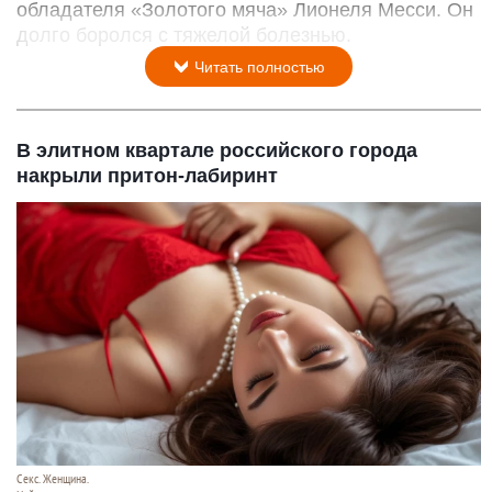
обладателя «Золотого мяча» Лионеля Месси. Он
долго боролся с тяжелой болезнью.
Читать полностью
В элитном квартале российского города
накрыли притон-лабиринт
Секс. Женщина.