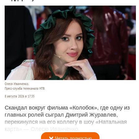
Олеся Иванченко.
Пресс-служба телеканала НТВ.
8 августа 2026 в 17:35
Скандал вокруг фильма «Колобок», где одну из
главных ролей сыграл Дмитрий Журавлев,
перекинулся на его коллегу в шоу «Натальная
карта» — Олесю Иванченко.
Читать полностью