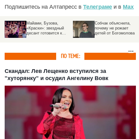
Подпишитесь на Алтапресс в
Телеграме
и в
Max
Майами, Бузова,
Собчак объяснила,
«Краски»: звездный
почему не рожает
десант готовится к
детей от Богомолова
выступлениям на
Алтае
ПО ТЕМЕ:
Скандал: Лев Лещенко вступился за
"хуторянку" и осудил Ангелину Вовк