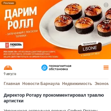
Реклама
To
F7
9 августа
Главная
Новости Барнаула
Недвижимость
Эконом
Директор Ротару прокомментировал травлю
артистки
Украинская эстрадная певица София Ротару