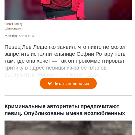
София Ротару.
sofiarotaru.com
25 ноября 2019 в 11:34
Певец Лев Лещенко заявил, что никто не может
запретить исполнительнице Софии Ротару петь
там, где она хочет — так он прокомментировал
критику в адрес певицы из-за ее планов
выступить в Москве на «Песне года».
Читать полностью
Криминальные авторитеты предпочитают
певиц. Опубликованы имена возлюбленных