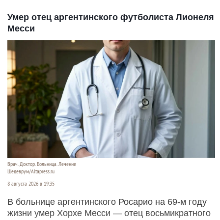
Умер отец аргентинского футболиста Лионеля
Месси
Врач. Доктор. Больница. Лечение
Шедеврум/Altapress.ru
8 августа 2026 в 19:35
В больнице аргентинского Росарио на 69-м году
жизни умер Хорхе Месси — отец восьмикратного