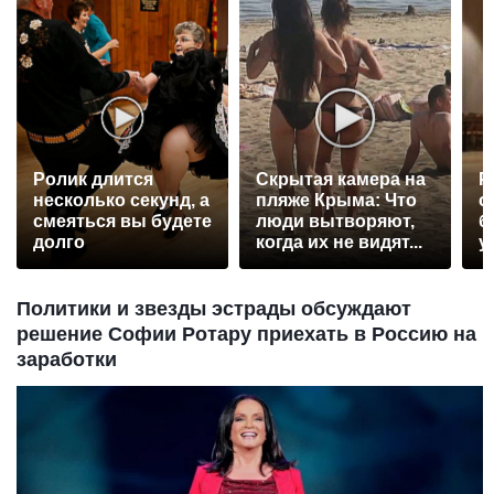
Ролик длится
Скрытая камера на
Р
несколько секунд, а
пляже Крыма: Что
с
смеяться вы будете
люди вытворяют,
б
долго
когда их не видят...
у
Политики и звезды эстрады обсуждают
решение Софии Ротару приехать в Россию на
заработки