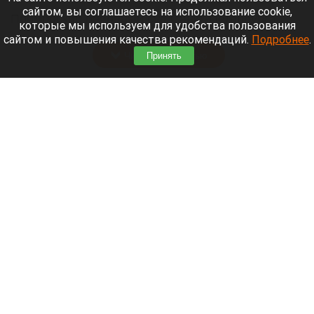
сайтом, вы соглашаетесь на использование cookie,
которые мы используем для удобства пользования
сайтом и повышения качества рекомендаций.
Подробнее
.
Принять
Наручники. Арест.
Анна Зайкова
7 августа 2026 в 21:12
Приморский районный суд Санкт-Петербурга
заочно заключил Лидию Невзорову* под стражу.
Читать полностью
Программу партнерских хабов для хранения