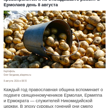
Валентин Дегтерев, близкий друг главы семьи
Усольцевых, внезапно получил от них весточку.
Пропавшая в тайге Красноярского края семья
неожиданно дала о себе знать. Он раскрыл
дословное содержание короткого послания,
которое ему отправила Ирина Усольцева.
Читать полностью
Спешите копать картофель, откажитесь от
кровопролития и не откладывайте ремонт в
Ермолаев день 8 августа