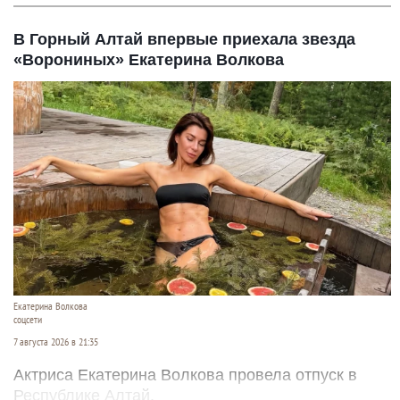
Пешеходный переход, зебра.
altapress.ru
7 августа 2026 в 21:55
На пешеходном переходе от остановки
«Волгоградская» в сторону «Чижика» 7 августа
автомобиль сбил женщину и скрылся с места
происшествия.
Читать полностью
В Горный Алтай впервые приехала звезда
«Ворониных» Екатерина Волкова