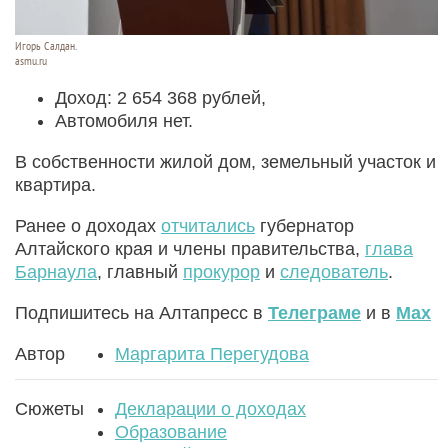
Игорь Салдан.
asmu.ru
Доход: 2 654 368 рублей,
Автомобиля нет.
В собственности жилой дом, земельный участок и
квартира.
Ранее о доходах
отчитались
губернатор
Алтайского края и члены правительства,
глава
Барнаула
, главный
прокурор
и
следователь
.
Подпишитесь на Алтапресс в
Телеграме
и в
Max
Автор
Маргарита Перегудова
Сюжеты
Декларации о доходах
Образование