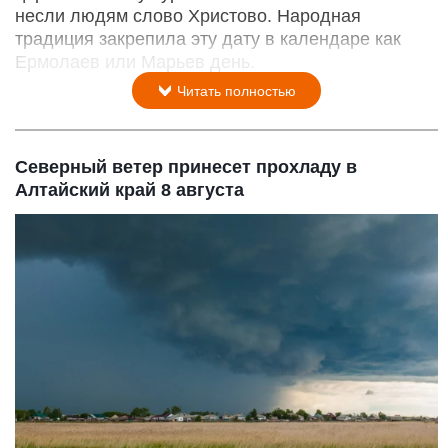
Картофель.
Олег Богданов, altapress.ru
8 августа 2026 в 08:35
Каждый год православная община вспоминает о
подвиге священномучеников Ермолая, Ермиппа
и Ермократа — служителей Никомидийской
церкви. В эпоху суровых гонений они смело
несли людям слово Христово. Народная
традиция закрепила эту дату в календаре как
Ермолаев или Марьев день.
Читать полностью
Северный ветер принесет прохладу в