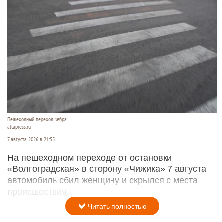
Морпех выжил после удара молнии и встречи с медведем
соцсети Дмитрия Хубезова
7 августа 2026 в 22:15
Морской пехотинец, который приехал в отпуск на
Алтай, пережил чудовищную серию событий.
Читать полностью
В Барнауле водитель сбил женщину на зебре
и скрылся