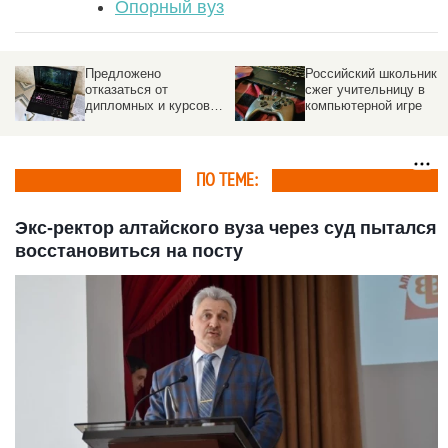
Опорный вуз
Российский школьник
Что не будет считатьс
сжег учительницу в
шпаргалкой на ЕГЭ.
х
компьютерной игре
Список
ПО ТЕМЕ:
Экс-ректор алтайского вуза через суд пытался
восстановиться на посту