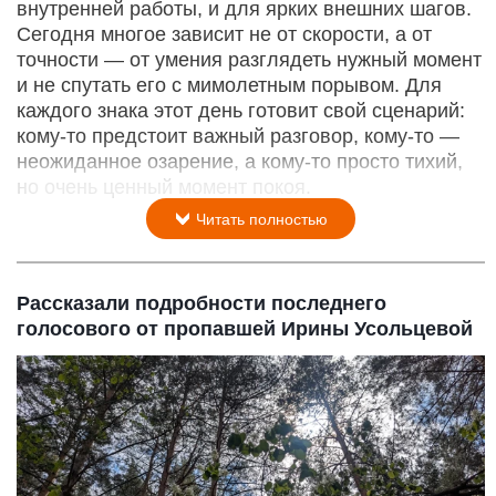
Восточный гороскоп.
Нейросети
8 августа 2026 в 09:35
Планетарные ритмы создают сложный, но
увлекательный узор: в нем есть место и для
внутренней работы, и для ярких внешних шагов.
Сегодня многое зависит не от скорости, а от
точности — от умения разглядеть нужный момент
и не спутать его с мимолетным порывом. Для
каждого знака этот день готовит свой сценарий:
кому‑то предстоит важный разговор, кому‑то —
неожиданное озарение, а кому‑то просто тихий,
но очень ценный момент покоя.