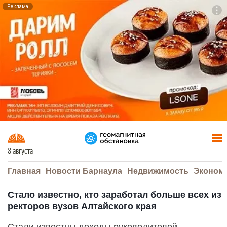
Реклама
To
F7
8 августа
Главная
Новости Барнаула
Недвижимость
Эконом
Стало известно, кто заработал больше всех из
ректоров вузов Алтайского края
Стали известны доходы руководителей