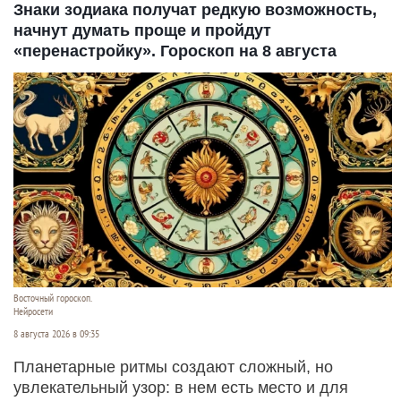
Altapress.ru
8 августа 2026 в 10:05
Российские власти аннулировали вид на
жительство у американского фермера и блогера
Джастаса Уолкера, который перебрался в Россию
ради сельского хозяйства. Теперь ему грозит
принудительное выдворение из страны, пишут
СМИ.
Читать полностью
Знаки зодиака получат редкую возможность,
начнут думать проще и пройдут
«перенастройку». Гороскоп на 8 августа