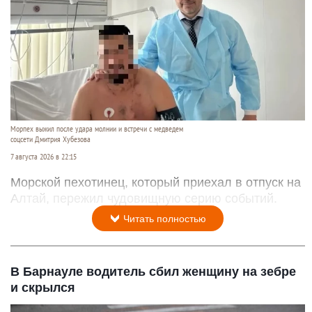
В зоопарке «Лесная сказка» построили два
просторных вольера для снежных барсов.
Читать полностью
На Алтае морпех выжил после удара молнии,
гибели лошади и встречи с медведем. Фото