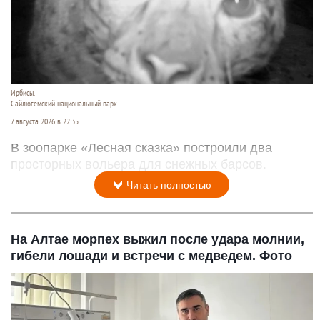
Читать полностью
В барнаульском зоопарке могут появиться
ирбисы
Ирбисы.
Сайлюгемский национальный парк
7 августа 2026 в 22:35