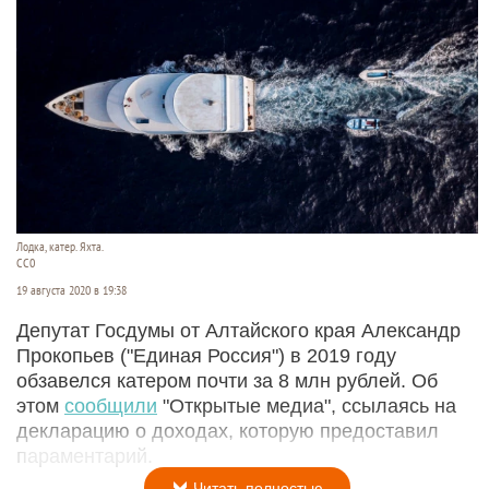
Лодка, катер. Яхта.
CC0
19 августа 2020 в 19:38
Депутат Госдумы от Алтайского края Александр
Прокопьев ("Единая Россия") в 2019 году
обзавелся катером почти за 8 млн рублей. Об
этом
сообщили
"Открытые медиа", ссылаясь на
декларацию о доходах, которую предоставил
параментарий.
Читать полностью