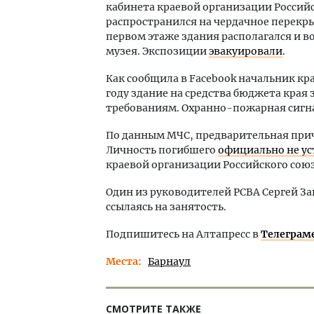
кабинета краевой организации Российс
распространился на чердачное перекры
первом этаже здания располагался и 
музея. Экспозиции
эвакуировали
.
Как сообщила в Facebook начальник кра
году здание на средства бюджета кра
требованиям. Охранно-пожарная сигна
По данным МЧС, предварительная прич
Личность погибшего
официально не ус
краевой организации Российского сою
Один из руководителей РСВА Сергей За
ссылаясь на занятость.
Подпишитесь на Алтапресс в
Телеграм
Места
Барнаул
СМОТРИТЕ ТАКЖЕ