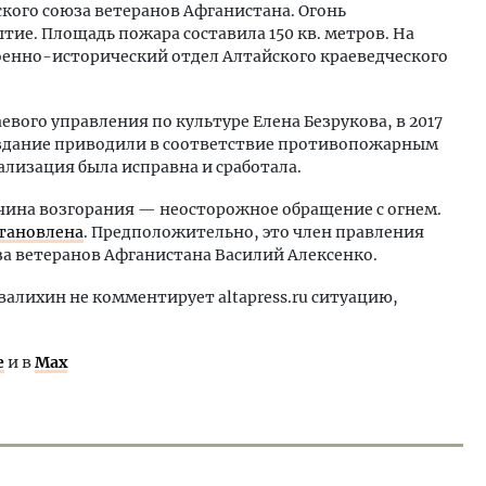
кого союза ветеранов Афганистана. Огонь
тие. Площадь пожара составила 150 кв. метров. На
военно-исторический отдел Алтайского краеведческого
евого управления по культуре Елена Безрукова, в 2017
я здание приводили в соответствие противопожарным
лизация была исправна и сработала.
ина возгорания — неосторожное обращение с огнем.
тановлена
. Предположительно, это член правления
за ветеранов Афганистана Василий Алексенко.
валихин не комментирует altapress.ru ситуацию,
е
и в
Max