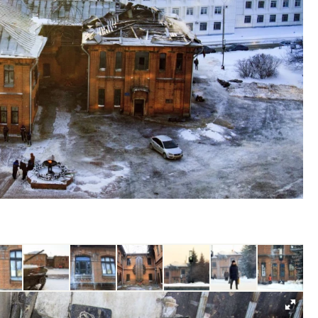
тектурный код начинается с
Смелость архитектурных 
ли. Мощение крупноформатными
Генеральный директор к
тами становится новым
ЗИАС — об эстетике горо
ндартом благоустройства
трендах в фасадах и разв
ОИТЕЛЬСТВО
СТРОИТЕЛЬСТВО