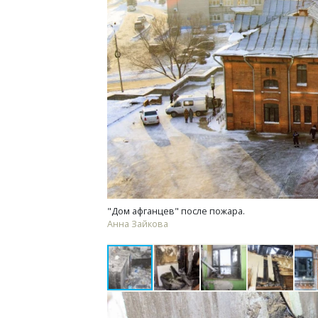
Ищем новые берега. Гендиректор
Архи
«Жилищной инициативы» Юрий
зем
Гатилов — о том, как девелоперу
пли
оставаться на плаву, когда рынок
ста
штормит
СТР
СТРОИТЕЛЬСТВО
"Дом афганцев" после пожара.
Анна Зайкова