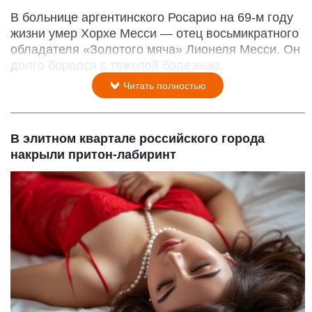
В больнице аргентинского Росарио на 69-м году
жизни умер Хорхе Месси — отец восьмикратного
обладателя «Золотого мяча» Лионеля Месси. Он
долго боролся с тяжелой болезнью.
Читать полностью
В элитном квартале российского города
накрыли притон-лабиринт