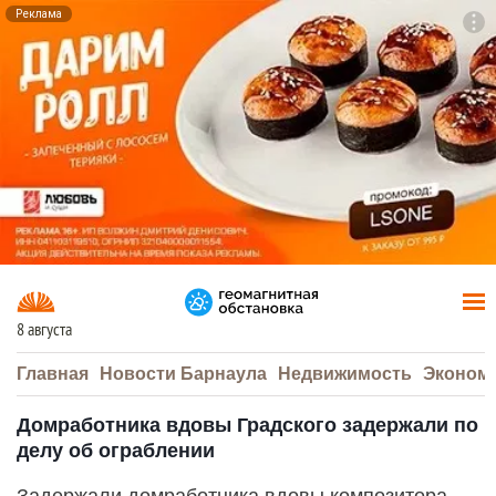
Реклама
To
F7
8 августа
Главная
Новости Барнаула
Недвижимость
Эконом
Домработника вдовы Градского задержали по
делу об ограблении
Задержали домработника вдовы композитора