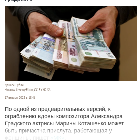
Деньги. Рубли.
Moscow-Live.ru/Flickr, CC BY-NC-SA
17 января 2022 в 18:46
По одной из предварительных версий, к
ограблению вдовы композитора Александра
Градского актрисы Марины Коташенко может
быть причастна прислуга, работающая у
женщины, пишет
«МК»
.