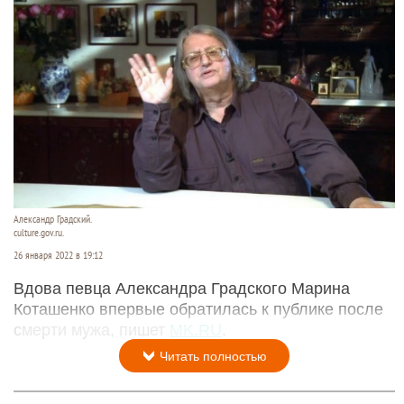
Александр Градский.
culture.gov.ru.
26 января 2022 в 19:12
Вдова певца Александра Градского Марина
Коташенко впервые обратилась к публике после
смерти мужа, пишет
MK.RU
.
Читать полностью