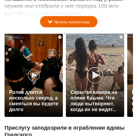
оружия они отобрали у нее порядка 100 млн
рублей,
сообщает
"Интерфакс".
Читать полностью
i
i
Ролик длится
Скрытая камера на
Р
несколько секунд, а
пляже Крыма: Что
с
смеяться вы будете
люди вытворяют,
б
долго
когда их не видят...
у
Прислугу заподозрили в ограблении вдовы
Градского