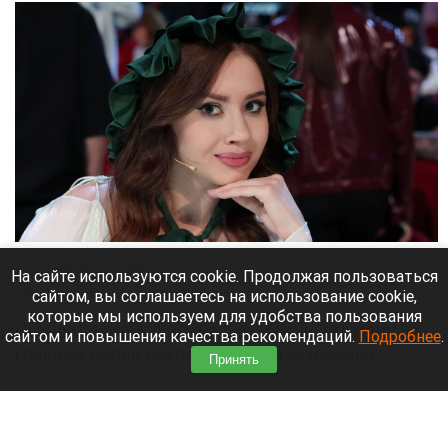
Олеся Иванченко.
Пресс-служба телеканала НТВ.
На сайте используются cookie. Продолжая пользоваться
сайтом, вы соглашаетесь на использование cookie,
8 августа 2026 в 17:35
которые мы используем для удобства пользования
Скандал вокруг фильма «Колобок», где одну из
сайтом и повышения качества рекомендаций.
Подробнее
.
главных ролей сыграл Дмитрий Журавлев,
Принять
перекинулся на его коллегу в шоу «Натальная
карта» — Олесю Иванченко.
Читать полностью