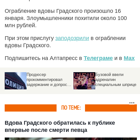
Ограбление вдовы Градского произошло 16
января. Злоумышленники похитили около 100
млн рублей.
При этом прислугу
заподозрили
в ограблении
вдовы Градского.
Подпишитесь на Алтапресс в
Телеграме
и в
Max
Бузовой ввели
Разразился матерный
адреналин
скандал на премии
специальным шприцем
звезд шансона
прямо в гортань
ПО ТЕМЕ:
Вдова Градского обратилась к публике
впервые после смерти певца