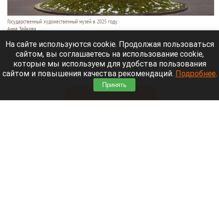
Государственный художественный музей в 2025 году.
Анна Зайкова
7 августа 2026 в 15:50
На сайте используются cookie. Продолжая пользоваться
сайтом, вы соглашаетесь на использование cookie,
Государственный художественный музей
которые мы используем для удобства пользования
Алтайского края пополнил свой арсенал техники
сайтом и повышения качества рекомендаций.
Подробнее
.
для сбережения экспонатов.
Принять
Читать полностью
На Алтае установят 39-метровую скульптуру
праматери «Кадын». Видео