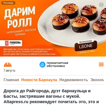
Реклама
To
F7
7 августа
Главная
Новости Барнаула
Недвижимость
Эконом
Дорога до Райгорода, дуэт барнаульца и
Басты, застрявшие вагоны с мукой.
Altapress.ru рекомендует почитать это, это и