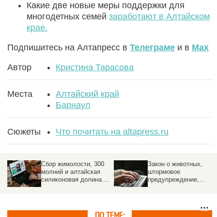
Какие две новые меры поддержки для
многодетных семей
заработают в Алтайском
крае.
Подпишитесь на Алтапресс в
Телеграме
и в
Max
Автор
Кристина Тарасова
Места
Алтайский край
Барнаул
Сюжеты
Что почитать на altapress.ru
Сбор жимолости, 300
Закон о животных,
молний и алтайская
штормовое
силиконовая долина.
предупреждение,
Altapress.ru
«Звери» в Барнауле.
рекомендует почитать
Altapress.ru
это, это и еще вот это
рекомендует почитать
это, это и еще вот это
ПО ТЕМЕ: