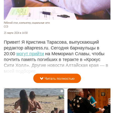
Рабочий стол, компьютер, социальные сети
СС0
25 марта 2024 в 14:30
Привет! Я Кристина Тарасова, выпускающий
редактор altapress.ru. Сегодня барнаульцы в
20:00
могут прийти
на Мемориал Славы, чтобы
почтить память погибших в теракте в «Крокус
Сити Холл». Другие новости Алтайская края — в
моей подборке.
Читать полностью
i