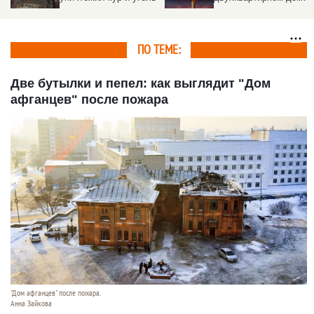
афганцев" заплатят 7,2
первый после пожара
миллиона рублей
митинг
ПО ТЕМЕ:
Две бутылки и пепел: как выглядит "Дом
афганцев" после пожара
"Дом афганцев" после пожара.
Анна Зайкова