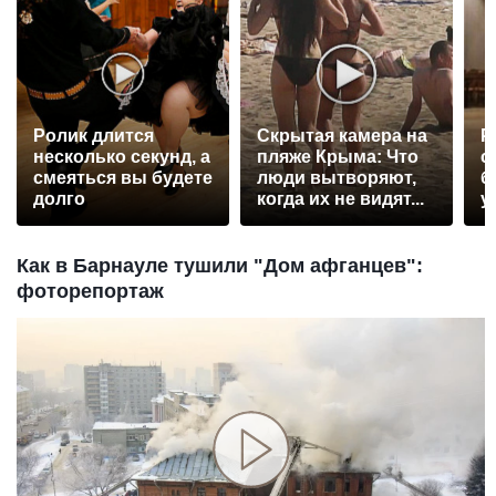
Ролик длится
Скрытая камера на
Р
несколько секунд, а
пляже Крыма: Что
с
смеяться вы будете
люди вытворяют,
б
долго
когда их не видят...
у
Как в Барнауле тушили "Дом афганцев":
фоторепортаж