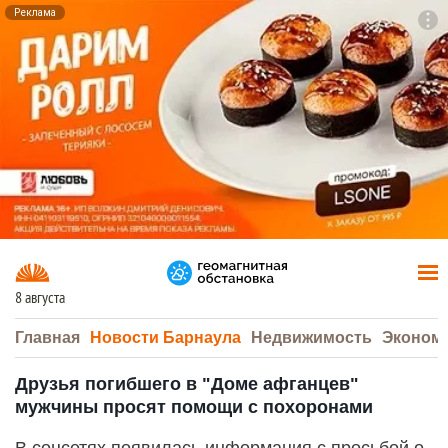
Реклама
To
F7
8 августа
Главная
Новости Барнаула
Недвижимость
Эконом
Друзья погибшего в "Доме афганцев"
мужчины просят помощи с похоронами
В соцсетях появилась информация с просьбой о