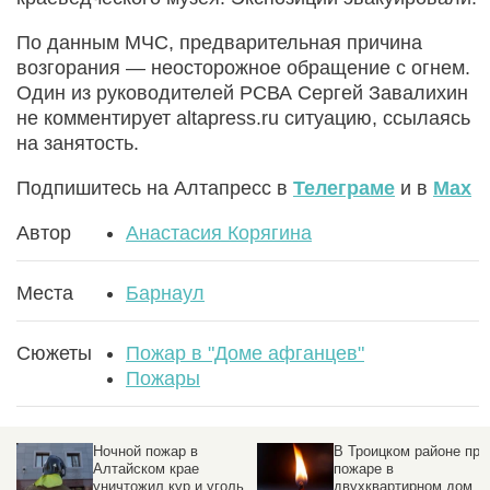
По данным МЧС, предварительная причина
возгорания — неосторожное обращение с огнем.
Один из руководителей РСВА Сергей Завалихин
не комментирует altapress.ru ситуацию, ссылаясь
на занятость.
Подпишитесь на Алтапресс в
Телеграме
и в
Max
Автор
Анастасия Корягина
Места
Барнаул
Сюжеты
Пожар в "Доме афганцев"
Пожары
За проект
В Барнауле у
восстановления
сгоревшего "Дома
сгоревшего "Дома
афганцев" провели