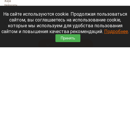
Жара
Нейросети
8 августа 2026 в 18:05
На сайте используются cookie. Продолжая пользоваться
сайтом, вы соглашаетесь на использование cookie,
Синоптики предупреждают, что с 9 по 13 августа
которые мы используем для удобства пользования
Алтайский край местами накроет аномальный
сайтом и повышения качества рекомендаций.
Подробнее
.
зной.
Принять
Читать полностью
Штукатурка с потолка едва не рухнула на
жительницу барнаульской многоэтажки.
Жалобы на УК