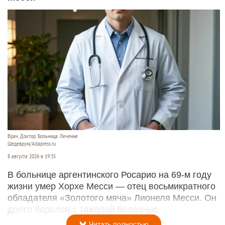
Врач. Доктор. Больница. Лечение
Шедеврум/Altapress.ru
8 августа 2026 в 19:35
В больнице аргентинского Росарио на 69-м году
жизни умер Хорхе Месси — отец восьмикратного
обладателя «Золотого мяча» Лионеля Месси. Он
долго боролся с тяжелой болезнью.
Читать полностью