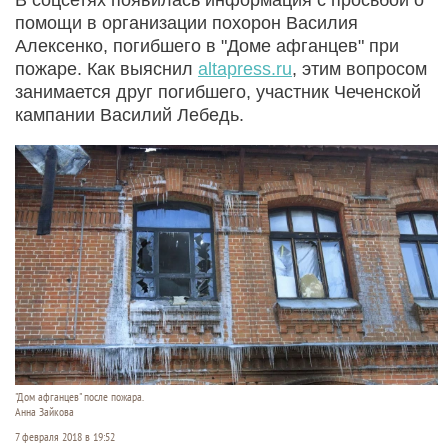
помощи в организации похорон Василия
Алексенко, погибшего в "Доме афганцев" при
пожаре. Как выяснил
altapress.ru
, этим вопросом
занимается друг погибшего, участник Чеченской
кампании Василий Лебедь.
"Дом афганцев" после пожара.
Анна Зайкова
7 февраля 2018 в 19:52