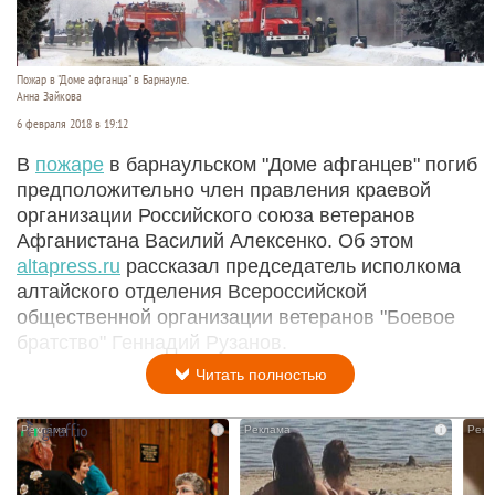
Пожар в "Доме афганца" в Барнауле.
Анна Зайкова
6 февраля 2018 в 19:12
В
пожаре
в барнаульском "Доме афганцев" погиб
предположительно член правления краевой
организации Российского союза ветеранов
Афганистана Василий Алексенко. Об этом
altapress.ru
рассказал председатель исполкома
алтайского отделения Всероссийской
общественной организации ветеранов "Боевое
братство" Геннадий Рузанов.
Читать полностью
i
i