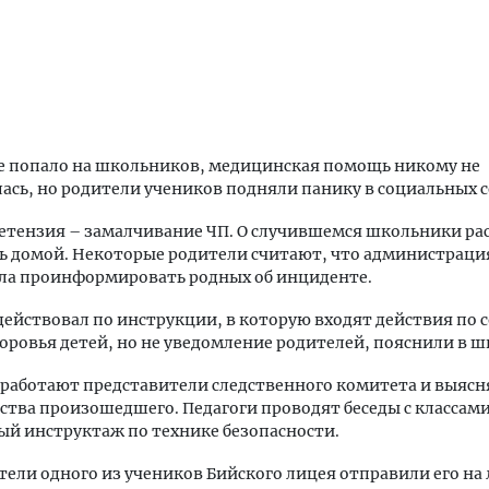
.
е попало на школьников, медицинская помощь никому не
ась, но родители учеников подняли панику в социальных с
етензия – замалчивание ЧП. О случившемся школьники рас
ь домой. Некоторые родители считают, что администрац
ыла проинформировать родных об инциденте.
действовал по инструкции, в которую входят действия по
оровья детей, но не уведомление родителей, пояснили в ш
 работают представители следственного комитета и выясн
ства произошедшего. Педагоги проводят беседы с классами
й инструктаж по технике безопасности.
тели одного из учеников Бийского лицея отправили его на 