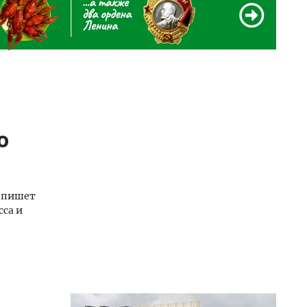
о
, пишет
сса и