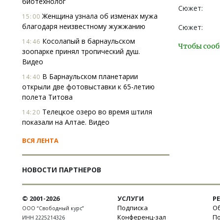
биотехнолог
Сюжет:
Женщина узнала об изменах мужа
15:00
благодаря неизвестному жужжанию
Сюжет:
Косолапый в барнаульском
14:46
Чтобы сооб
зоопарке принял тропический душ.
Видео
В Барнаульском планетарии
14:40
открыли две фотовыставки к 65-летию
полета Титова
Телецкое озеро во время штиля
14:20
показали на Алтае. Видео
ВСЯ ЛЕНТА
НОВОСТИ ПАРТНЕРОВ
© 2001-2026
УСЛУГИ
Р
Подписка
Об
ООО “Свободный курс”
Конференц-зал
П
ИНН 2225214326