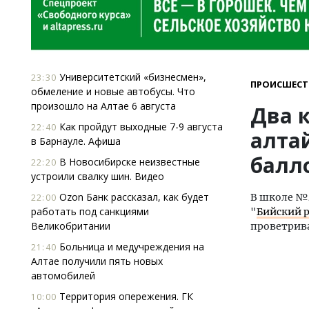
Университетский «бизнесмен»,
23:30
ПРОИСШЕСТ
обмеление и новые автобусы. Что
произошло на Алтае 6 августа
Два 
Как пройдут выходные 7-9 августа
22:40
алта
в Барнауле. Афиша
балл
В Новосибирске неизвестные
22:20
устроили свалку шин. Видео
Ozon Банк рассказал, как будет
В школе №4
22:00
работать под санкциями
"
Бийский 
Великобритании
проветрив
Больница и медучреждения на
21:40
Алтае получили пять новых
автомобилей
Территория опережения. ГК
10:00