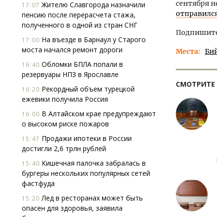
сентября н
Жителю Славгорода назначили
17:07
отправился
пенсию после перерасчета стажа,
полученного в одной из стран СНГ
Подпишитес
На въезде в Барнаул у Старого
17:00
моста начался ремонт дороги
Места
Би
Обломки БПЛА попали в
16:40
резервуары НПЗ в Ярославле
СМОТРИТЕ
Рекордный объем турецкой
16:20
ежевики получила Россия
В Алтайском крае предупреждают
16:00
о высоком риске пожаров
Продажи ипотеки в России
15:47
достигли 2,6 трлн рублей
Кишечная палочка забралась в
15:40
бургеры нескольких популярных сетей
фастфуда
Лед в ресторанах может быть
15:20
опасен для здоровья, заявила