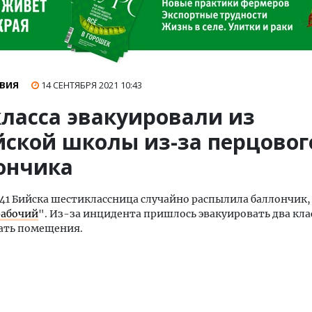
ВИЯ
14 СЕНТЯБРЯ 2021
10:43
класса эвакуировали из
йской школы из-за перцовог
ончика
1 Бийска шестиклассница случайно распылила баллончик
рабочий
". Из-за инцидента пришлось эвакуировать два кла
ать помещения.