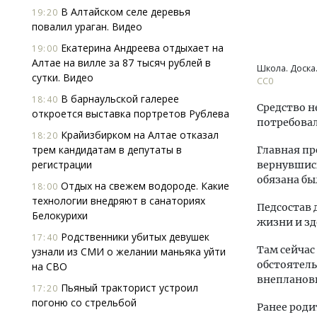
В Алтайском селе деревья
19:20
повалил ураган. Видео
Екатерина Андреева отдыхает на
19:00
Алтае на вилле за 87 тысяч рублей в
Школа. Доска
сутки. Видео
CC0
В барнаульской галерее
18:40
Средство н
откроется выставка портретов Рублева
потребовал
Крайизбирком на Алтае отказал
18:20
трем кандидатам в депутаты в
Главная пр
регистрации
вернувшис
обязана б
Отдых на свежем водороде. Какие
18:00
технологии внедряют в санаториях
Педсостав 
Белокурихи
жизни и зд
Родственники убитых девушек
17:40
Там сейчас
узнали из СМИ о желании маньяка уйти
обстоятель
на СВО
внеплановы
Пьяный тракторист устроил
17:20
погоню со стрельбой
Ранее роди