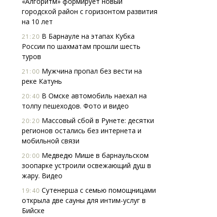
«Алгоритм» формирует новый
городской район с горизонтом развития
на 10 лет
В Барнауле на этапах Кубка
21:20
России по шахматам прошли шесть
туров
Мужчина пропал без вести на
21:00
реке Катунь
Смел
Ген
В Омске автомобиль наехал на
20:40
ЗИАС
толпу пешеходов. Фото и видео
трен
Массовый сбой в Рунете: десятки
20:20
СТР
регионов остались без интернета и
мобильной связи
Медведю Мише в барнаульском
20:00
зоопарке устроили освежающий душ в
жару. Видео
Сутенерша с семью помощницами
19:40
открыла две сауны для интим-услуг в
Бийске