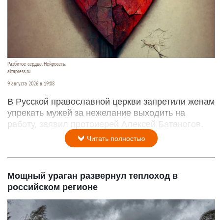
Разбитое сердце. Нейросеть.
altapress.ru.
9 августа 2026 в 19:08
В Русской православной церкви запретили женам
упрекать мужей за нежелание выходить на
работу, заявил протоиерей Алексей Батаногов.
Читать полностью
Мощный ураган развернул теплоход в
российском регионе