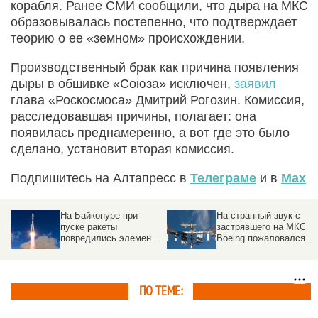
корабля. Ранее СМИ сообщили, что дыра на МКС
образовывалась постепенно, что подтверждает
теорию о ее «земном» происхождении.
Производственный брак как причина появления
дыры в обшивке «Союза» исключен,
заявил
глава «Роскосмоса» Дмитрий Рогозин. Комиссия,
расследовавшая причины, полагает: она
появилась преднамеренно, а вот где это было
сделано, установит вторая комиссия.
Подпишитесь на Алтапресс в
Телеграме
и в
Max
На Байконуре при
На странный звук с
пуске ракеты
застрявшего на МКС
повредились элементы
Boeing пожаловался
стартового стола
астронавт
ПО ТЕМЕ: