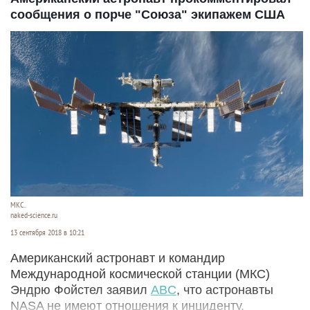
сообщения о порче "Союза" экипажем США
МКС.
naked-science.ru
13 сентября 2018 в 10:21
Американский астронавт и командир
Международной космической станции (МКС)
Эндрю Фойстел заявил
ABC
, что астронавты
NASA не имеют отношения к инциденту,