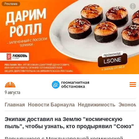
Реклама
To
F7
9 августа
Главная
Новости Барнаула
Недвижимость
Эконом
Экипаж доставил на Землю "космическую
пыль", чтобы узнать, кто продырявил "Союз"
Вернувшиеся с Международной космической