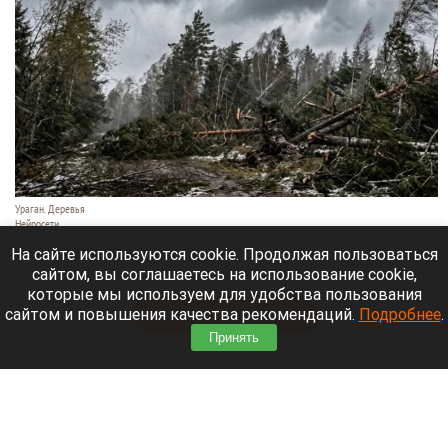
Ураган. Деревья
Нейросети
9 августа 2026 в 18:35
На сайте используются cookie. Продолжая пользоваться
сайтом, вы соглашаетесь на использование cookie,
Мощный ураган бушует в Самарской области.
которые мы используем для удобства пользования
сайтом и повышения качества рекомендаций.
Подробнее
.
Читать полностью
Принять
Москвичей призвали оставаться дома