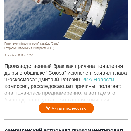
Пилотируемый космический корабль "Союз".
Открытые источники в Интернете (СС0)
2 октября 2018 в 07:50
Производственный брак как причина появления
дыры в обшивке "Союза" исключен, заявил глава
"Роскосмоса" Дмитрий Рогозин
РИА Новости
.
Комиссия, расследовавшая причины, полагает:
она появилась преднамеренно, а вот где это
было сделано, установит вторая комиссия.
Читать полностью
Американский астронавт прокомментировал