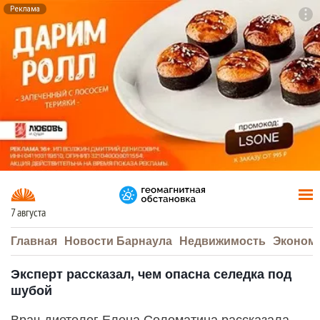
Реклама
To
F7
7 августа
Главная
Новости Барнаула
Недвижимость
Эконом
Эксперт рассказал, чем опасна селедка под
шубой
Врач-диетолог Елена Соломатина рассказала