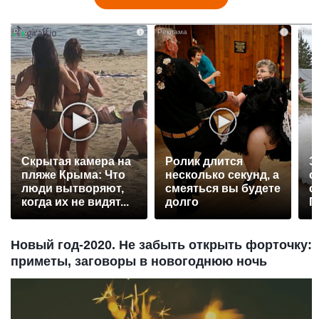
i
i
Скрытая камера на
Ролик длится
Э
пляже Крыма: Что
несколько секунд, а
о
люди вытворяют,
смеяться вы будете
с
когда их не видят...
долго
П
р
Новый год-2020. Не забыть открыть форточку:
приметы, заговоры в новогоднюю ночь