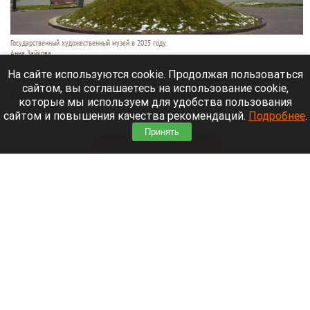
Государственный художественный музей в 2025 году.
Анна Зайкова
7 августа 2026 в 15:50
На сайте используются cookie. Продолжая пользоваться
сайтом, вы соглашаетесь на использование cookie,
Государственный художественный музей
которые мы используем для удобства пользования
Алтайского края пополнил свой арсенал техники
сайтом и повышения качества рекомендаций.
Подробнее
.
для сбережения экспонатов.
Принять
Читать полностью
На Алтае установят 39-метровую скульптуру
праматери «Кадын». Видео