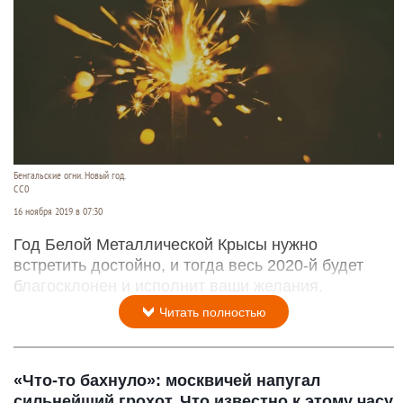
Бенгальские огни. Новый год.
СС0
16 ноября 2019 в 07:30
Год Белой Металлической Крысы нужно
встретить достойно, и тогда весь 2020-й будет
благосклонен и исполнит ваши желания.
Читать полностью
«Что-то бахнуло»: москвичей напугал
сильнейший грохот. Что известно к этому часу