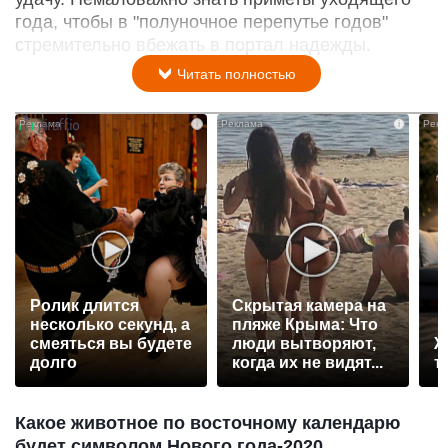
года, чтобы в "полуночное перепутье годов"
стремительно вбежать в портал надежды.
Читать полностью
i
i
Ролик длится
Скрытая камера на
несколько секунд, а
пляже Крыма: Что
смеяться вы будете
люди вытворяют,
Ж
долго
когда их не видят...
т
Какое животное по восточному календарю
будет символом Нового года-2020