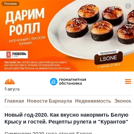
Реклама
To
F7
9 августа
Главная
Новости Барнаула
Недвижимость
Эконом
Новый год-2020. Как вкусно накормить Белую
Крысу и гостей. Рецепты рулета и "Курантов"
Символом 2020 года станет Белая