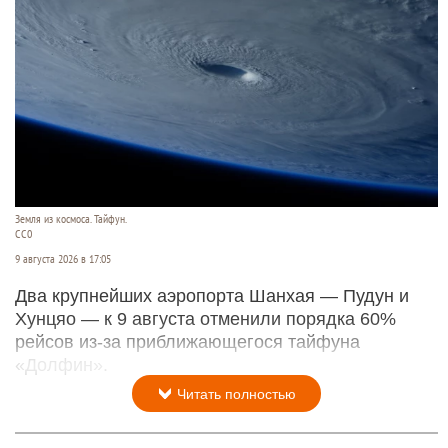
Земля из космоса. Тайфун.
СС0
9 августа 2026 в 17:05
Два крупнейших аэропорта Шанхая — Пудун и
Хунцяо — к 9 августа отменили порядка 60%
рейсов из-за приближающегося тайфуна
«Долфин».
Читать полностью