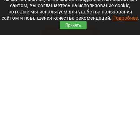
сайтом, вы соглашаетесь на использование cookie,
В горах Кыргызстана продолжается поисковая
которые мы используем для удобства пользования
операция по розыску трех альпинистов
— двоих
сайтом и повышения качества рекомендаций.
Подробнее
.
граждан Белоруссии и одного гражданина Литвы.
Принять
Читать полностью
Известный диджей из России пропал в
Таиланде