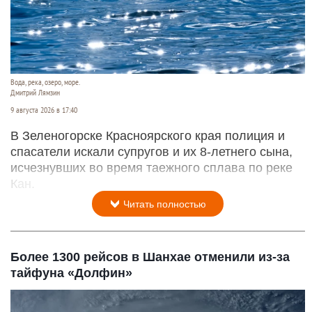
Вода, река, озеро, море.
Дмитрий Лямзин
9 августа 2026 в 17:40
В Зеленогорске Красноярского края полиция и
спасатели искали супругов и их 8-летнего сына,
исчезнувших во время таежного сплава по реке
Кан.
Читать полностью
Более 1300 рейсов в Шанхае отменили из-за
тайфуна «Долфин»