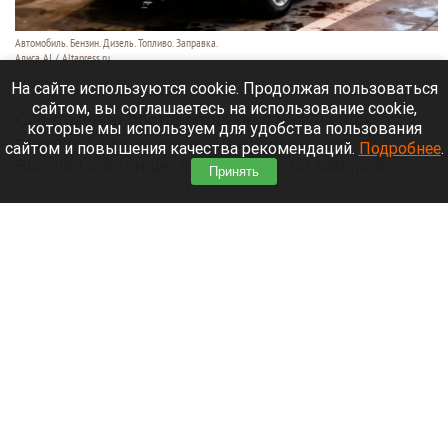
Автомобиль. Бензин. Дизель. Топливо. Заправка.
Алиса AI / Altapress.ru
29 июля 2026 в 22:40
На сайте используются cookie. Продолжая пользоваться
сайтом, вы соглашаетесь на использование cookie,
Суд отменил постановление о нарушении
которые мы используем для удобства пользования
парковки, выписанное с помощью планшета.
сайтом и повышения качества рекомендаций.
Подробнее
.
Высшая инстанция пояснила: если камерой
Принять
управляет человек, то фиксация не считается
автоматической.
Читать полностью
Спасатели нашли тело мальчика, унесенного
течением в море вместе с отцом