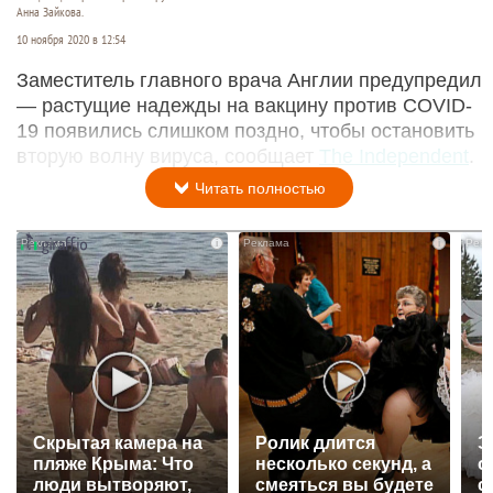
Анна Зайкова.
10 ноября 2020 в 12:54
Заместитель главного врача Англии предупредил
— растущие надежды на вакцину против COVID-
19 появились слишком поздно, чтобы остановить
вторую волну вируса, сообщает
The Independent
.
Читать полностью
i
i
Скрытая камера на
Ролик длится
Э
пляже Крыма: Что
несколько секунд, а
о
люди вытворяют,
смеяться вы будете
с