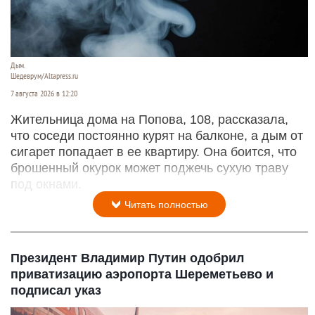
Дым.
Шедеврум/Altapress.ru
7 августа 2026 в 12:20
Жительница дома на Попова, 108, рассказала,
что соседи постоянно курят на балконе, а дым от
сигарет попадает в ее квартиру. Она боится, что
брошенный окурок может поджечь сухую траву
под окнами.
Читать полностью
Президент Владимир Путин одобрил
приватизацию аэропорта Шереметьево и
подписал указ