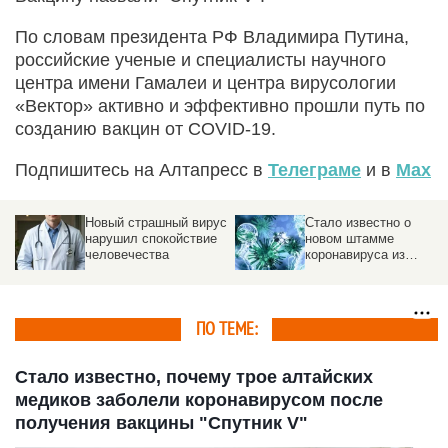
По словам президента РФ Владимира Путина,
российские ученые и специалисты научного
центра имени Гамалеи и центра вирусологии
«Вектор» активно и эффективно прошли путь по
созданию вакцин от COVID-19.
Подпишитесь на Алтапресс в
Телеграме
и в
Max
Новый страшный вирус
Стало известно о
нарушил спокойствие
новом штамме
человечества
коронавируса из
Таиланда
ПО ТЕМЕ:
Стало известно, почему трое алтайских
медиков заболели коронавирусом после
получения вакцины "Спутник V"