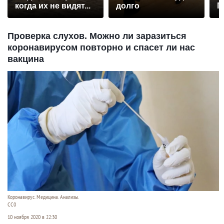
когда их не видят...
долго
П
р
Проверка слухов. Можно ли заразиться
коронавирусом повторно и спасет ли нас
вакцина
Коронавирус. Медицина. Анализы.
CC0
10 ноября 2020 в 22:30