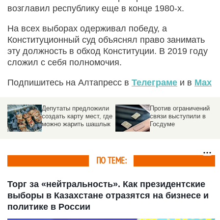
возглавил республику еще в конце 1980-х.
На всех выборах одерживал победу, а
Конституционный суд объяснял право занимать
эту должность в обход Конституции. В 2019 году
сложил с себя полномочия.
Подпишитесь на Алтапресс в
Телеграме
и в
Max
и
Против ограничений
Депутат-эрудит
де
связи выступили в
отказался от
к
Госдуме
переизбрания в
Госдуму. Замена
ПО ТЕМЕ:
Торг за «нейтральность». Как президентские
выборы в Казахстане отразятся на бизнесе и
политике в России