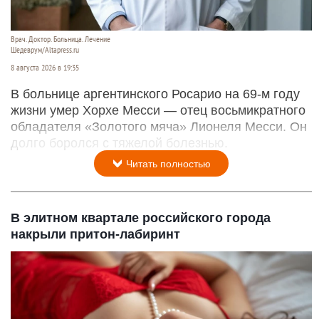
Врач. Доктор. Больница. Лечение
Шедеврум/Altapress.ru
8 августа 2026 в 19:35
В больнице аргентинского Росарио на 69-м году
жизни умер Хорхе Месси — отец восьмикратного
обладателя «Золотого мяча» Лионеля Месси. Он
долго боролся с тяжелой болезнью.
Читать полностью
В элитном квартале российского города
накрыли притон-лабиринт