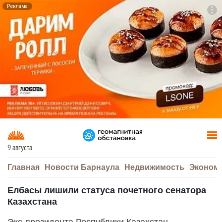
Реклама
To
F7
9 августа
Главная
Новости Барнаула
Недвижимость
Эконом
Елбасы лишили статуса почетного сенатора
Казахстана
Экс-президента Республики Казахстан