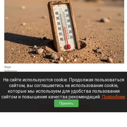
Жара
Нейросети
8 августа 2026 в 18:05
На сайте используются cookie. Продолжая пользоваться
сайтом, вы соглашаетесь на использование cookie,
Синоптики предупреждают, что с 9 по 13 августа
которые мы используем для удобства пользования
Алтайский край местами накроет аномальный
сайтом и повышения качества рекомендаций.
Подробнее
.
зной.
Принять
Читать полностью