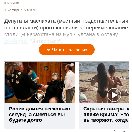
pixabay.com.
15 сентября 2022 в 16:10
Депутаты маслихата (местный представительный
орган власти) проголосовали за переименование
столицы Казахстана из Нур-Султана в Астану,
сообщает
"Интерфакс".
Читать полностью
i
Ролик длится несколько
Скрытая камера на
секунд, а смеяться вы
пляже Крыма: Что
будете долго
вытворяют, когда и
видят...