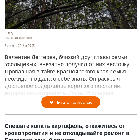
В лесу.
Анастасия Панченко
8 августа 2026 в 09:05
Валентин Дегтерев, близкий друг главы семьи
Усольцевых, внезапно получил от них весточку.
Пропавшая в тайге Красноярского края семья
неожиданно дала о себе знать. Он раскрыл
дословное содержание короткого послания,
которое ему отправила Ирина Усольцева.
Читать полностью
Спешите копать картофель, откажитесь от
кровопролития и не откладывайте ремонт в