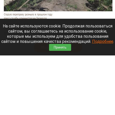
Старую переправу размыло в прошлом году
пресс-службы администрации Барнаула
7 августа 2026 в 22:55
На сайте используются cookie. Продолжая пользоваться
сайтом, вы соглашаетесь на использование cookie,
В Барнауле объявили тендер на строительство
которые мы используем для удобства пользования
капитального моста через реку Пивоварку.
сайтом и повышения качества рекомендаций.
Подробнее
.
Читать полностью
Принять
В барнаульском зоопарке могут появиться
ирбисы