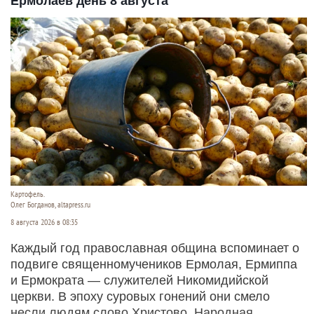
Ермолаев день 8 августа
Картофель.
Олег Богданов, altapress.ru
8 августа 2026 в 08:35
Каждый год православная община вспоминает о
подвиге священномучеников Ермолая, Ермиппа
и Ермократа — служителей Никомидийской
церкви. В эпоху суровых гонений они смело
несли людям слово Христово. Народная