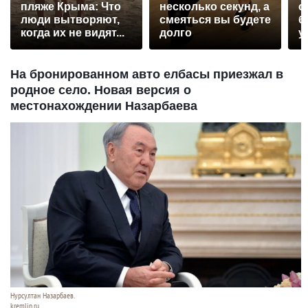
пляже Крыма: Что
несколько секунд, а
с
люди вытворяют,
смеяться вы будете
б
когда их не видят...
долго
у
На бронированном авто елбасы приезжал в
родное село. Новая версия о
местонахождении Назарбаева
Нурсултан Назарбаев.
kremlin.ru