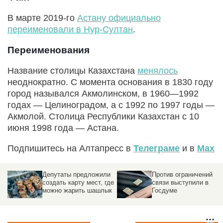
В марте 2019-го
Астану официально
переименовали в Нур-Султан
.
Переименования
Название столицы Казахстана
менялось
неоднократно. С момента основания в 1830 году
город назывался Акмолинском, в 1960—1992
годах — Целиноградом, а с 1992 по 1997 годы —
Акмолой. Столица Республики Казахстан с 10
июня 1998 года — Астана.
Подпишитесь на Алтапресс в
Телеграме
и в
Max
в
Депутаты предложили
Против ограничений
я
создать карту мест, где
связи выступили в
можно жарить шашлык
Госдуме