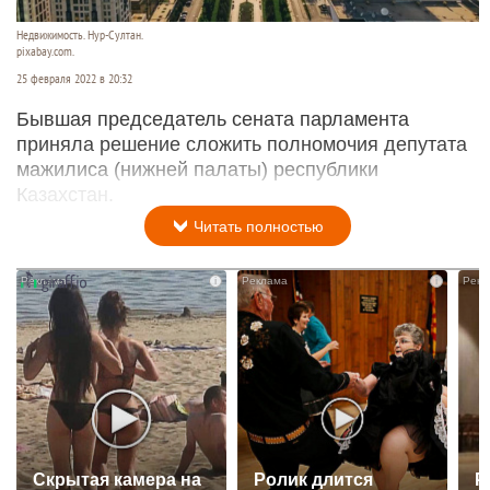
Недвижимость. Нур-Султан.
pixabay.com.
25 февраля 2022 в 20:32
Бывшая председатель сената парламента
приняла решение сложить полномочия депутата
мажилиса (нижней палаты) республики
Казахстан.
Читать полностью
i
i
Скрытая камера на
Ролик длится
Р