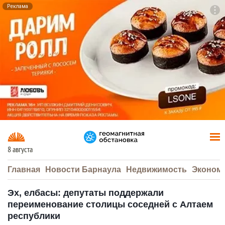
Реклама
To
F7
8 августа
Главная
Новости Барнаула
Недвижимость
Эконом
Эх, елбасы: депутаты поддержали
переименование столицы соседней с Алтаем
республики