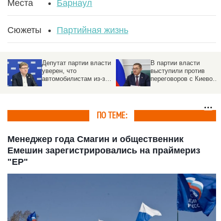
Места
Барнаул
Сюжеты
Партийная жизнь
Депутат партии власти
В партии власти
уверен, что
выступили против
автомобилистам из-за
переговоров с Киевом
бензина не нужно вести
без достижения целей
себя как подростки
СВО
ПО ТЕМЕ:
Менеджер года Смагин и общественник
Емешин зарегистрировались на праймериз
"ЕР"