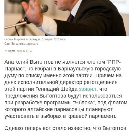
Сергей Миронов в Барнауле 23 марта 2016 года.
Олег Богданов, altapress.ru
23 марта 2016 в 17:39
Анатолий Вытоптов не является членом "РПР-
Парнас", но избран в Барнаульскую городскую
Думу по списку именно этой партии. Причем на
днях исполнительной директор реготделения
этой партии Геннадий Шейда
заявил
, что
предложения Вытоптова будут использоваться
при разработке программы "Яблока", под флагом
которого алтайские парнасовцы планируют
участвовать в выборах в краевой парламент.
Однако теперь вот стало известно, что Вытоптов