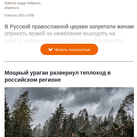
Разбитое сердце. Нейросеть.
altapress.ru.
9 августа 2026 в 19:08
В Русской православной церкви запретили женам
упрекать мужей за нежелание выходить на
работу, заявил протоиерей Алексей Батаногов.
Читать полностью
Мощный ураган развернул теплоход в
российском регионе