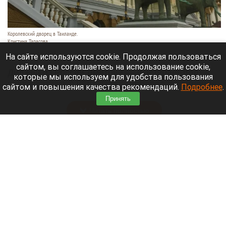
Королевский дворец в Таиланде.
Кристина Тарасова
9 августа 2026 в 15:35
На сайте используются cookie. Продолжая пользоваться
сайтом, вы соглашаетесь на использование cookie,
Диджей из России Дмитрий — выступает под
которые мы используем для удобства пользования
псевдонимом DJ FЫRРИN — пропал в Таиланде
сайтом и повышения качества рекомендаций.
Подробнее
.
после возникновения проблем с документами.
Принять
Читать полностью
Невероятный закат на Телецком озере снял
инспектор Алтайского заповедника. Фото