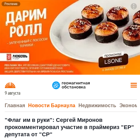
Реклама
To
F7
9 августа
Главная
Новости Барнаула
Недвижимость
Эконом
"Флаг им в руки": Сергей Миронов
прокомментировал участие в праймериз "ЕР"
депутата от "СР"