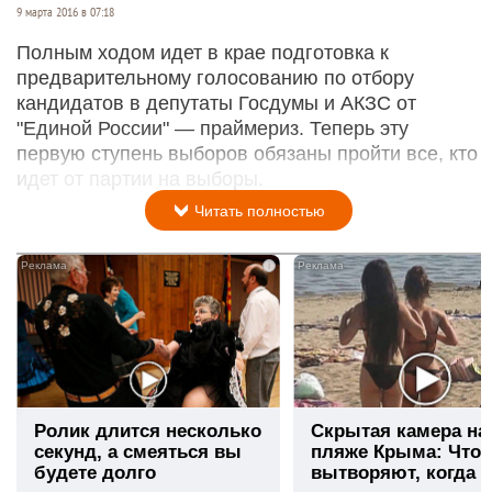
9 марта 2016 в 07:18
Полным ходом идет в крае подготовка к
предварительному голосованию по отбору
кандидатов в депутаты Госдумы и АКЗС от
"Единой России" — праймериз. Теперь эту
первую ступень выборов обязаны пройти все, кто
идет от партии на выборы.
Читать полностью
i
Ролик длится несколько
Скрытая камера на
секунд, а смеяться вы
пляже Крыма: Что
будете долго
вытворяют, когда и