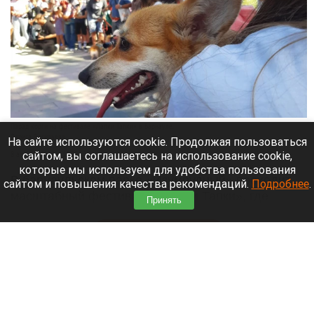
Парад корги на фестивале «Лапки Тапки» в Барнауле.
Лариса Васильева
На сайте используются cookie. Продолжая пользоваться
сайтом, вы соглашаетесь на использование cookie,
8 августа 2026 в 15:35
которые мы используем для удобства пользования
В барнаульском парке «Изумрудный» проходит
сайтом и повышения качества рекомендаций.
Подробнее
.
масштабный фестиваль «Лапки Тапки», где
Принять
собрались все собачники города.
Читать полностью
Педофил убеждал россиянок умалчивать о
его приставаниях к их детям