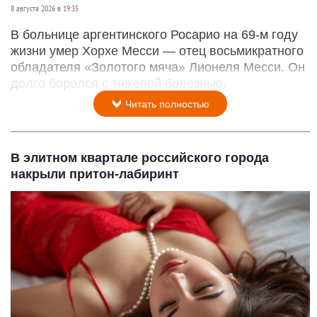
8 августа 2026 в 19:35
В больнице аргентинского Росарио на 69-м году
жизни умер Хорхе Месси — отец восьмикратного
обладателя «Золотого мяча» Лионеля Месси. Он
долго боролся с тяжелой болезнью.
Читать полностью
В элитном квартале российского города
накрыли притон-лабиринт