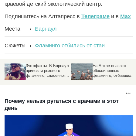
краевой детский экологический центр.
Подпишитесь на Алтапресс в
Телеграме
и в
Max
Места
Барнаул
Сюжеты
Фламинго отбились от стаи
Фотофакты. В Барнаул
На Алтае спасают
е
привезли розового
обессиленных
фламинго, спасенного
фламинго, отбившихся
на озере Хохлы
от стаи
Почему нельзя ругаться с врачами в этот
день