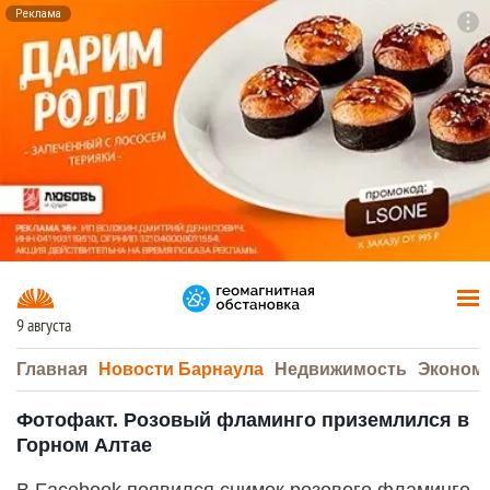
Реклама
To
F7
9 августа
Главная
Новости Барнаула
Недвижимость
Эконом
Фотофакт. Розовый фламинго приземлился в
Горном Алтае
В Facebook появился снимок розового фламинго,