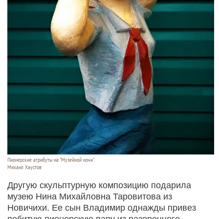
Пионерские атрибуты на "Музейной ночи".
Михаил Хаустов
Другую скульптурную композицию подарила
музею Нина Михайловна Таровитова из
Новичихи. Ее сын Владимир однажды привез
побитую пионерскую пару из разоренного