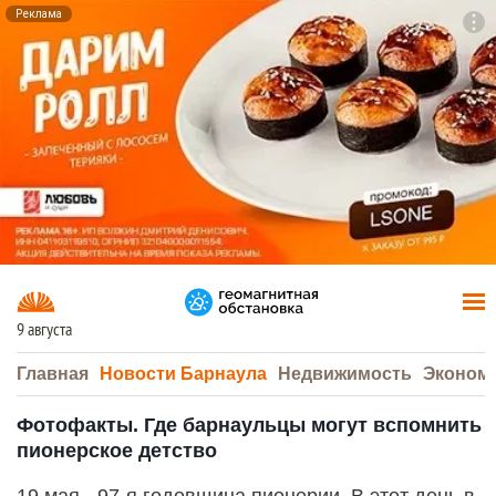
Реклама
To
F7
9 августа
Главная
Новости Барнаула
Недвижимость
Эконом
Фотофакты. Где барнаульцы могут вспомнить
пионерское детство
19 мая - 97-я годовщина пионерии. В этот день в