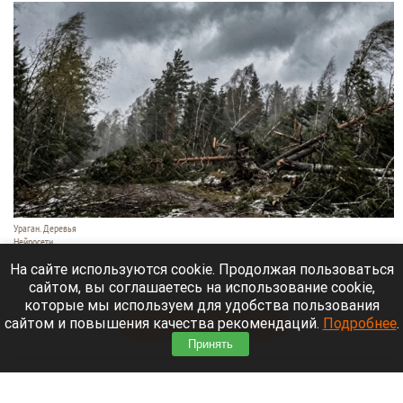
Ураган. Деревья
Нейросети
9 августа 2026 в 18:35
На сайте используются cookie. Продолжая пользоваться
сайтом, вы соглашаетесь на использование cookie,
Мощный ураган бушует в Самарской области.
которые мы используем для удобства пользования
сайтом и повышения качества рекомендаций.
Подробнее
.
Читать полностью
Принять
Москвичей призвали оставаться дома