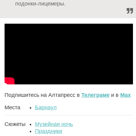
подонки-лицемеры.
Подпишитесь на Алтапресс в
Телеграме
и в
Max
Места
Барнаул
Сюжеты
Музейная ночь
Праздники