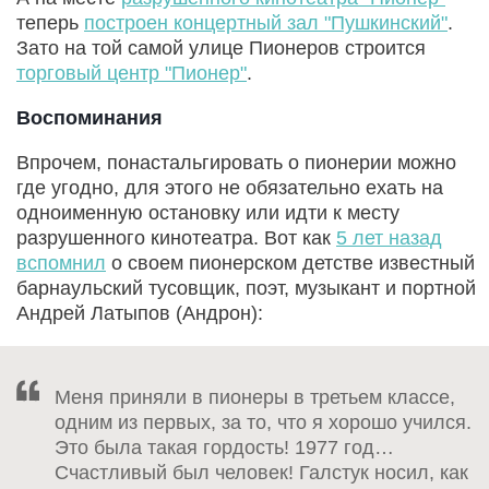
теперь
построен концертный зал "Пушкинский"
.
Зато на той самой улице Пионеров строится
торговый центр "Пионер"
.
Воспоминания
Впрочем, понастальгировать о пионерии можно
где угодно, для этого не обязательно ехать на
одноименную остановку или идти к месту
разрушенного кинотеатра. Вот как
5 лет назад
вспомнил
о своем пионерском детстве известный
барнаульский тусовщик, поэт, музыкант и портной
Андрей Латыпов (Андрон):
Меня приняли в пионеры в третьем классе,
одним из первых, за то, что я хорошо учился.
Это была такая гордость! 1977 год…
Счастливый был человек! Галстук носил, как