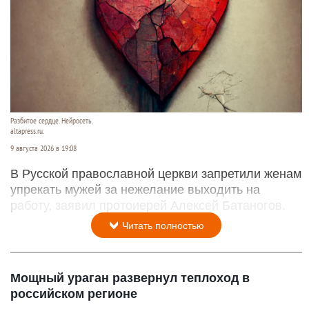
Разбитое сердце. Нейросеть.
altapress.ru.
9 августа 2026 в 19:08
В Русской православной церкви запретили женам
упрекать мужей за нежелание выходить на
работу, заявил протоиерей Алексей Батаногов.
Читать полностью
Мощный ураган развернул теплоход в
российском регионе