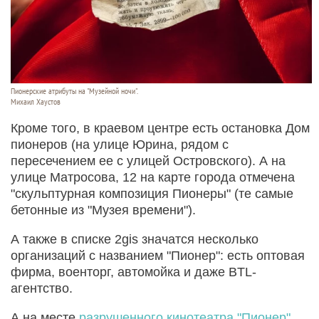
Пионерские атрибуты на "Музейной ночи".
Михаил Хаустов
Кроме того, в краевом центре есть остановка Дом
пионеров (на улице Юрина, рядом с
пересечением ее с улицей Островского). А на
улице Матросова, 12 на карте города отмечена
"скульптурная композиция Пионеры" (те самые
бетонные из "Музея времени").
А также в списке 2gis значатся несколько
организаций с названием "Пионер": есть оптовая
фирма, военторг, автомойка и даже BTL-
агентство.
А на месте
разрушенного кинотеатра "Пионер"