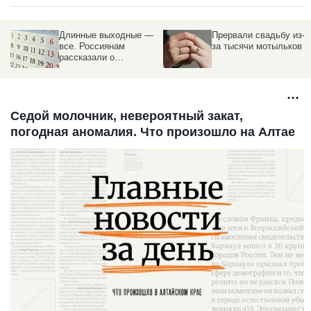
—
Прервали свадьбу из-
Как встречали день
за тысячи мотыльков
Ивана Купалы в
Барнаульском
зоопарке. Видео
Седой молочник, невероятный закат,
погодная аномалия. Что произошло на Алтае