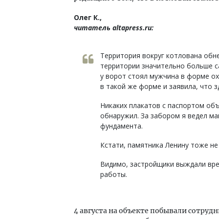
Олег К.,
читатель altapress.ru:
Территория вокруг котлована обн
территории значительно больше са
у ворот стоял мужчина в форме ох
в такой же форме и заявила, что з
Никаких плакатов с паспортом объе
обнаружил. За забором я ведел ма
фундамента.
Кстати, памятника Ленину тоже не
Видимо, застройщики выждали врем
работы.
4 августа на объекте побывали сотруд