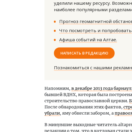
уделили нашему ресурсу. Возможн
наиболее популярными разделами 
Прогноз геомагнитной обстанов
Что посмотреть и попробовать 
Афиша событий на Алтае.
Архи
НАПИСАТЬ В РЕДАКЦИЮ
зем
пли
Познакомиться с нашими реклам
ста
СТР
Напомним,
в декабре 2013 года барн
бывшей ВДНХ, которая была построена 
строительство православной церкви.
Б
После обнародования этих фактов,
стр
убрали
, яму обнесли забором, а
правоо
В минувшие выходные читатель altapre
редакции о том, что в котлован стали 