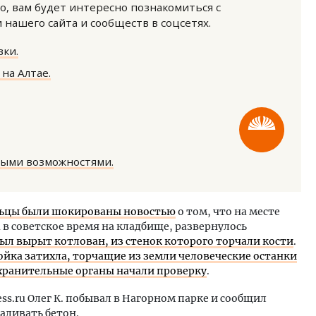
о, вам будет интересно познакомиться с
нашего сайта и сообществ в соцсетях.
ки.
на Алтае.
тектурный код начинается с
Ищем новые берега. Ген
ли. Мощение крупноформатными
«Жилищной инициативы»
тами становится новым
Гатилов — о том, как де
ными возможностями.
ндартом благоустройства
оставаться на плаву, ког
штормит
ОИТЕЛЬСТВО
СТРОИТЕЛЬСТВО
аульцы были шокированы новостью
о том, что на месте
в советское время на кладбище, развернулось
ыл вырыт котлован, из стенок которого торчали кости
.
ойка затихла, торчащие из земли человеческие останки
хранительные органы начали проверку
.
ss.ru Олег К. побывал в Нагорном парке и сообщил
заливать бетон.