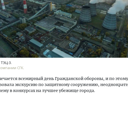
тектурный код начинается с
Смелость архитектурных 
ли. Мощение крупноформатными
Генеральный директор к
тами становится новым
ЗИАС — об эстетике горо
 ТЭЦ-3.
ндартом благоустройства
трендах в фасадах и разв
компании СГК.
ОИТЕЛЬСТВО
СТРОИТЕЛЬСТВО
мечается всемирный день Гражданской обороны, и по этом
изовала экскурсию по защитному сооружению, неоднократ
му в конкурсах на лучшее убежище города.