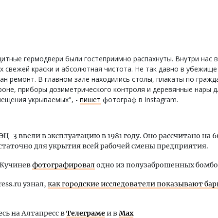
итные гермодвери были гостеприимно распахнуты. Внутри нас 
х свежей краски и абсолютная чистота. Не так давно в убежище
ан ремонт. В главном зале находились столы, плакаты по гражда
оне, приборы дозиметрического контроля и деревянные нары д
мещения укрываемых", -
пишет
фотограф в Instagram.
Ц-3 ввели в эксплуатацию в 1981 году. Оно рассчитано на 6
статочно для укрытия всей рабочей смены предприятия.
у Кучинев
фотографировал
одно из полузаброшенных бомб
ress.ru узнал,
как городские исследователи показывают ба
ь на Алтапресс в
Телеграме
и в
Max