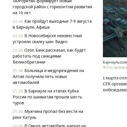
«Алгоритм» формирует новый
городской район с горизонтом развития
на 10 лет
Как пройдут выходные 7-9 августа
22:40
в Барнауле. Афиша
В Новосибирске неизвестные
22:20
устроили свалку шин. Видео
Архи
Ozon Банк рассказал, как будет
22:00
зем
работать под санкциями
пли
Великобритании
Барнаульская
ста
Фото: архив 
Больница и медучреждения на
21:40
СТР
Алтае получили пять новых
1 марта от
автомобилей
СГК орган
побеждавше
В Барнауле на этапах Кубка
21:20
России по шахматам прошли шесть
туров
Мужчина пропал без вести на
21:00
реке Катунь
В Омске автомобиль наехал на
20:40