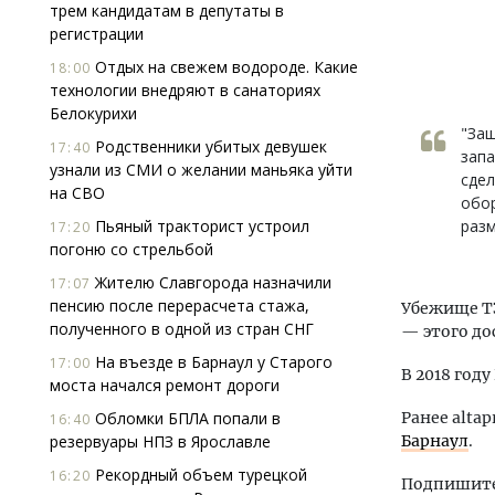
трем кандидатам в депутаты в
регистрации
Отдых на свежем водороде. Какие
18:00
технологии внедряют в санаториях
Белокурихи
"Защ
Родственники убитых девушек
17:40
запа
узнали из СМИ о желании маньяка уйти
сдел
на СВО
обор
Пьяный тракторист устроил
раз
17:20
погоню со стрельбой
Жителю Славгорода назначили
17:07
пенсию после перерасчета стажа,
Убежище ТЭ
полученного в одной из стран СНГ
— этого до
На въезде в Барнаул у Старого
17:00
В 2018 год
моста начался ремонт дороги
Обломки БПЛА попали в
Ранее altap
16:40
резервуары НПЗ в Ярославле
Барнаул
.
Рекордный объем турецкой
16:20
Подпишитес