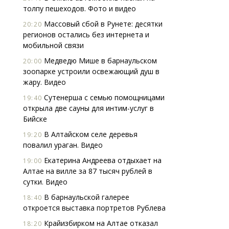
толпу пешеходов. Фото и видео
Массовый сбой в Рунете: десятки
20:20
регионов остались без интернета и
мобильной связи
Медведю Мише в барнаульском
20:00
зоопарке устроили освежающий душ в
жару. Видео
Сутенерша с семью помощницами
19:40
открыла две сауны для интим-услуг в
Бийске
В Алтайском селе деревья
19:20
повалил ураган. Видео
Екатерина Андреева отдыхает на
19:00
Алтае на вилле за 87 тысяч рублей в
сутки. Видео
В барнаульской галерее
18:40
откроется выставка портретов Рублева
Крайизбирком на Алтае отказал
18:20