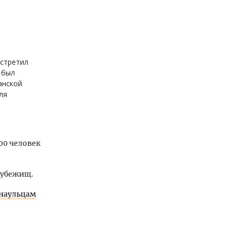
встретил
 был
нской
ля
00 человек
оубежищ.
рнаульцам