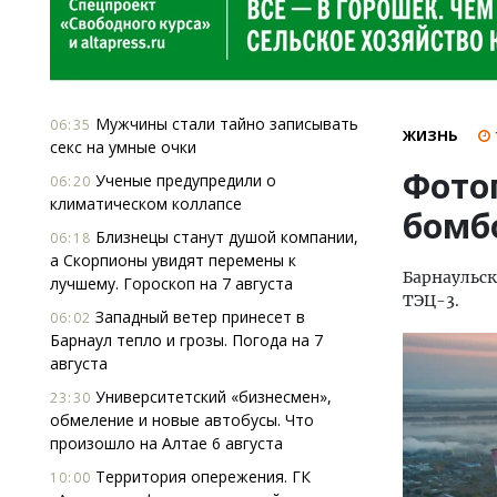
Мужчины стали тайно записывать
06:35
ЖИЗНЬ
секс на умные очки
Фото
Ученые предупредили о
06:20
климатическом коллапсе
бомб
Близнецы станут душой компании,
06:18
а Скорпионы увидят перемены к
Барнаульс
лучшему. Гороскоп на 7 августа
ТЭЦ-3.
Западный ветер принесет в
06:02
Барнаул тепло и грозы. Погода на 7
августа
Университетский «бизнесмен»,
23:30
обмеление и новые автобусы. Что
произошло на Алтае 6 августа
Территория опережения. ГК
10:00