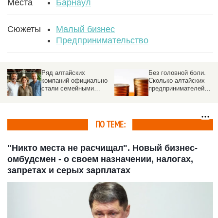
Места
Барнаул
Сюжеты
Малый бизнес
Предпринимательство
Без головной боли.
Никакого made in China
о
Сколько алтайских
Алтайские
предпринимателей
ремесленницы создаю
перешло на АУСН
эксклюзивные изделия
из текстиля
ПО ТЕМЕ:
"Никто места не расчищал". Новый бизнес-
омбудсмен - о своем назначении, налогах,
запретах и серых зарплатах