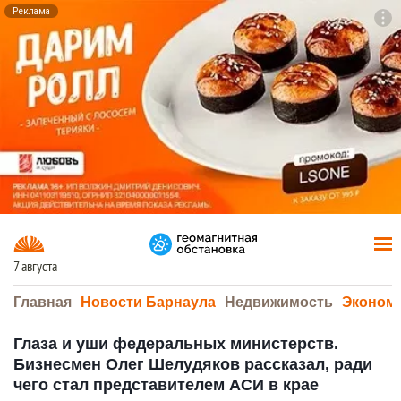
Реклама
To
F7
7 августа
Главная
Новости Барнаула
Недвижимость
Эконом
Глаза и уши федеральных министерств.
Бизнесмен Олег Шелудяков рассказал, ради
чего стал представителем АСИ в крае