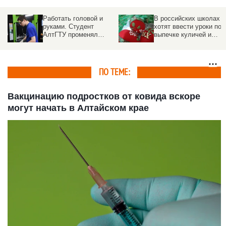
ся
Работать головой и
В российских школах
руками. Студент
хотят ввести уроки по
АлтГТУ променял
выпечке куличей и
бюджет на целевое и
росписи пасхальных
выиграл всероссийский
яиц
конкурс
ПО ТЕМЕ:
Вакцинацию подростков от ковида вскоре
могут начать в Алтайском крае