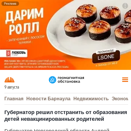
Реклама
To
F7
9 августа
Главная
Новости Барнаула
Недвижимость
Эконом
Губернатор решил отстранить от образования
детей невакцинированных родителей
Губернатор Новгородской области Андрей