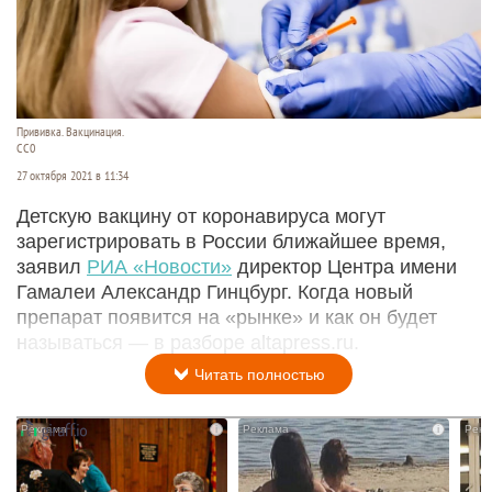
Прививка. Вакцинация.
СС0
27 октября 2021 в 11:34
Детскую вакцину от коронавируса могут
зарегистрировать в России ближайшее время,
заявил
РИА «Новости»
директор Центра имени
Гамалеи Александр Гинцбург. Когда новый
препарат появится на «рынке» и как он будет
называться — в разборе altapress.ru.
Читать полностью
i
i