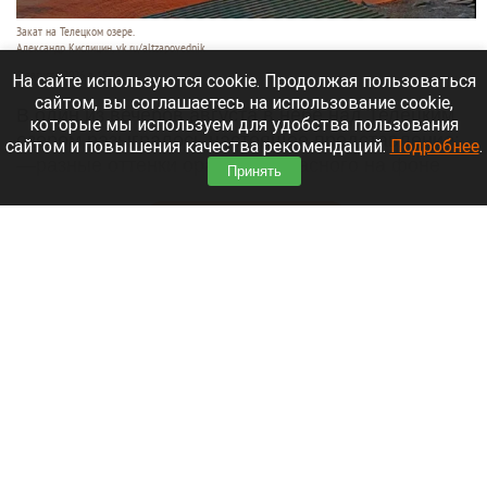
Закат на Телецком озере.
Александр Кислицин, vk.ru/altzapovednik
9 августа 2026 в 15:05
На сайте используются cookie. Продолжая пользоваться
сайтом, вы соглашаетесь на использование cookie,
В один из вечеров августа в небе над Телецким
которые мы используем для удобства пользования
озером разыгралось настоящее представление:
сайтом и повышения качества рекомендаций.
Подробнее
.
—разные оттенки оранжево-красного на фоне
Принять
синевы вод озера и величественных гор.
Читать полностью
День 1627-й. Самое важное к 9 августа