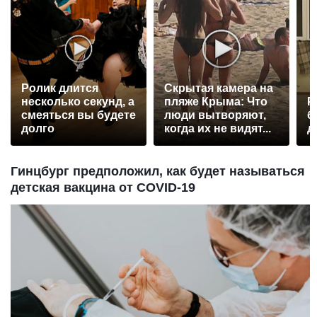
Ролик длится
Скрытая камера на
несколько секунд, а
пляже Крыма: Что
Р
смеяться вы будете
люди вытворяют,
б
долго
когда их не видят...
д
Гинцбург предположил, как будет называться
детская вакцина от COVID-19