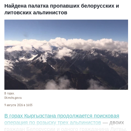
Найдена палатка пропавших белорусских и
литовских альпинистов
В горах.
04.mchs.gov.ru
9 августа 2026 в 16:05
В горах Кыргызстана продолжается поисковая
операция по розыску трех альпинистов
— двоих
граждан Белоруссии и одного гражданина Литвы.