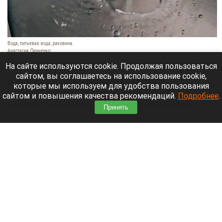
Вода, питьевая вода, раковина.
Анастасия Панченко
10 августа 2026 в 14:20
На сайте используются cookie. Продолжая пользоваться
сайтом, вы соглашаетесь на использование cookie,
В администрации Барнаула обсудили
которые мы используем для удобства пользования
завершение гидравлических испытаний и
сайтом и повышения качества рекомендаций.
Подробнее
.
готовность города к жаре. Итоги обсуждений
Принять
опубликовал
официальный
сайт города
Барнаула.
Читать полностью
Барнаульский парк получил рекомендации от
доктора биологических наук