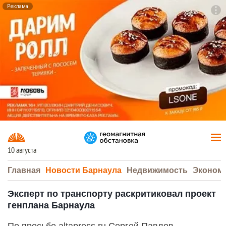
Реклама
To
F7
10 августа
Главная
Новости Барнаула
Недвижимость
Эконом
Эксперт по транспорту раскритиковал проект
генплана Барнаула
По просьбе altapress.ru Сергей Павлов,