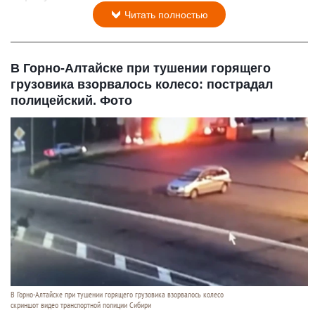
Читать полностью
В Горно-Алтайске при тушении горящего
грузовика взорвалось колесо: пострадал
полицейский. Фото
В Горно-Алтайске при тушении горящего грузовика взорвалось колесо
скриншот видео транспортной полиции Сибири