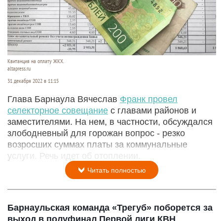
Квитанция на оплату ЖКХ.
altapress.ru
31 декабря 2022 в 11:15
Глава Барнаула Вячеслав
Франк провел
селекторное совещание
с главами районов и
заместителями. На нем, в частности, обсуждался
злободневный для горожан вопрос - резко
возросших суммах платы за коммунальные
услуги. Речь идет об отоплении.
Читать полностью
Барнаульская команда «Трегуб» поборется за
выход в полуфинал Первой лиги КВН