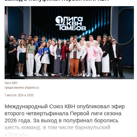
Лига КВН
предоставлено altapress.ru
7 августа 2026 в 18:05
Международный Союз КВН опубликовал эфир
второго четвертьфинала Первой лиги сезона
2026 года. За выход в полуфинал боролись
шесть команд, в том числе барнаульский
«Трегуб».