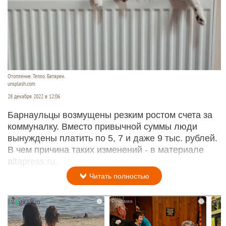
Отопление. Тепло. Батареи.
unsplash.com
28 декабря 2022 в 12:06
Барнаульцы возмущены резким ростом счета за
коммуналку. Вместо привычной суммы люди
вынуждены платить по 5, 7 и даже 9 тыс. рублей.
В чем причина таких изменений - в материале
altapress.ru.
Читать полностью
i
i