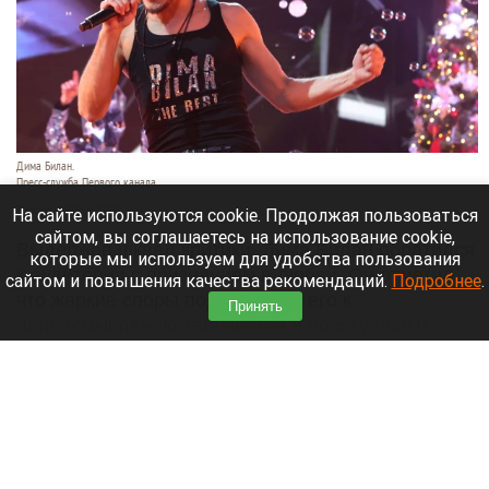
Дима Билан.
Пресс-служба Первого канала.
7 августа 2026 в 17:05
На сайте используются cookie. Продолжая пользоваться
сайтом, вы соглашаетесь на использование cookie,
Выдержав шквал критики, Дима Билан обратился
которые мы используем для удобства пользования
к аудитории с признанием в любви. Он отметил,
сайтом и повышения качества рекомендаций.
Подробнее
.
что жаркие споры подтолкнули его к
Принять
переосмыслению творчества и поиску новых
смыслов, горизонтов и внутренних глубин.
Читать полностью
«Домашние супчики»: как алтайские