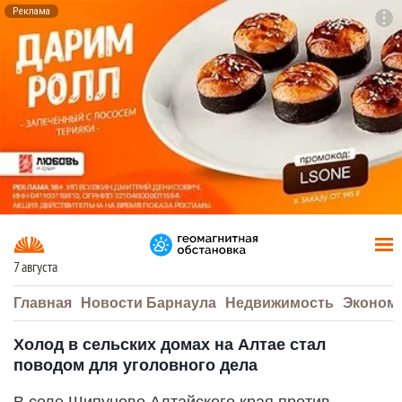
Реклама
To
F7
7 августа
Главная
Новости Барнаула
Недвижимость
Эконом
Холод в сельских домах на Алтае стал
поводом для уголовного дела
В селе Шипуново Алтайского края против