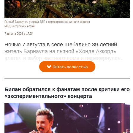
Пьяный барнаулец устроил ДТП с переворотом на Алтае и скрылся
МВД Республики Алтай
7 августа 2026 в 17:25
Ночью 7 августа в селе Шебалино 39-летний
житель Барнаула на пьяной «Хонде Аккорд»
влетел в забор частного дома и перевернулся.
Читать полностью
Билан обратился к фанатам после критики его
«экспериментального» концерта