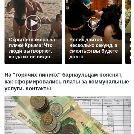
Скрытая камера на
Ролик длится
К
пляже Крыма: Что
несколько секунд, а
о
люди вытворяют,
смеяться вы будете
о
когда их не видят...
долго
р
На "горячих линиях" барнаульцам пояснят,
как сформировались платы за коммунальные
услуги. Контакты