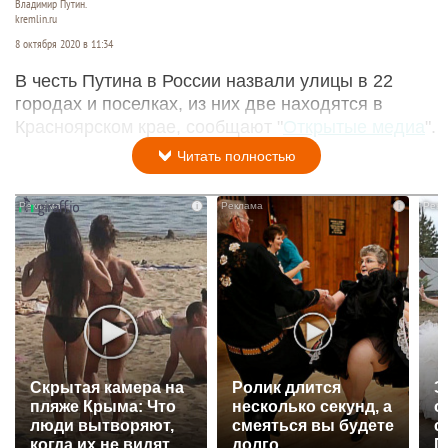
Владимир Путин.
kremlin.ru
8 октября 2020 в 11:34
В честь Путина в России назвали улицы в 22
городах и поселках, из них две находятся в
Красноярском крае, сообщают "
Открытые медиа
".
Читать полностью
i
i
Скрытая камера на
Ролик длится
Э
пляже Крыма: Что
несколько секунд, а
о
люди вытворяют,
смеяться вы будете
с
когда их не видят...
долго
П