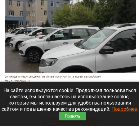
Больница и медучреждения на Алтае получили пять новых автомобилей
max.ru/tomenko_22
6 августа 2026 в 21:40
На сайте используются cookie. Продолжая пользоваться
сайтом, вы соглашаетесь на использование cookie,
Детская горбольница Рубцовска и фельдшерско-
которые мы используем для удобства пользования
акушерские пункты Алтайского края получили
сайтом и повышения качества рекомендаций.
Подробнее
.
пять новых машин.
Принять
Читать полностью