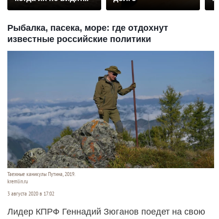
р
Рыбалка, пасека, море: где отдохнут
известные российские политики
Таежные каникулы Путина, 2019.
kremlin.ru
3 августа 2020 в 17:02
Лидер КПРФ Геннадий Зюганов поедет на свою