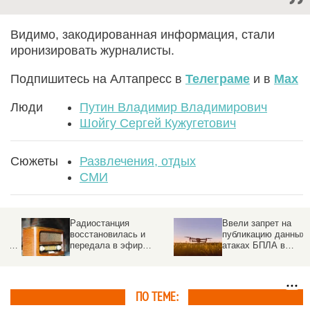
Видимо, закодированная информация, стали
иронизировать журналисты.
Подпишитесь на Алтапресс в
Телеграме
и в
Max
Люди
Путин Владимир Владимирович
Шойгу Сергей Кужугетович
Сюжеты
Развлечения, отдых
СМИ
Радиостанция
Ввели запрет на
восстановилась и
публикацию данных об
е
передала в эфир
атаках БПЛА в
кодированные
российском регионе
сообщения
ПО ТЕМЕ: