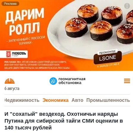
Реклама
To
F7
6 августа
а
Недвижимость
Экономика
Авто
Промышленность
И "сохатый" вездеход. Охотничьи наряды
Путина для сибирской тайги СМИ оценили в
140 тысяч рублей