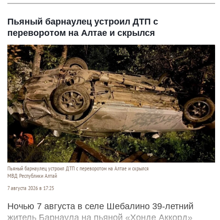
Пьяный барнаулец устроил ДТП с
переворотом на Алтае и скрылся
Пьяный барнаулец устроил ДТП с переворотом на Алтае и скрылся
МВД Республики Алтай
7 августа 2026 в 17:25
Ночью 7 августа в селе Шебалино 39-летний
житель Барнаула на пьяной «Хонде Аккорд»