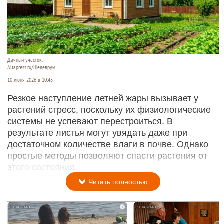
Дачный участок.
Altapress.ru/Шедеврум
10 июня 2026 в 10:45
Резкое наступление летней жары вызывает у
растений стресс, поскольку их физиологические
системы не успевают перестроиться. В
результате листья могут увядать даже при
достаточном количестве влаги в почве. Однако
простые методы позволяют спасти растения от
этого состояния.
Читать полностью
i