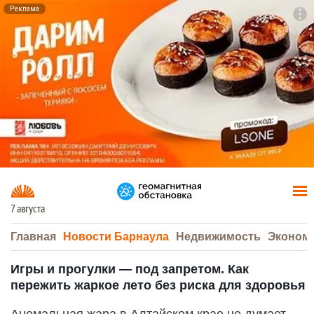
Реклама
To
F7
7 августа
Главная
Новости Барнаула
Недвижимость
Эконом
Игры и прогулки — под запретом. Как
пережить жаркое лето без риска для здоровья
Аномальная жара в Алтайском крае не думает