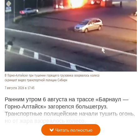
В Горно-Алтайске при тушении горящего грузовика взорвалось колесо
скриншот видео транспортной полиции Сибири
7 августа 2026 в 17:45
Ранним утром 6 августа на трассе «Барнаул —
Горно-Алтайск» загорелся большегруз.
Транспортные полицейские начали тушить огонь,
но от жара взорвалось колесо.
Читать полностью