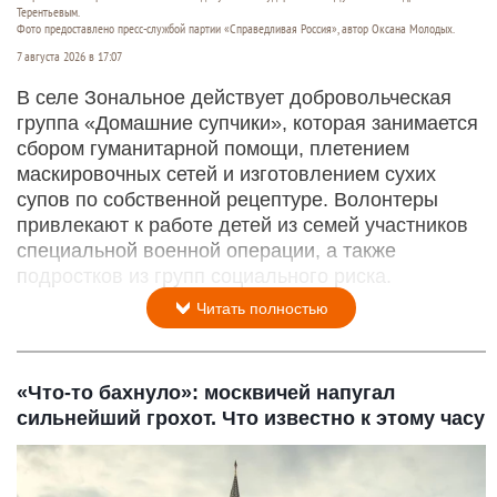
Терентьевым.
Фото предоставлено пресс-службой партии «Справедливая Россия», автор Оксана Молодых.
7 августа 2026 в 17:07
В селе Зональное действует добровольческая
группа «Домашние супчики», которая занимается
сбором гуманитарной помощи, плетением
маскировочных сетей и изготовлением сухих
супов по собственной рецептуре. Волонтеры
привлекают к работе детей из семей участников
специальной военной операции, а также
подростков из групп социального риска.
Читать полностью
«Что-то бахнуло»: москвичей напугал
сильнейший грохот. Что известно к этому часу