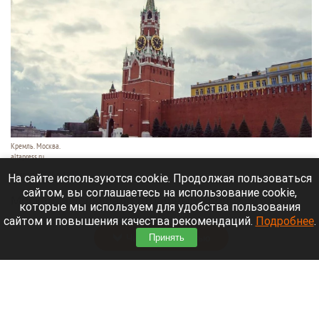
Кремль. Москва.
altapress.ru
7 августа 2026 в 16:30
На сайте используются cookie. Продолжая пользоваться
сайтом, вы соглашаетесь на использование cookie,
Москвичи услышали страшный хлопок, который
которые мы используем для удобства пользования
разнесся по разным района города.
сайтом и повышения качества рекомендаций.
Подробнее
.
Читать полностью
Принять
Лемурье семейство барнаульского зоопарка
пополнилось двумя дамами. Видео