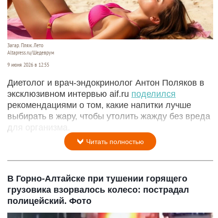
Загар. Пляж. Лето
Altapress.ru/Шедеврум
9 июня 2026 в 12:55
Диетолог и врач‑эндокринолог Антон Поляков в
эксклюзивном интервью aif.ru
поделился
рекомендациями о том, какие напитки лучше
выбирать в жару, чтобы утолить жажду без вреда
для организма.
Читать полностью
В Горно-Алтайске при тушении горящего
грузовика взорвалось колесо: пострадал
полицейский. Фото