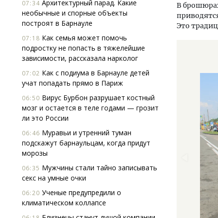
Архитектурный парад. Какие
07:34
В брошюрах
необычные и спорные объекты
приводятс
построят в Барнауле
Это традиц
Как семья может помочь
07:18
подростку не попасть в тяжелейшие
зависимости, рассказала нарколог
Как с подиума в Барнауле детей
07:02
учат попадать прямо в Париж
Вирус Бурбон разрушает костный
06:50
мозг и остается в теле годами — грозит
ли это России
Муравьи и утренний туман
06:46
подскажут барнаульцам, когда придут
морозы
Мужчины стали тайно записывать
06:35
секс на умные очки
Ученые предупредили о
06:20
климатическом коллапсе
Близнецы станут душой компании,
06:18