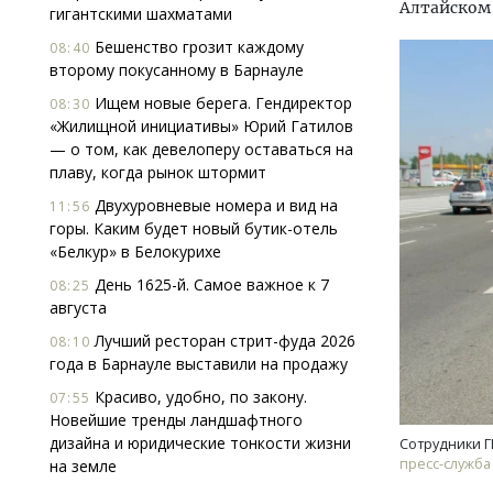
Алтайском 
гигантскими шахматами
Бешенство грозит каждому
08:40
второму покусанному в Барнауле
Ищем новые берега. Гендиректор
08:30
«Жилищной инициативы» Юрий Гатилов
— о том, как девелоперу оставаться на
плаву, когда рынок штормит
Двухуровневые номера и вид на
11:56
горы. Каким будет новый бутик-отель
«Белкур» в Белокурихе
День 1625-й. Самое важное к 7
08:25
августа
Лучший ресторан стрит-фуда 2026
08:10
года в Барнауле выставили на продажу
Ищем новые берега. Гендире
«Жилищной инициативы» Юр
Красиво, удобно, по закону.
07:55
Гатилов — о том, как девел
Новейшие тренды ландшафтного
оставаться на плаву, когда 
дизайна и юридические тонкости жизни
Сотрудники Г
штормит
пресс-служба
на земле
СТРОИТЕЛЬСТВО