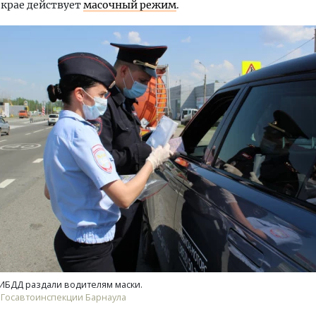
крае действует
масочный режим
.
ктор
Смелость архитектурных идей.
Архите
ий
Генеральный директор компании
земли.
оперу
ЗИАС — об эстетике городов,
плитам
рынок
трендах в фасадах и развитии рынка
станда
ИБДД раздали водителям маски.
 Госавтоинспекции Барнаула
СТРОИТЕЛЬСТВО
СТРОИ