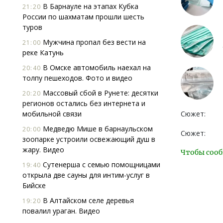
В Барнауле на этапах Кубка
21:20
России по шахматам прошли шесть
туров
Мужчина пропал без вести на
21:00
реке Катунь
В Омске автомобиль наехал на
20:40
толпу пешеходов. Фото и видео
Массовый сбой в Рунете: десятки
20:20
регионов остались без интернета и
мобильной связи
Сюжет:
Медведю Мише в барнаульском
20:00
Сюжет:
зоопарке устроили освежающий душ в
жару. Видео
Чтобы сооб
Сутенерша с семью помощницами
19:40
открыла две сауны для интим-услуг в
Бийске
В Алтайском селе деревья
19:20
повалил ураган. Видео