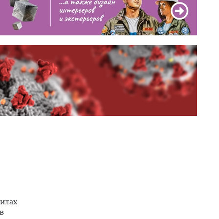
вилах
в