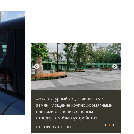
ктурный код начинается с
Ищем новые берега. Гендир
 Мощение крупноформатными
«Жилищной инициативы» Юр
и становится новым
Гатилов — о том, как девел
ртом благоустройства
оставаться на плаву, когда 
штормит
ТЕЛЬСТВО
СТРОИТЕЛЬСТВО