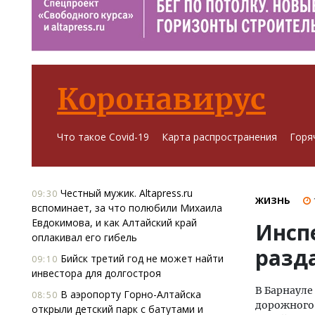
Коронавирус
Что такое Covid-19
Карта распространения
Горя
Честный мужик. Altapress.ru
09:30
ЖИЗНЬ
вспоминает, за что полюбили Михаила
Евдокимова, и как Алтайский край
Инсп
оплакивал его гибель
разд
Бийск третий год не может найти
09:10
инвестора для долгостроя
В Барнауле
В аэропорту Горно-Алтайска
08:50
дорожного 
открыли детский парк с батутами и