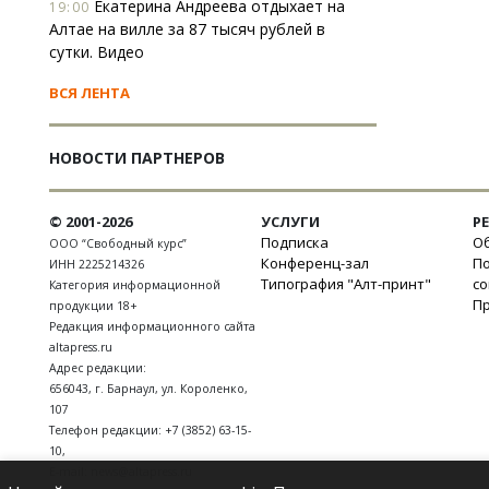
Екатерина Андреева отдыхает на
19:00
Алтае на вилле за 87 тысяч рублей в
сутки. Видео
ВСЯ ЛЕНТА
НОВОСТИ ПАРТНЕРОВ
© 2001-2026
УСЛУГИ
Р
Подписка
Об
ООО “Свободный курс”
Конференц-зал
П
ИНН 2225214326
Типография "Алт-принт"
с
Категория информационной
П
продукции 18+
Редакция информационного сайта
altapress.ru
Адрес редакции:
656043
,
г. Барнаул
,
ул. Короленко,
107
Телефон редакции:
+7 (3852) 63-15-
10
,
E-mail:
news@altapress.ru