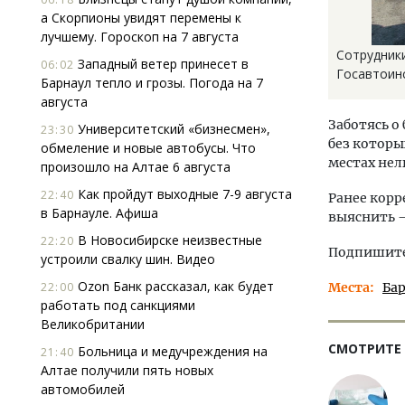
а Скорпионы увидят перемены к
лучшему. Гороскоп на 7 августа
Сотрудник
Западный ветер принесет в
06:02
Госавтоин
Барнаул тепло и грозы. Погода на 7
августа
Заботясь о
Университетский «бизнесмен»,
23:30
без которы
обмеление и новые автобусы. Что
местах нел
произошло на Алтае 6 августа
Как пройдут выходные 7-9 августа
22:40
Ранее корр
в Барнауле. Афиша
выяснить —
В Новосибирске неизвестные
22:20
Подпишитес
устроили свалку шин. Видео
Ozon Банк рассказал, как будет
22:00
Места
Ба
работать под санкциями
Великобритании
СМОТРИТЕ
Больница и медучреждения на
21:40
Алтае получили пять новых
автомобилей