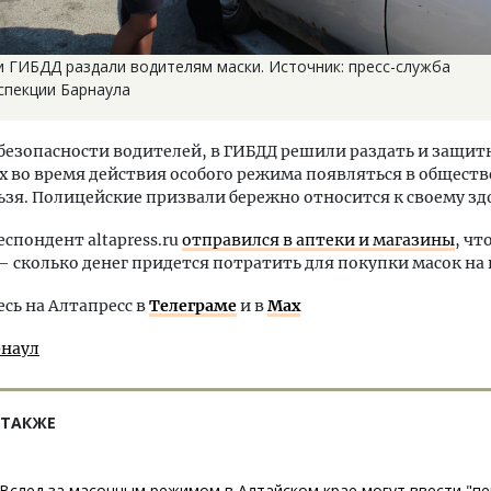
и ГИБДД раздали водителям маски. Источник: пресс-служба
спекции Барнаула
 безопасности водителей, в ГИБДД решили раздать и защит
х во время действия особого режима появляться в общест
ьзя. Полицейские призвали бережно относится к своему зд
еспондент altapress.ru
отправился в аптеки и магазины
, чт
 сколько денег придется потратить для покупки масок на 
ь на Алтапресс в
Телеграме
и в
Max
рнаул
 ТАКЖЕ
Вслед за масочным режимом в Алтайском крае могут ввести "п