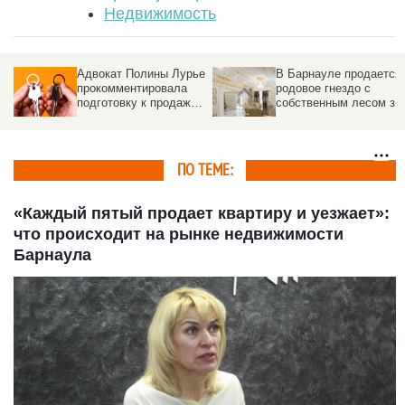
Недвижимость
,
Адвокат Полины Лурье
В Барнауле продается
ю
прокомментировала
родовое гнездо с
подготовку к продаже
собственным лесом за
бывшей квартиры
44 млн рублей
Долиной
ПО ТЕМЕ:
«Каждый пятый продает квартиру и уезжает»:
что происходит на рынке недвижимости
Барнаула