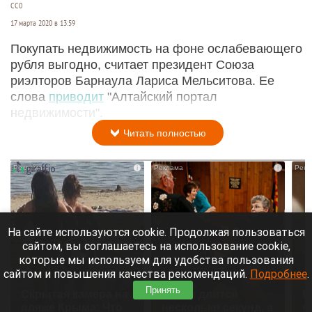
СС0
17 марта 2020 в 13:59
Покупать недвижимость на фоне ослабевающего
рубля выгодно, считает президент Союза
риэлторов Барнаула Лариса Мельситова. Ее
слова
приводит
"Алтайский портал
недвижимости".
Читать полностью
i
i
На сайте используются cookie. Продолжая пользоваться
сайтом, вы соглашаетесь на использование cookie,
которые мы используем для удобства пользования
сайтом и повышения качества рекомендаций.
Подробнее
.
Принять
Скрытая камера на
Ролик длится
Р
пляже Крыма: Что
несколько секунд, а
с