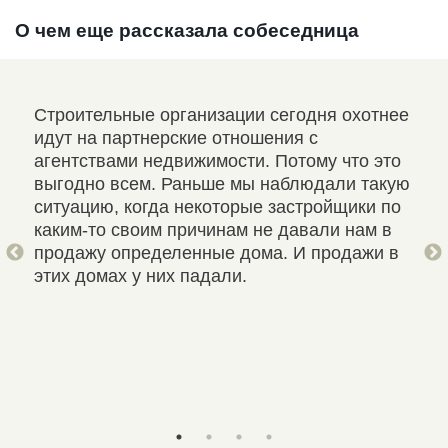
О чем еще рассказала собеседница
Строительные организации сегодня охотнее
Есл
идут на партнерские отношения с
ква
агентствами недвижимости. Потому что это
или
итие
выгодно всем. Раньше мы наблюдали такую
эфф
6
ситуацию, когда некоторые застройщики по
фон
каким-то своим причинам не давали нам в
пор
продажу определенные дома. И продажи в
стр
этих домах у них падали.
выи