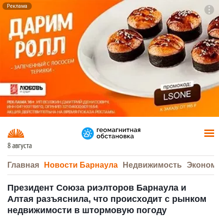
Реклама
To
F7
8 августа
Главная
Новости Барнаула
Недвижимость
Эконом
Президент Союза риэлторов Барнаула и
Алтая разъяснила, что происходит с рынком
недвижимости в штормовую погоду