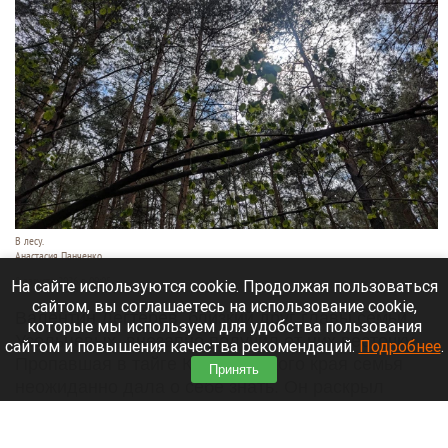
В лесу.
Анастасия Панченко
8 августа 2026 в 09:05
На сайте используются cookie. Продолжая пользоваться
сайтом, вы соглашаетесь на использование cookie,
Валентин Дегтерев, близкий друг главы семьи
которые мы используем для удобства пользования
Усольцевых, внезапно получил от них весточку.
сайтом и повышения качества рекомендаций.
Подробнее
.
Пропавшая в тайге Красноярского края семья
Принять
неожиданно дала о себе знать. Он раскрыл
дословное содержание короткого послания,
которое ему отправила Ирина Усольцева.