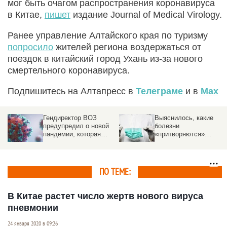
мог быть очагом распространения коронавируса
в Китае,
пишет
издание Journal of Medical Virology.
Ранее управление Алтайского края по туризму
попросило
жителей региона воздержаться от
поездок в китайский город Ухань из-за нового
смертельного коронавируса.
Подпишитесь на Алтапресс в
Телеграме
и в
Max
Гендиректор ВОЗ
Выяснилось, какие
предупредил о новой
болезни
пандемии, которая
«притворяются»
«может случиться
вирусом с кровавым
завтра»
кашлем
ПО ТЕМЕ:
В Китае растет число жертв нового вируса
пневмонии
24 января 2020 в 09:26