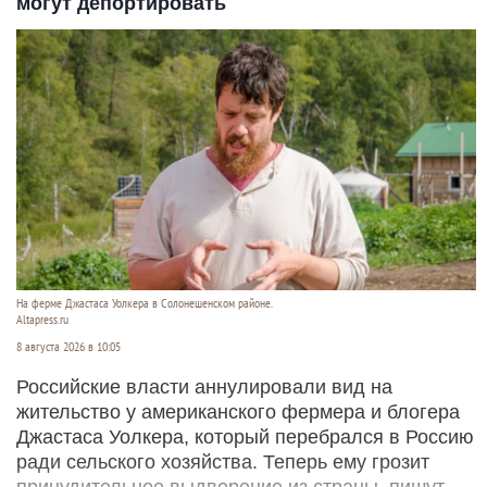
могут депортировать
На ферме Джастаса Уолкера в Солонешенском районе.
Altapress.ru
8 августа 2026 в 10:05
Российские власти аннулировали вид на
жительство у американского фермера и блогера
Джастаса Уолкера, который перебрался в Россию
ради сельского хозяйства. Теперь ему грозит
принудительное выдворение из страны, пишут