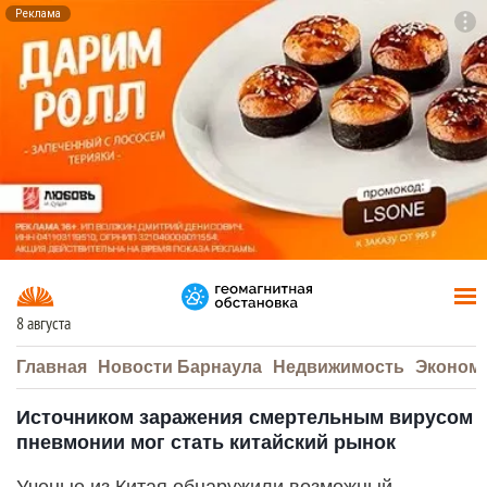
Реклама
To
F7
8 августа
Главная
Новости Барнаула
Недвижимость
Эконом
Источником заражения смертельным вирусом
пневмонии мог стать китайский рынок
Ученые из Китая обнаружили возможный