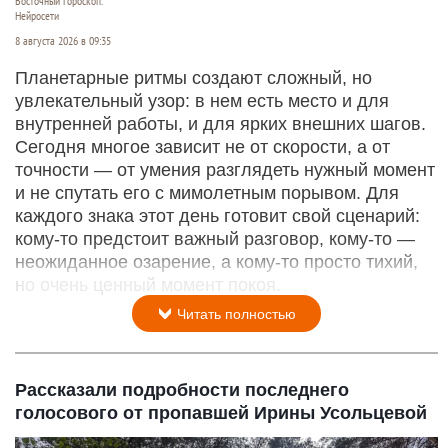
Восточный гороскоп.
Нейросети
8 августа 2026 в 09:35
Планетарные ритмы создают сложный, но
увлекательный узор: в нем есть место и для
внутренней работы, и для ярких внешних шагов.
Сегодня многое зависит не от скорости, а от
точности — от умения разглядеть нужный момент
и не спутать его с мимолетным порывом. Для
каждого знака этот день готовит свой сценарий:
кому‑то предстоит важный разговор, кому‑то —
неожиданное озарение, а кому‑то просто тихий,
но очень ценный момент покоя.
Читать полностью
Рассказали подробности последнего
голосового от пропавшей Ирины Усольцевой