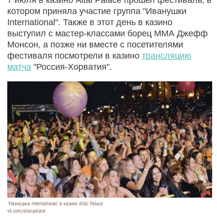
котором приняла участие группа "Иванушки
International". Также в этот день в казино
выступил с мастер-классами борец ММА Джефф
Монсон, а позже ни вместе с посетителями
фестиваля посмотрели в казино
трансляцию
матча
"Россия-Хорватия".
"Иванушки International" в казино Altai Palace.
vk.com/altaipalace