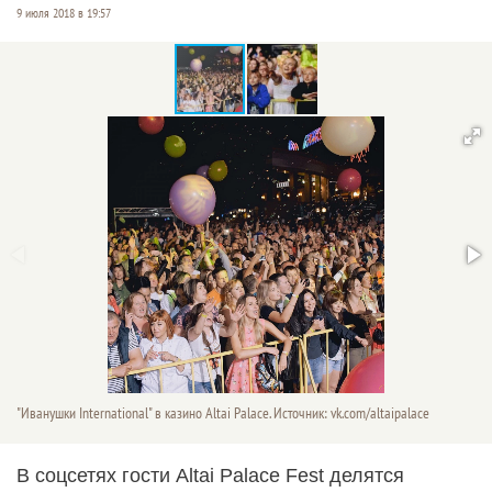
9 июля 2018 в 19:57
"Иванушки International" в казино Altai Palace. Источник: vk.com/altaipalace
В соцсетях гости Altai Palace Fest делятся