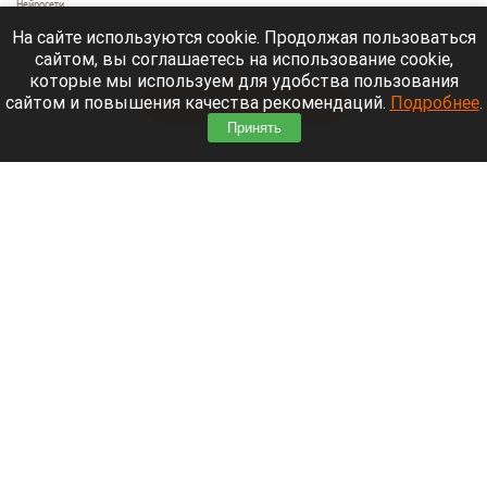
Нейросети
9 августа 2026 в 18:35
На сайте используются cookie. Продолжая пользоваться
сайтом, вы соглашаетесь на использование cookie,
Мощный ураган бушует в Самарской области.
которые мы используем для удобства пользования
сайтом и повышения качества рекомендаций.
Подробнее
.
Читать полностью
Принять
Москвичей призвали оставаться дома
Экран телефона