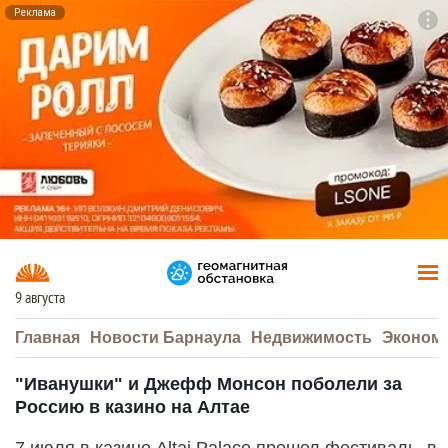
Реклама
To
F7
9 августа
Главная
Новости Барнаула
Недвижимость
Эконом
"Иванушки" и Джефф Монсон поболели за
Россию в казино на Алтае
7 июля в казино Altai Palace прошел фестиваль, в