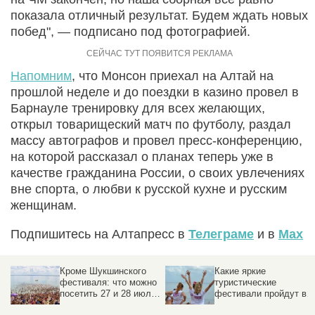
показала отличный результат. Будем ждать новых
побед", — подписано под фотографией.
Напомним
, что Монсон приехал на Алтай на
прошлой неделе и до поездки в казино провел в
Барнауле тренировку для всех желающих,
открыл товарищеский матч по футболу, раздал
массу автографов и провел пресс-конференцию,
на которой рассказал о планах теперь уже в
качестве гражданина России, о своих увлечениях
вне спорта, о любви к русской кухне и русским
женщинам.
Подпишитесь на Алтапресс в
Телеграме
и в
Max
Кроме Шукшинского
Какие яркие
фестиваля: что можно
туристические
посетить 27 и 28 июля
фестивали пройдут в
на Алтае
июле в Алтайском кра