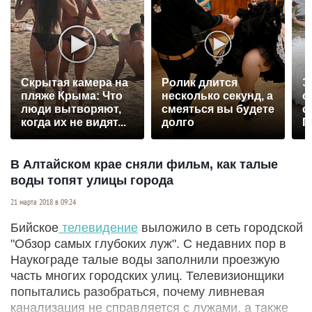
Скрытая камера на
Ролик длится
Э
пляже Крыма: Что
несколько секунд, а
о
люди вытворяют,
смеяться вы будете
с
когда их не видят...
долго
П
р
В Алтайском крае сняли фильм, как талые
воды топят улицы города
21 марта 2018 в 09:24
Бийское
телевидение
выложило в сеть городской
"Обзор самых глубоких луж". С недавних пор в
Наукограде талые воды заполнили проезжую
часть многих городских улиц. Телевизионщики
попытались разобраться, почему ливневая
канализация не справляется с лужами, а также