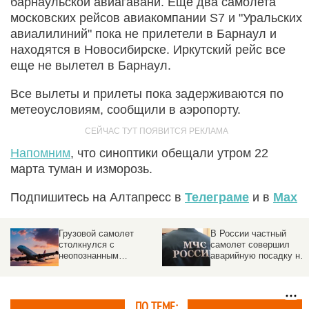
барнаульской авиагавани. Еще два самолета
московских рейсов авиакомпании S7 и "Уральских
авиалилиний" пока не прилетели в Барнаул и
находятся в Новосибирске. Иркутский рейс все
еще не вылетел в Барнаул.
Все вылеты и прилеты пока задерживаются по
метеоусловиям, сообщили в аэропорту.
Напомним
, что синоптики обещали утром 22
марта туман и изморозь.
Подпишитесь на Алтапресс в
Телеграме
и в
Max
Грузовой самолет
В России частный
столкнулся с
самолет совершил
неопознанным
аварийную посадку на
объектом над
озеро
аэропортом
ПО ТЕМЕ: