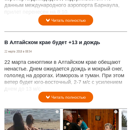
данным международного аэропорта Барнаула,
прилет перенесен на 8:10.
Читать полностью
В Алтайском крае будет +13 и дождь
22 марта 2018 в 08:54
22 марта синоптики в Алтайском крае обещают
ненастье. Днем ожидается дождь и мокрый снег,
гололед на дорогах. Изморозь и туман. При этом
ветер будет юго-восточный, 2-7 м/с с усилением
днем до 13 м/с.
Читать полностью
i
i