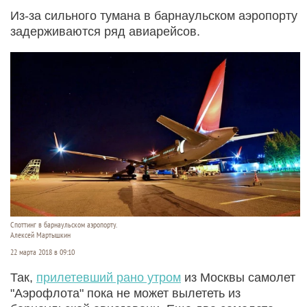
Из-за сильного тумана в барнаульском аэропорту
задерживаются ряд авиарейсов.
Споттинг в барнаульском аэропорту.
Алексей Мартышкин
22 марта 2018 в 09:10
Так,
прилетевший рано утром
из Москвы самолет
"Аэрофлота" пока не может вылететь из