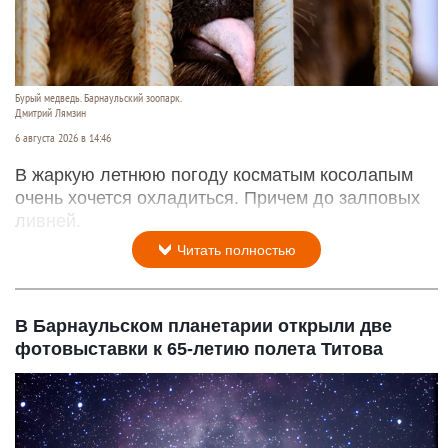
Бурый медведь. Барнаульский зоопарк.
Дмитрий Лямзин
6 августа 2026 в 14:46
В жаркую летнюю погоду косматым косолапым
очень хочется охладиться. Причем до залповых
ливней.
Читать полностью
В Барнаульском планетарии открыли две
фотовыставки к 65-летию полета Титова