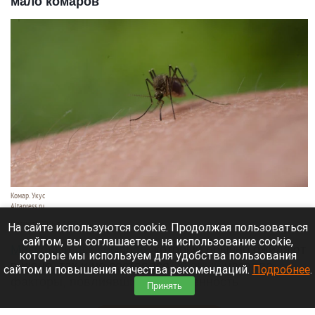
мало комаров
Комар. Укус
Altapress.ru
6 августа 2026 в 14:00
На сайте используются cookie. Продолжая пользоваться
сайтом, вы соглашаетесь на использование cookie,
Массовый лет комаров
, который обычно ожидают
которые мы используем для удобства пользования
в июне, так и не состоялся.
Ученый
назвала
сайтом и повышения качества рекомендаций.
Подробнее
.
факторы, повлиявшие на численность
Принять
насекомых.