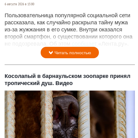
6 августа 2026 в 15:00
Пользовательница популярной социальной сети
рассказала, как случайно раскрыла тайну мужа
из-за жужжания в его сумке. Внутри оказался
второй смартфон, о существовании которого она
не подозревала. Об этом
сообщает
«Лента.ру».
Читать полностью
Косолапый в барнаульском зоопарке принял
тропический душ. Видео