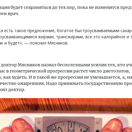
ация будет сохраняться до тех пор, пока не изменится пре
рен врач.
а есть такое предложение, богатое быстроусваиваемыми сахар
оусваивающимися жирами, трансжирами, все это калорийное и 
к и будет», — пояснил Мясников.
, доктор Мясников назвал бесполезными усилия тех, кто у
 нас в геометрической прогрессии растет число диетологов,
, как худеть. И в такой же прогрессии не уменьшается, а, н
ичество ожиревших. Надо принимать государственную пр
ил доктор.