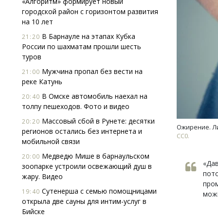
«Алгоритм» формирует новый
городской район с горизонтом развития
на 10 лет
В Барнауле на этапах Кубка
21:20
России по шахматам прошли шесть
туров
Мужчина пропал без вести на
21:00
реке Катунь
В Омске автомобиль наехал на
20:40
толпу пешеходов. Фото и видео
Массовый сбой в Рунете: десятки
20:20
Ожирение. Л
регионов остались без интернета и
СС0.
мобильной связи
Медведю Мише в барнаульском
20:00
«Дав
зоопарке устроили освежающий душ в
пото
жару. Видео
пром
Сутенерша с семью помощницами
19:40
мож
открыла две сауны для интим-услуг в
Бийске