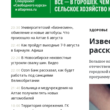
Университетский «бизнесмен»,
23:30
ЗДОРОВЬЕ
обмеление и новые автобусы. Что
произошло на Алтае 6 августа
Изве
Как пройдут выходные 7-9 августа
22:40
расс
в Барнауле. Афиша
В Новосибирске неизвестные
22:20
Большое ко
устроили свалку шин. Видео
отечестве
Ozon Банк рассказал, как будет
22:00
городской 
работать под санкциями
программу 
Великобритании
Больница и медучреждения на
21:40
Алтае получили пять новых
автомобилей
Территория опережения. ГК
10:00