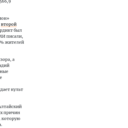
566,9
ион»
т
второй
ердикт был
СМИ писали,
4% жителей
зора, а
адий
вные
е
дает культ
Алтайский
ых причин
, которую
.