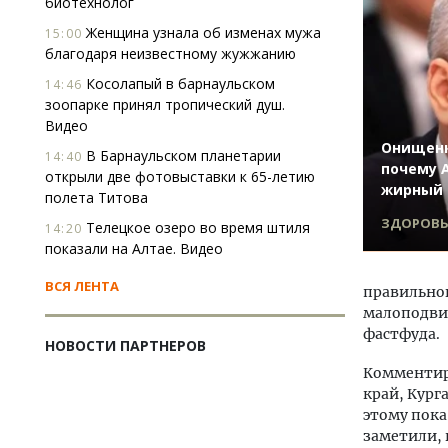
биотехнолог
Женщина узнала об изменах мужа
15:00
благодаря неизвестному жужжанию
Косолапый в барнаульском
14:46
зоопарке принял тропический душ.
Видео
Онищенк
В Барнаульском планетарии
14:40
почему 
открыли две фотовыставки к 65-летию
жирный 
полета Титова
ЗДОРОВЬ
Телецкое озеро во время штиля
14:20
показали на Алтае. Видео
ВСЯ ЛЕНТА
правильног
малоподвиж
фастфуда.
НОВОСТИ ПАРТНЕРОВ
Комментиру
край, Кург
этому пока
заметили, 