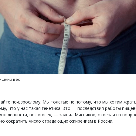
Архитектурный код начин
земли. Мощение крупно
плитами становится нов
стандартом благоустрой
СТРОИТЕЛЬСТВО
ишний вес.
айте по-взрослому. Мы толстые не потому, что мы хотим жрать
му, что у нас такая генетика. Это — последствия работы пище
ышленности, вот и все», — заявил Мясников, отвечая на вопрос
но сократить число страдающих ожирением в России.