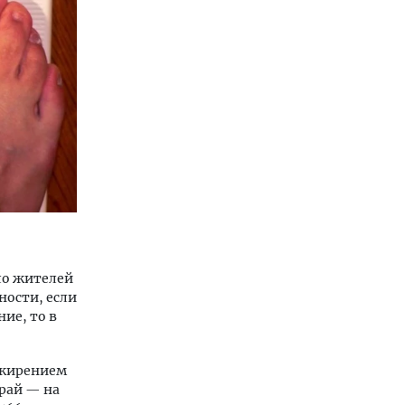
сло жителей
ности, если
ние, то в
ожирением
рай — на