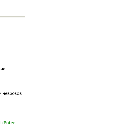
сии
и неврозов
l+Enter