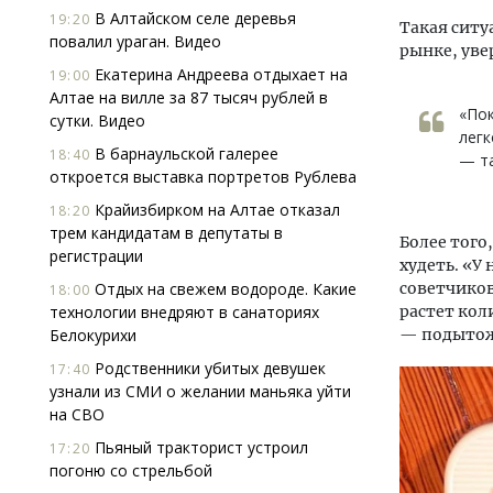
В Алтайском селе деревья
19:20
Такая ситу
повалил ураган. Видео
рынке, уве
Екатерина Андреева отдыхает на
19:00
Алтае на вилле за 87 тысяч рублей в
«Пок
сутки. Видео
легк
В барнаульской галерее
18:40
— та
откроется выставка портретов Рублева
Крайизбирком на Алтае отказал
18:20
трем кандидатам в депутаты в
Более того
регистрации
худеть. «У
Отдых на свежем водороде. Какие
советчиков
18:00
технологии внедряют в санаториях
растет кол
Белокурихи
— подытож
Родственники убитых девушек
17:40
узнали из СМИ о желании маньяка уйти
на СВО
Пьяный тракторист устроил
17:20
погоню со стрельбой