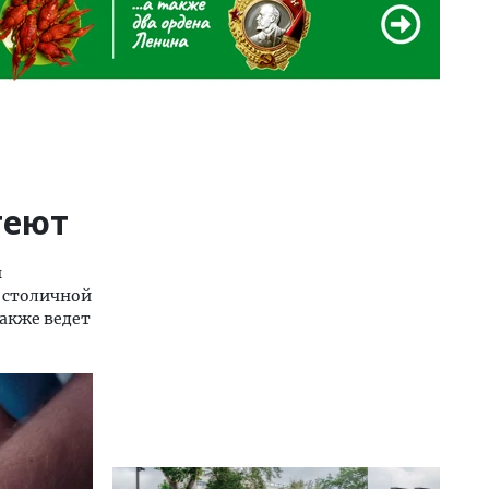
теют
ы
 столичной
акже ведет