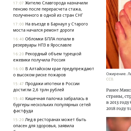
Жителю Славгорода назначили
17:07
пенсию после перерасчета стажа,
полученного в одной из стран СНГ
На въезде в Барнаул у Старого
17:00
моста начался ремонт дороги
Обломки БПЛА попали в
16:40
резервуары НПЗ в Ярославле
Рекордный объем турецкой
16:20
ежевики получила Россия
В Алтайском крае предупреждают
16:00
Ожирение. Ли
о высоком риске пожаров
СС0.
Продажи ипотеки в России
15:47
достигли 2,6 трлн рублей
Ранее Минз
страны, ст
Кишечная палочка забралась в
15:40
в 2013 год
бургеры нескольких популярных сетей
2018 году 
фастфуда
Лед в ресторанах может быть
15:20
опасен для здоровья, заявила