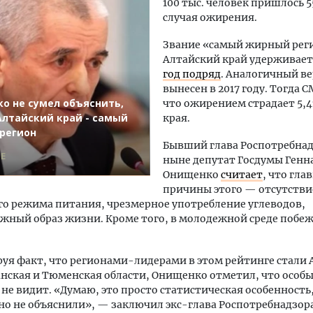
100 тыс. человек пришлось 5
случая ожирения.
Звание «самый жирный рег
Алтайский край удерживае
год подряд
. Аналогичный в
вынесен в 2017 году. Тогда 
о не сумел объяснить,
что ожирением страдает 5,
Алтайский край - самый
края.
регион
Бывший глава Роспотребнад
Е
ныне депутат Госдумы Генн
Онищенко
считает
, что гла
причины этого — отсутстви
о режима питания, чрезмерное употребление углеводов,
ный образ жизни. Кроме того, в молодежной среде побеж
я факт, что регионами-лидерами в этом рейтинге стали 
анская и Тюменская области, Онищенко отметил, что особ
 не видит. «Думаю, это просто статистическая особенность
но не объяснили», — заключил экс-глава Роспотребнадзора