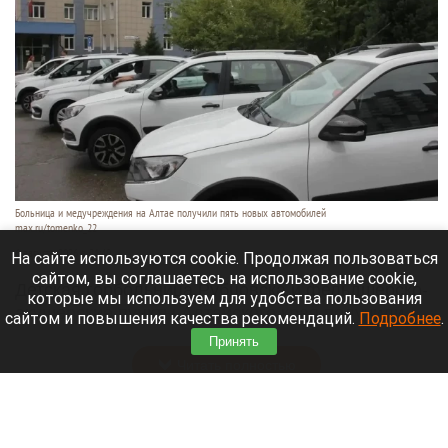
Больница и медучреждения на Алтае получили пять новых автомобилей
max.ru/tomenko_22
6 августа 2026 в 21:40
На сайте используются cookie. Продолжая пользоваться
сайтом, вы соглашаетесь на использование cookie,
Детская горбольница Рубцовска и фельдшерско-
которые мы используем для удобства пользования
акушерские пункты Алтайского края получили
сайтом и повышения качества рекомендаций.
Подробнее
.
пять новых машин.
Принять
Читать полностью
В Барнауле на этапах Кубка России по