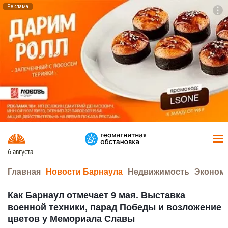
Реклама
To
F7
6 августа
Главная
Новости Барнаула
Недвижимость
Эконом
Как Барнаул отмечает 9 мая. Выставка
военной техники, парад Победы и возложение
цветов у Мемориала Славы