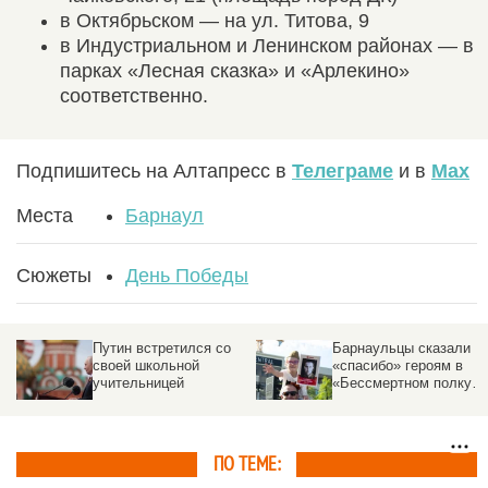
в Октябрьском — на ул. Титова, 9
в Индустриальном и Ленинском районах — в
парках «Лесная сказка» и «Арлекино»
соответственно.
Подпишитесь на Алтапресс в
Телеграме
и в
Max
Места
Барнаул
Сюжеты
День Победы
Путин встретился со
Барнаульцы сказали
своей школьной
«спасибо» героям в
учительницей
«Бессмертном полку».
Трогательный
фоторепортаж
altapress.ru
ПО ТЕМЕ: