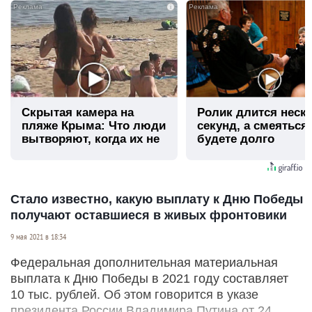
i
Скрытая камера на
Ролик длится неск
пляже Крыма: Что люди
секунд, а смеяться
вытворяют, когда их не
будете долго
видят...
Стало известно, какую выплату к Дню Победы
получают оставшиеся в живых фронтовики
9 мая 2021 в 18:34
Федеральная дополнительная материальная
выплата к Дню Победы в 2021 году составляет
10 тыс. рублей. Об этом говорится в указе
президента России Владимира Путина от 24