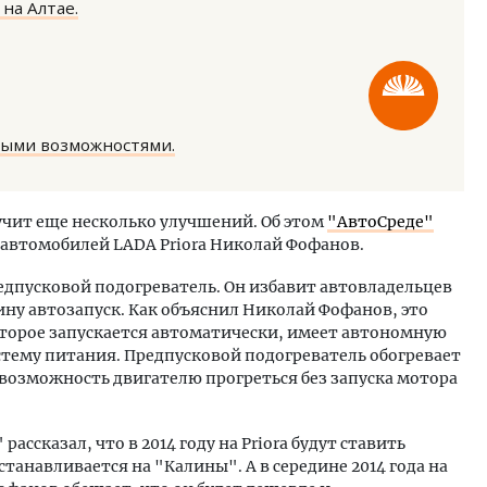
на Алтае.
ными возможностями.
ость архитектурных идей.
Двухуровневые номера и в
еральный директор компании
Каким будет новый апарт
чит еще несколько улучшений. Об этом
"АвтоСреде"
 — об эстетике городов,
«Белкур» в Белокурихе
 автомобилей LADA Priora Николай Фофанов.
дах в фасадах и развитии рынка
ОИТЕЛЬСТВО
ДОМА И КВАРТИРЫ
предпусковой подогреватель. Он избавит автовладельцев
ну автозапуск. Как объяснил Николай Фофанов, это
торое запускается автоматически, имеет автономную
стему питания. Предпусковой подогреватель обогревает
 возможность двигателю прогреться без запуска мотора
ассказал, что в 2014 году на Priora будут ставить
станавливается на "Калины". А в середине 2014 года на