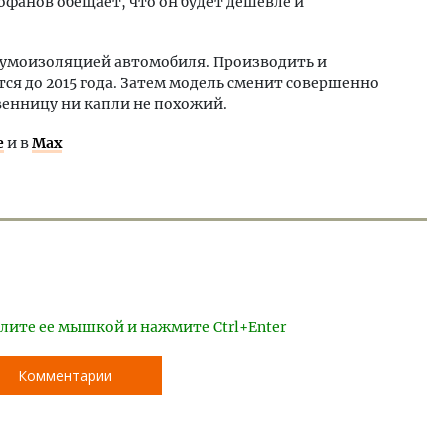
Фофанов обещает, что он будет дешевле и
шумоизоляцией автомобиля. Производить и
я до 2015 года. Затем модель сменит совершенно
енницу ни капли не похожий.
е
и в
Max
лите ее мышкой и нажмите Ctrl+Enter
Комментарии