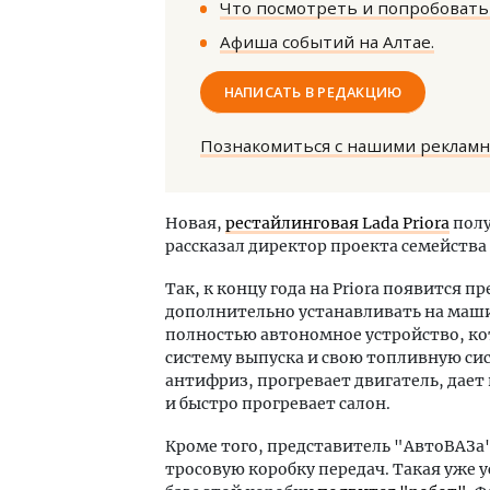
Что посмотреть и попробовать 
Афиша событий на Алтае.
НАПИСАТЬ В РЕДАКЦИЮ
Познакомиться с нашими реклам
Смел
Ген
Новая,
рестайлинговая Lada Priora
полу
ЗИАС
рассказал директор проекта семейства
трен
СТР
Так, к концу года на Priora появится 
дополнительно устанавливать на маши
полностью автономное устройство, ко
систему выпуска и свою топливную си
антифриз, прогревает двигатель, дает
и быстро прогревает салон.
Кроме того, представитель "АвтоВАЗа" р
тросовую коробку передач. Такая уже у