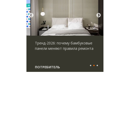
».
Тренд-2026: почему бамбуковые
Тих
омпании —
панели меняют правила ремонта
ИЖС
ификации,
не 
специалистов
ПОТРЕБИТЕЛЬ
СТ