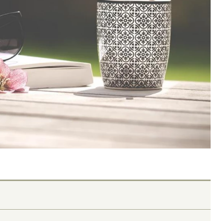
я гавань для инвестиций. Рынок
«Мы видим живой интерес
Алтайского края замедлился, но
Руководитель газовой к
становился
об итогах пяти лет догаз
вакансиях и подготовке 
ОИТЕЛЬСТВО
ЭНЕРГЕТИКА