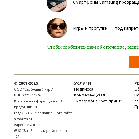
Смартфоны Samsung превращаю
Игры и прогулки — под запрет
Чтобы сообщить нам об опечатке, выде
© 2001-2026
УСЛУГИ
Р
Подписка
Об
ООО “Свободный курс”
Конференц-зал
П
ИНН 2225214326
Типография "Алт-принт"
с
Категория информационной
П
продукции 18+
Редакция информационного сайта
altapress.ru
Адрес редакции:
656043
,
г. Барнаул
,
ул. Короленко,
107