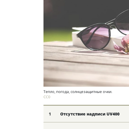
Тиха
ИЖС 
не о
СТР
Тепло, погода, солнцезащитные очки.
СС0
1
Отсутствие надписи UV400