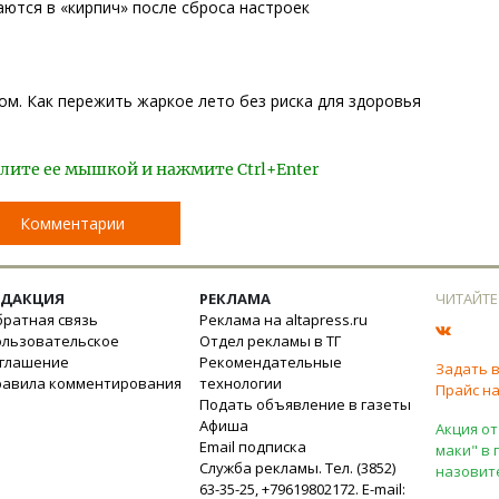
тся в «кирпич» после сброса настроек
ом. Как пережить жаркое лето без риска для здоровья
лите ее мышкой и нажмите Ctrl+Enter
Комментарии
ЕДАКЦИЯ
РЕКЛАМА
ЧИТАЙТЕ
ратная связь
Реклама на altapress.ru
ользовательское
Отдел рекламы в ТГ
оглашение
Рекомендательные
Задать 
равила комментирования
технологии
Прайс на
Подать объявление в газеты
Афиша
Акция от
Email подписка
маки" в 
Служба рекламы. Тел. (3852)
назовит
63-35-25, +79619802172. E-mail: