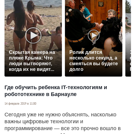
Скрытая камера на
Ролик длится
Э
пляже Крыма: Что
несколько секунд, а
о
люди вытворяют,
смеяться вы будете
с
когда их не видят...
долго
П
р
Где обучить ребенка IT-технологиям и
робототехнике в Барнауле
14 февраля 2019 в 11:00
Сегодня уже не нужно объяснять, насколько
важны цифровые технологии и
программирование — все это прочно вошло в