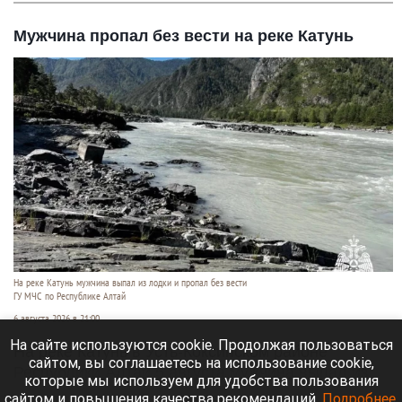
Мужчина пропал без вести на реке Катунь
На реке Катунь мужчина выпал из лодки и пропал без вести
ГУ МЧС по Республике Алтай
6 августа 2026 в 21:00
На сайте используются cookie. Продолжая пользоваться
На реке Катунь в Усть-Коксинском районе
сайтом, вы соглашаетесь на использование cookie,
Республики Алтай 5 августа мужчина выпал из
которые мы используем для удобства пользования
лодки и исчез под водой.
сайтом и повышения качества рекомендаций.
Подробнее
.