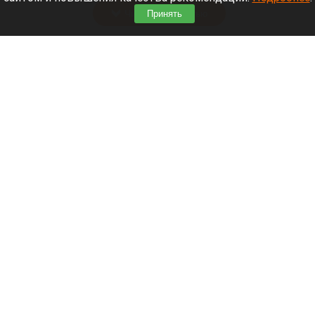
Читать полностью
Принять
В Омске автомобиль наехал на толпу
пешеходов. Фото и видео
В Омске автомобиль наехал на толпу пешеходов
Прокуратура Омской области
6 августа 2026 в 20:40