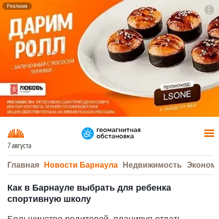
Реклама
To
F7
7 августа
Главная
Новости Барнаула
Недвижимость
Эконом
Как в Барнауле выбрать для ребенка
спортивную школу
Большинство родителей, планируя отдать