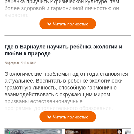
ребенка приучить к физической культуре, тем
более здоровой и гармоничной личностью он
вырастет.
Читать полностью
Где в Барнауле научить ребёнка экологии и
любви к природе
20 февраля 2019 в 10:46
Экологические проблемы год от года становятся
актуальнее. Воспитать в ребенке экологически
грамотную личность, способную гармонично
взаимодействовать с окружающим миром,
призваны естественнонаучные
программы дополнительного образования.
Читать полностью
i
i