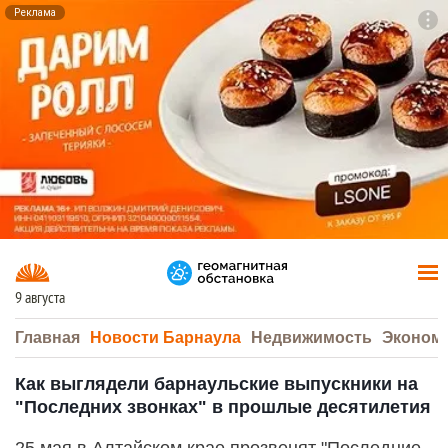
Реклама
To
F7
9 августа
Главная
Новости Барнаула
Недвижимость
Эконом
Как выглядели барнаульские выпускники на
"Последних звонках" в прошлые десятилетия
25 мая в Алтайском крае прозвенят "Последние