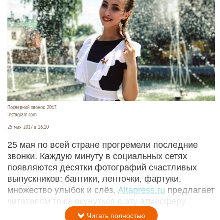
Последний звонок 2017.
instagram.com
25 мая 2017 в 16:10
25 мая по всей стране прогремели последние
звонки. Каждую минуту в социальных сетях
появляются десятки фотографий счастливых
выпускников: бантики, ленточки, фартуки,
множество улыбок и слёз.
Altapress.ru
предлагает
читателям тоже окунуться в эту атмосферу.
Читать полностью