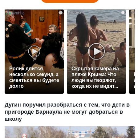
i
i
Ролик длится
Скрытая камера на
несколько секунд, а
пляже Крыма: Что
Р
смеяться вы будете
люди вытворяют,
б
долго
когда их не видят...
д
Дугин поручил разобраться с тем, что дети в
пригороде Барнаула не могут добраться в
школу