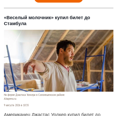
«Веселый молочник» купил билет до
Стамбула
На ферме Джастаса Уолкера в Солонешенском районе.
Altapress.ru
9 августа 2026 в 10:35
Американец Джастас Уолкер купил билет до