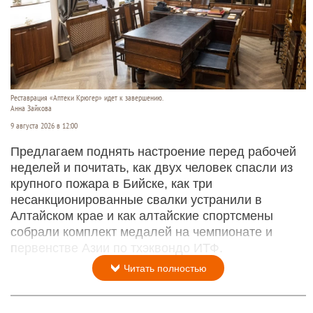
Реставрация «Аптеки Крюгер» идет к завершению.
Анна Зайкова
9 августа 2026 в 12:00
Предлагаем поднять настроение перед рабочей
неделей и почитать, как двух человек спасли из
крупного пожара в Бийске, как три
несанкционированные свалки устранили в
Алтайском крае и как алтайские спортсмены
собрали комплект медалей на чемпионате и
первенстве Азии по тхэквондо ИТФ.
Читать полностью