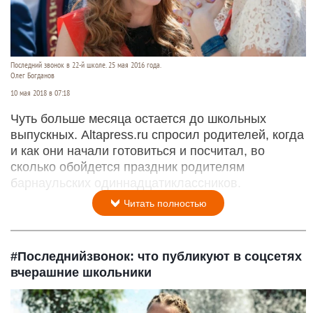
Последний звонок в 22-й школе. 25 мая 2016 года.
Олег Богданов
10 мая 2018 в 07:18
Чуть больше месяца остается до школьных
выпускных. Altapress.ru спросил родителей, когда
и как они начали готовиться и посчитал, во
сколько обойдется праздник родителям
барнаульских одиннадцатиклассников.
Читать полностью
#Последнийзвонок: что публикуют в соцсетях
вчерашние школьники