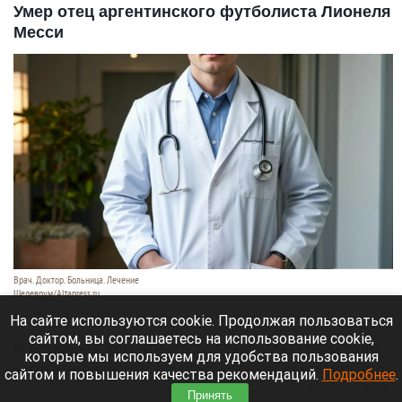
Умер отец аргентинского футболиста Лионеля
Месси
Врач. Доктор. Больница. Лечение
Шедеврум/Altapress.ru
8 августа 2026 в 19:35
На сайте используются cookie. Продолжая пользоваться
сайтом, вы соглашаетесь на использование cookie,
В больнице аргентинского Росарио на 69-м году
которые мы используем для удобства пользования
жизни умер Хорхе Месси — отец восьмикратного
сайтом и повышения качества рекомендаций.
Подробнее
.
обладателя «Золотого мяча» Лионеля Месси. Он
Принять