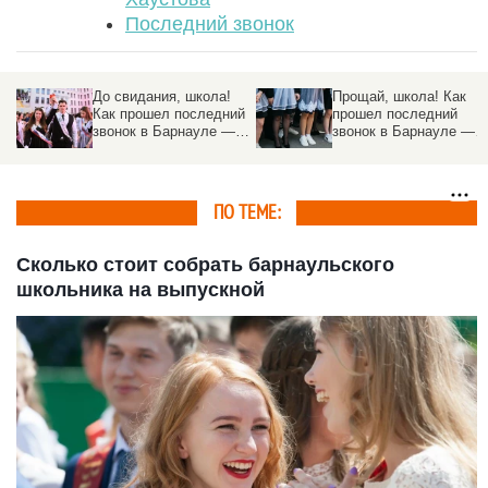
Последний звонок
До свидания, школа!
Прощай, школа! Как
Как прошел последний
прошел последний
звонок в Барнауле —
звонок в Барнауле —
фоторепортаж
фоторепортаж
altapress.ru
altapress.ru
ПО ТЕМЕ:
Сколько стоит собрать барнаульского
школьника на выпускной