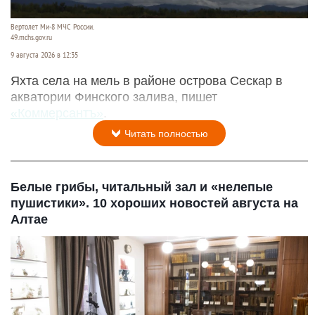
Вертолет Ми-8 МЧС России.
49.mchs.gov.ru
9 августа 2026 в 12:35
Яхта села на мель в районе острова Сескар в
акватории Финского залива, пишет
«Коммерсантъ»
.
Читать полностью
Белые грибы, читальный зал и «нелепые
пушистики». 10 хороших новостей августа на
Алтае