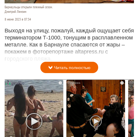
Барнаульцы открыли пляжный сезон.
Дмитрий Лямзин
8 июня 2023 в 07:34
Выходя на улицу, пожалуй, каждый ощущает себя
терминатором Т-1000, тонущим в расплавленном
металле. Как в Барнауле спасаются от жары –
покажем в фоторепортаже altapress.ru c
городского пляжа.
Читать полностью
i
i