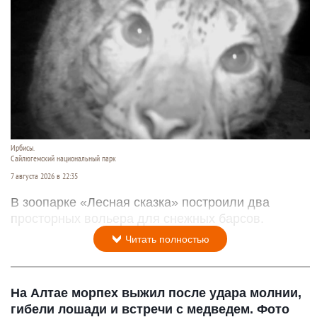
Ирбисы.
Сайлюгемский национальный парк
7 августа 2026 в 22:35
В зоопарке «Лесная сказка» построили два
просторных вольера для снежных барсов.
Читать полностью
На Алтае морпех выжил после удара молнии,
гибели лошади и встречи с медведем. Фото