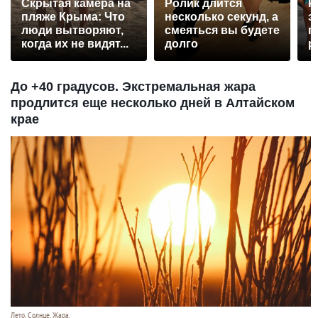
Скрытая камера на
Ролик длится
Р
пляже Крыма: Что
несколько секунд, а
э
люди вытворяют,
смеяться вы будете
п
когда их не видят...
долго
р
До +40 градусов. Экстремальная жара
продлится еще несколько дней в Алтайском
крае
Лето. Солнце. Жара.