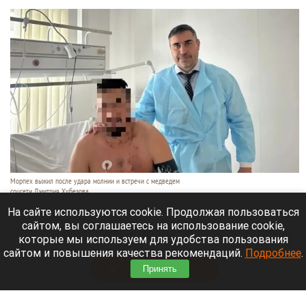
Морпех выжил после удара молнии и встречи с медведем
соцсети Дмитрия Хубезова
7 августа 2026 в 22:15
На сайте используются cookie. Продолжая пользоваться
сайтом, вы соглашаетесь на использование cookie,
Морской пехотинец, который приехал в отпуск на
которые мы используем для удобства пользования
Алтай, пережил чудовищную серию событий.
сайтом и повышения качества рекомендаций.
Подробнее
.
Читать полностью
Принять