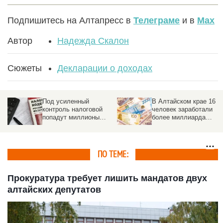
Подпишитесь на Алтапресс в
Телеграме
и в
Max
Автор
Надежда Скалон
Сюжеты
Декларации о доходах
Под усиленный
В Алтайском крае 16
контроль налоговой
человек заработали
попадут миллионы
более миллиарда
россиян
рублей
ПО ТЕМЕ:
Прокуратура требует лишить мандатов двух
алтайских депутатов