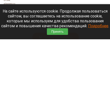
altapress.ru
7 августа 2026 в 13:30
На сайте используются cookie. Продолжая пользоваться
сайтом, вы соглашаетесь на использование cookie,
Пожар на екатеринбургском складе Wildberries
которые мы используем для удобства пользования
заставил около 800 человек эвакуироваться из
сайтом и повышения качества рекомендаций.
Подробнее
.
опасной зоны.
Принять
Читать полностью
Дорожные бюджеты могут пустить на защиту
российских трасс от беспилотников