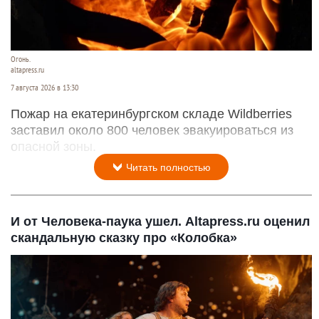
Огонь.
altapress.ru
7 августа 2026 в 13:30
Пожар на екатеринбургском складе Wildberries
заставил около 800 человек эвакуироваться из
опасной зоны.
Читать полностью
И от Человека-паука ушел. Altapress.ru оценил
скандальную сказку про «Колобка»