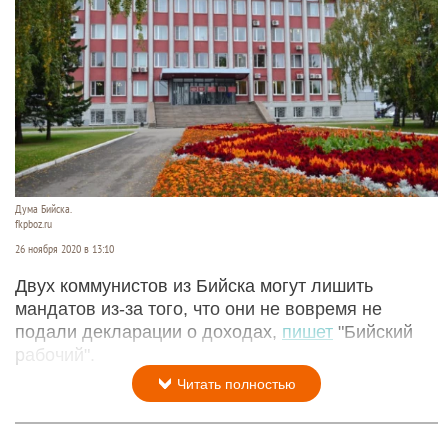
Дума Бийска.
fkpboz.ru
26 ноября 2020 в 13:10
Двух коммунистов из Бийска могут лишить
мандатов из-за того, что они не вовремя не
подали декларации о доходах,
пишет
"Бийский
рабочий".
Читать полностью