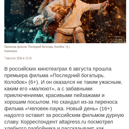
Премьера фильма "Последний богатырь. Колобок" (6 ).
Кинопоиск
7 августа 2026 в 13:25
В российских кинотеатрах 6 августа прошла
премьера фильма «Последний богатырь.
Колобок» (6+). И он оказался не таким ужасным,
каким его «малюют», а с забавными
приключениями, красивыми пейзажами и
хорошим посылом. Но скандал из-за переноса
фильма «Человек-паука. Новый день» (16+)
надолго оставит за российским фильмом дурную
славу. Корреспондент altapress.ru посмотрел
хлебного разбойника и рассказывает, как