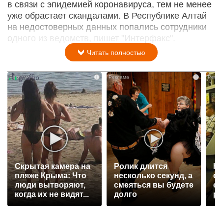
в связи с эпидемией коронавируса, тем не менее
уже обрастает скандалами. В Республике Алтай
на недостоверных данных попались сотрудники
одного из ведомств, пишет "Интерфакс".
Читать полностью
i
i
Скрытая камера на
Ролик длится
К
пляже Крыма: Что
несколько секунд, а
о
люди вытворяют,
смеяться вы будете
о
когда их не видят...
долго
р