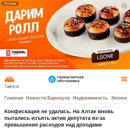
Реклама
To
F7
7 августа
Главная
Новости Барнаула
Недвижимость
Эконом
Конфискация не удалась. На Алтае вновь
пытались изъять актив депутата из-за
превышения расходов над доходами