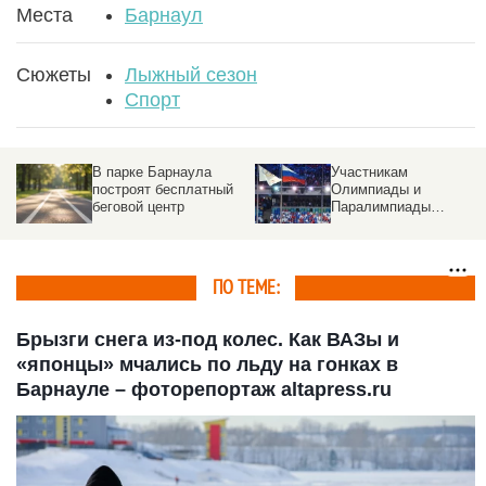
Места
Барнаул
Сюжеты
Лыжный сезон
Спорт
Большунов проиграл
Барнаульцы поели
любимую гонку на
ароматных блинов и
чемпионате России.
поучаствовали в
Скандалы с лыжником
лотерее на 20-летии
Трассы здоровья —
фоторепортаж
ПО ТЕМЕ:
Брызги снега из-под колес. Как ВАЗы и
«японцы» мчались по льду на гонках в
Барнауле – фоторепортаж altapress.ru