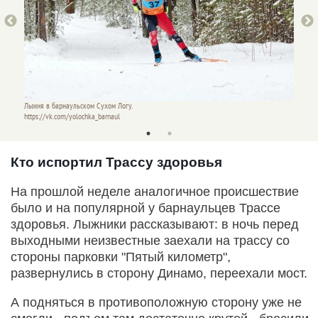
Лыжня в барнаульском Сухом Логу.
Лыжня 
https://vk.com/yolochka_barnaul
https:/
Кто испортил Трассу здоровья
На прошлой неделе аналогичное происшествие
было и на популярной у барнаульцев Трассе
здоровья. Лыжники рассказывают: в ночь перед
выходными неизвестные заехали на трассу со
стороны парковки "Пятый километр",
развернулись в сторону Динамо, переехали мост.
А подняться в противоположную сторону уже не