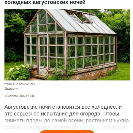
холодных августовских ночей
теплица из оконных рам
Шедеврум
10 августа 2026 в 13:40
Августовские ночи становятся все холоднее, и
это серьезное испытание для огорода. Чтобы
снимать плоды до самой осени, растениям нужна
особая поддержка. Советами
делится
Татмедиа.