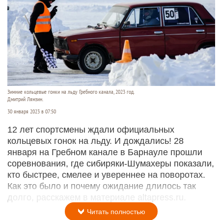
Зимние кольцевые гонки на льду Гребного канала, 2023 год.
Дмитрий Лямзин.
30 января 2023 в 07:50
12 лет спортсмены ждали официальных
кольцевых гонок на льду. И дождались! 28
января на Гребном канале в Барнауле прошли
соревнования, где сибиряки-Шумахеры показали,
кто быстрее, смелее и увереннее на поворотах.
Как это было и почему ожидание длилось так
долго, расскажем в материале altapress.ru.
Читать полностью