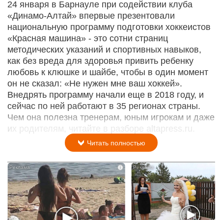
24 января в Барнауле при содействии клуба
«Динамо-Алтай» впервые презентовали
национальную программу подготовки хоккеистов
«Красная машина» - это сотни страниц
методических указаний и спортивных навыков,
как без вреда для здоровья привить ребенку
любовь к клюшке и шайбе, чтобы в один момент
он не сказал: «Не нужен мне ваш хоккей».
Внедрять программу начали еще в 2018 году, и
сейчас по ней работают в 35 регионах страны.
Чем она полезна тренерам, юным игрокам и даже
их родителям, читайте в разборе altapress.ru.
Читать полностью
i