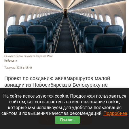
Самолет. Салон самолета. Перелет. Рейс
Нейросети
7 августа 2026 в 15:40
Проект по созданию авиамаршрутов малой
авиации из Новосибирска в Белокуриху не
реализовали из-за санкций. Причиной стало
На сайте используются cookie. Продолжая пользоваться
сворачивание проекта по ремоторизации
сайтом, вы соглашаетесь на использование cookie,
самолета «Ан-2» с американскими двигателями,
которые мы используем для удобства пользования
пишет
РБК
.
сайтом и повышения качества рекомендаций.
Подробнее
.
Читать полностью
Принять