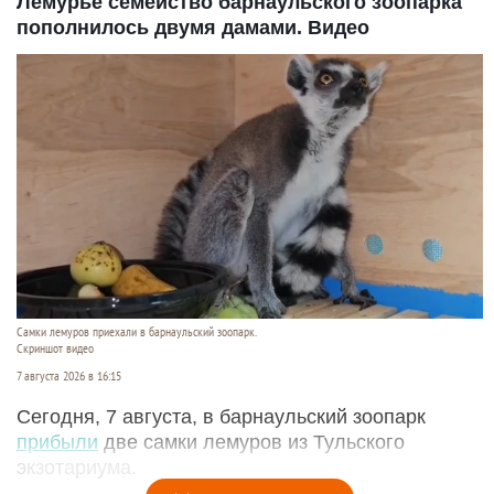
Лемурье семейство барнаульского зоопарка
пополнилось двумя дамами. Видео
Самки лемуров приехали в барнаульский зоопарк.
Скриншот видео
7 августа 2026 в 16:15
Сегодня, 7 августа, в барнаульский зоопарк
прибыли
две самки лемуров из Тульского
экзотариума.