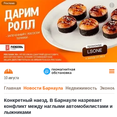
Реклама
To
F7
10 августа
Главная
Новости Барнаула
Недвижимость
Эконом
Конкретный наезд. В Барнауле назревает
конфликт между наглыми автомобилистами и
лыжниками