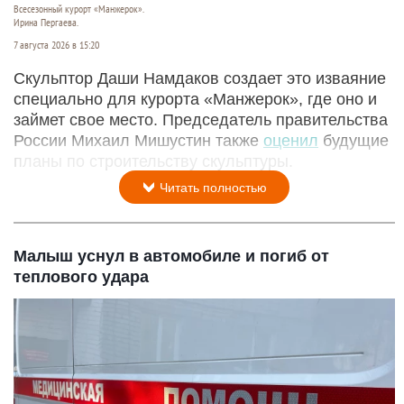
Всесезонный курорт «Манжерок».
Ирина Пергаева.
7 августа 2026 в 15:20
Скульптор Даши Намдаков создает это изваяние
специально для курорта «Манжерок», где оно и
займет свое место. Председатель правительства
России Михаил Мишустин также
оценил
будущие
планы по строительству скульптуры.
Читать полностью
Малыш уснул в автомобиле и погиб от
теплового удара