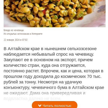
Блюдо из чечевицы
Из открытых источников в Интернете
22 января 2024 в 07:02
В Алтайском крае в нынешнем сельхозсезоне
наблюдается небывалый спрос на чечевицу.
Закупают ее в основном на экспорт, причем
количество стран, куда она отгружается,
постоянно растет. Впрочем, как и цена, которая в
прошлом году доходила до космических 70 тыс.
рублей за тонну. Несмотря на удачную
конъюнктуру, чечевичного бума в Алтайском крае
не ожидают. Дама она привередливая и
подвластна далеко не всем.
Читать полностью