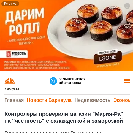
Реклама
To
F7
7 августа
Главная
Новости Барнаула
Недвижимость
Эконом
Контролеры проверили магазин "Мария-Ра"
на "честность" с охлажденкой и заморозкой
Государственная система Роскачество