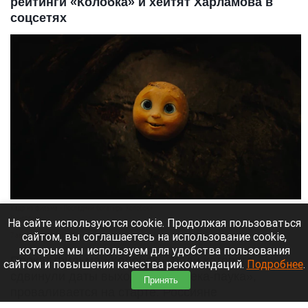
рейтинги «Колобка» и хейтят Харламова в
соцсетях
Кадр из фильма «Последний богатырь. Колобок».
Кинопоиск
На сайте используются cookie. Продолжая пользоваться
сайтом, вы соглашаетесь на использование cookie,
7 августа 2026 в 11:25
которые мы используем для удобства пользования
Прокат фильма «Колобок», ради которого
сайтом и повышения качества рекомендаций.
Подробнее
.
сдвинули даты выхода «Человека-паука»,
Принять
проваливается на старте. Россияне
отказываются покупать билеты на российскую