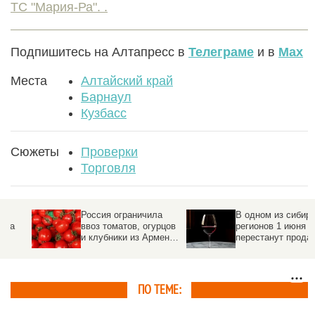
ТС "Мария-Ра". .
Подпишитесь на Алтапресс в
Телеграме
и в
Max
Места
Алтайский край
Барнаул
Кузбасс
Сюжеты
Проверки
Торговля
Россия ограничила
В одном из сибирских
ввоз томатов, огурцов
регионов 1 июня
и клубники из Армении.
перестанут продавать
Причина
алкоголь
ПО ТЕМЕ: