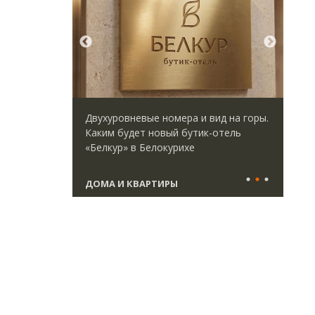
ается с
Двухуровневые номера и вид на горы.
Сме
форматными
Каким будет новый бутик-отель
Ген
ым
«Белкур» в Белокурихе
ЗИА
ства
тре
ДОМА И КВАРТИРЫ
СТ