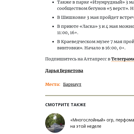
Также в парке «Изумрудный» 3 м
сообществом бегунов «5 верст». На
В Шишковке 3 мая пройдет встреча 
В приюте «Ласка» 3 и 4 мая можн
11:00, 16+.
В Краеведческом музее 7 мая про
винтовки». Начало в 16:00, 0+.
Подпишитесь на Алтапресс в
Телеграм
Дарья Беркетова
Места
Барнаул
СМОТРИТЕ ТАКЖЕ
«Многослойный» огр, перфоманс
на этой неделе