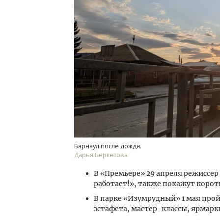
Смел
Ген
ЗИАС
трен
СТР
Барнаул после дождя.
Дарья Беркетова
В «Премьере» 29 апреля режиссе
работает!», также покажут корот
В парке «Изумрудный» 1 мая прой
эстафета, мастер-классы, ярмарки