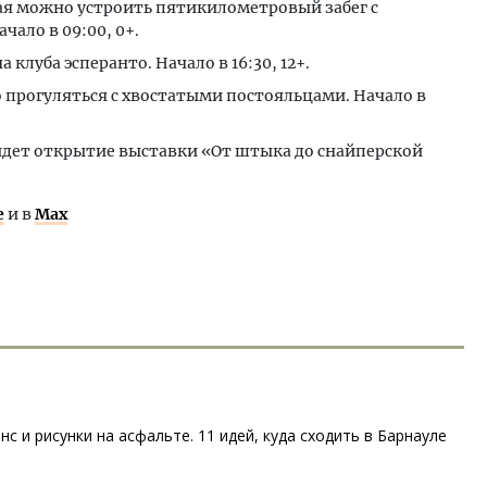
ая можно устроить пятикилометровый забег с
чало в 09:00, 0+.
клуба эсперанто. Начало в 16:30, 12+.
о прогуляться с хвостатыми постояльцами. Начало в
йдет открытие выставки «От штыка до снайперской
е
и в
Max
 и рисунки на асфальте. 11 идей, куда сходить в Барнауле