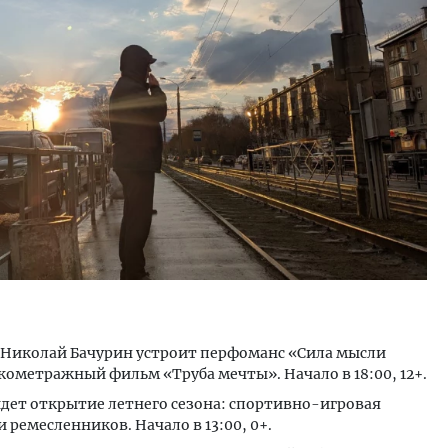
ость архитектурных идей.
Архитектурный код начин
еральный директор компании
земли. Мощение крупно
 — об эстетике городов,
плитами становится нов
дах в фасадах и развитии рынка
стандартом благоустрой
ОИТЕЛЬСТВО
СТРОИТЕЛЬСТВО
р Николай Бачурин устроит перфоманс «Сила мысли
кометражный фильм «Труба мечты». Начало в 18:00, 12+.
дет открытие летнего сезона: спортивно-игровая
 ремесленников. Начало в 13:00, 0+.